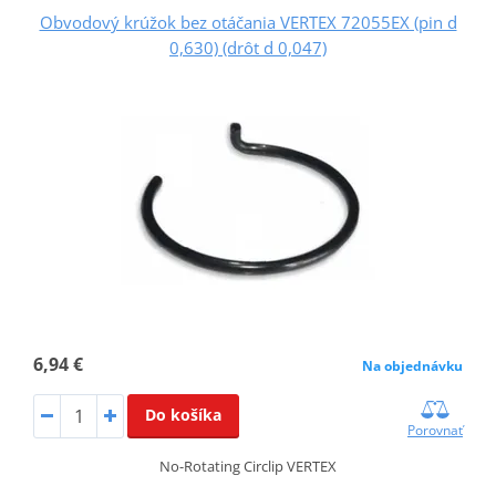
Obvodový krúžok bez otáčania VERTEX 72055EX (pin d
0,630) (drôt d 0,047)
6,94 €
Na objednávku
Do košíka
Porovnať
No-Rotating Circlip VERTEX