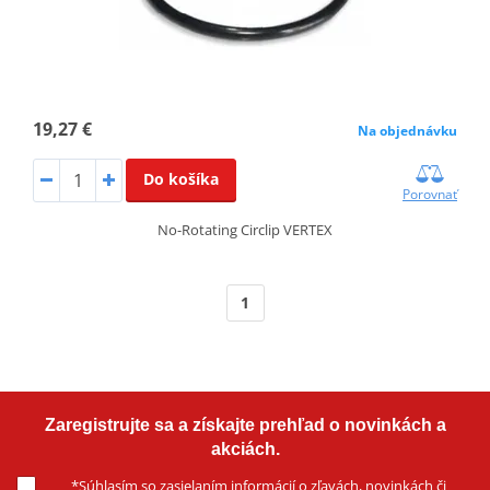
19,27 €
Na objednávku
Do košíka
Porovnať
No-Rotating Circlip VERTEX
1
Zaregistrujte sa a získajte prehľad o novinkách a
akciách.
*
Súhlasím
so zasielaním informácií o zľavách, novinkách či