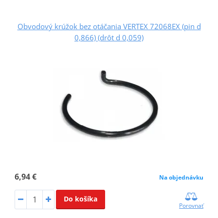
Obvodový krúžok bez otáčania VERTEX 72068EX (pin d
0,866) (drôt d 0,059)
6,94 €
Na objednávku
Do košíka
Porovnať