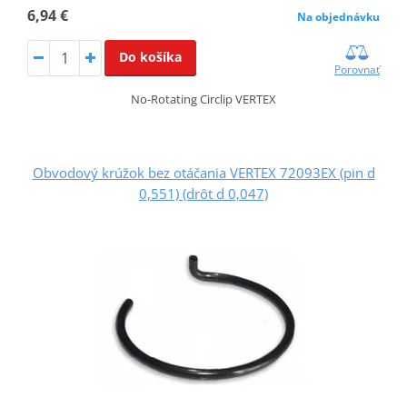
6,94 €
Na objednávku
Do košíka
Porovnať
No-Rotating Circlip VERTEX
Obvodový krúžok bez otáčania VERTEX 72093EX (pin d
0,551) (drôt d 0,047)