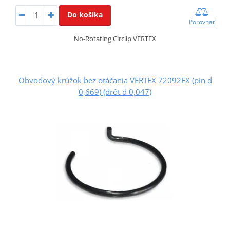
Do košíka
Porovnať
No-Rotating Circlip VERTEX
Obvodový krúžok bez otáčania VERTEX 72092EX (pin d
0,669) (drôt d 0,047)