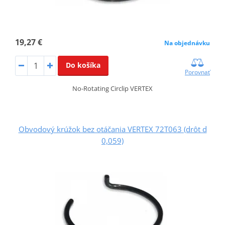
19,27 €
Na objednávku
Do košíka
Porovnať
No-Rotating Circlip VERTEX
Obvodový krúžok bez otáčania VERTEX 72T063 (drôt d
0,059)