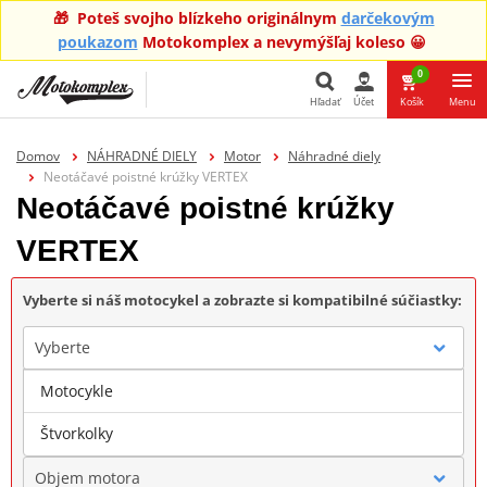
🎁 Poteš svojho blízkeho originálnym
darčekovým
poukazom
Motokomplex a nevymýšľaj koleso 😀
0
Hľadať
Účet
Košík
Menu
Hľadať
Domov
NÁHRADNÉ DIELY
Motor
Náhradné diely
Neotáčavé poistné krúžky VERTEX
Neotáčavé poistné krúžky
VERTEX
Vyberte si náš motocykel a zobrazte si kompatibilné súčiastky:
Vyberte
Motocykle
Značka
Štvorkolky
Objem motora