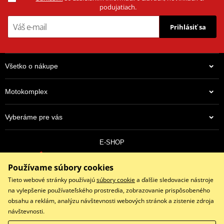
podujatiach.
Prihlásiť sa
Všetko o nákupe
Motokomplex
Vyberáme pre vás
E-SHOP
0910 352 171
Používame súbory cookies
objednavky@eshopmotokomplex.sk
Po - Pia: 8:30-17:00 | Nedeľa: ZATVORENÉ
Tieto webové stránky používajú
súbory cookie
a ďalšie sledovacie nástroje
na vylepšenie používateľského prostredia, zobrazovanie prispôsobeného
obsahu a reklám, analýzu návštevnosti webových stránok a zistenie zdroja
návštevnosti.
Facebook
Instagram
Youtube