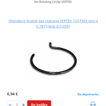
No-Rotating Circlip VERTEX
Obvodový krúžok bez otáčania VERTEX 72075EX (pin d
0,787) (drôt d 0,059)
6,94 €
Na objednávku
Do košíka