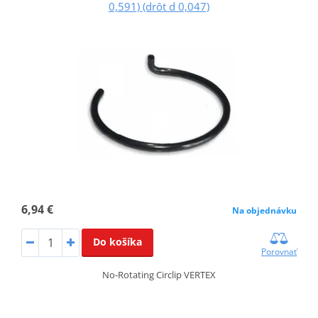
0,591) (drôt d 0,047)
6,94 €
Na objednávku
Do košíka
Porovnať
No-Rotating Circlip VERTEX