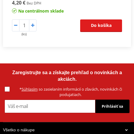
4,20 €
Bez DPH
Na centrálnom sklade
Do košíka
(ks)
Zaregistrujte sa a získajte prehľad o novinkách a
akciách.
*
Súhlasím
so zasielaním informácií o zľavách, novinkách či
podujatiach.
Prihlásiť sa
Všetko o nákupe