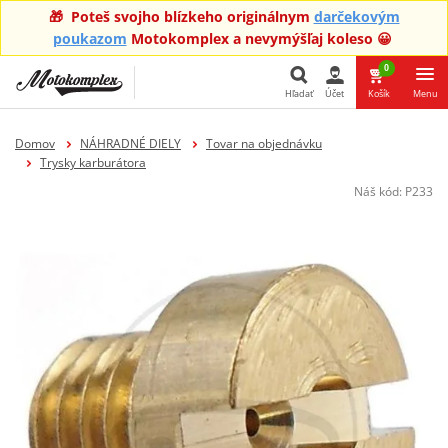
🎁 Poteš svojho blízkeho originálnym
darčekovým
poukazom
Motokomplex a nevymýšľaj koleso 😀
0
Hľadať
Účet
Košík
Menu
Hľadať
Domov
NÁHRADNÉ DIELY
Tovar na objednávku
Trysky karburátora
Náš kód:
P233