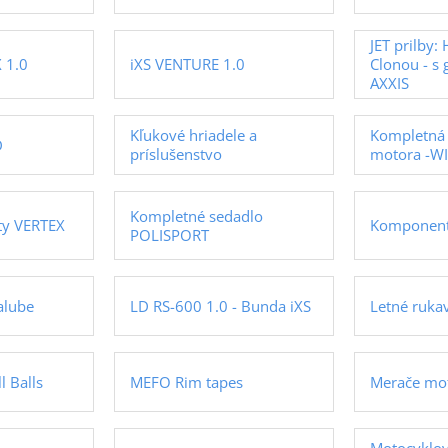
JET prilby
 1.0
iXS VENTURE 1.0
Clonou - s 
AXXIS
Kľukové hriadele a
Kompletná 
D
príslušenstvo
motora -W
Kompletné sedadlo
ty VERTEX
Komponent
POLISPORT
alube
LD RS-600 1.0 - Bunda iXS
Letné ruka
l Balls
MEFO Rim tapes
Merače mo