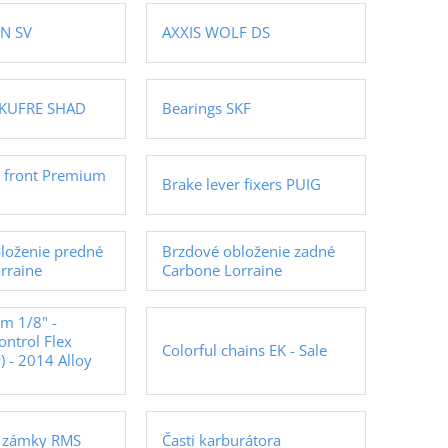
EN SV
AXXIS WOLF DS
a KUFRE SHAD
Bearings SKF
s front Premium
Brake lever fixers PUIG
loženie predné
Brzdové obloženie zadné
rraine
Carbone Lorraine
um 1/8" -
ntrol Flex
Colorful chains EK - Sale
 - 2014 Alloy
é zámky RMS
Časti karburátora