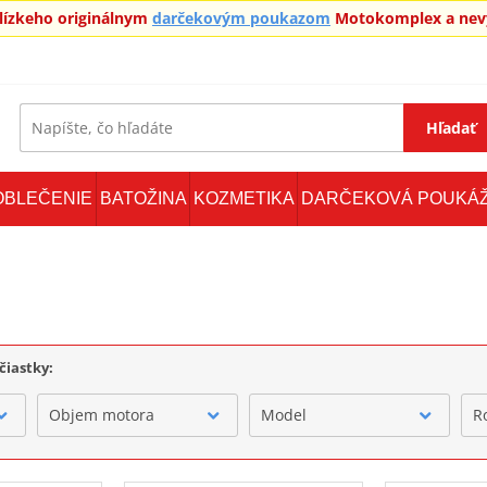
blízkeho originálnym
darčekovým poukazom
Motokomplex a nevy
Hľadať
OBLEČENIE
BATOŽINA
KOZMETIKA
DARČEKOVÁ POUKÁ
čiastky:
Objem motora
Model
R