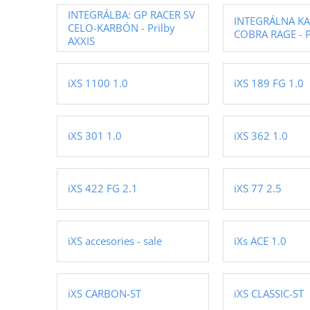
INTEGRÁLBA: GP RACER SV
INTEGRÁLNA K
CELO-KARBÓN - Prilby
COBRA RAGE - P
AXXIS
iXS 1100 1.0
iXS 189 FG 1.0
iXS 301 1.0
iXS 362 1.0
iXS 422 FG 2.1
iXS 77 2.5
iXS accesories - sale
iXs ACE 1.0
iXS CARBON-ST
iXS CLASSIC-ST