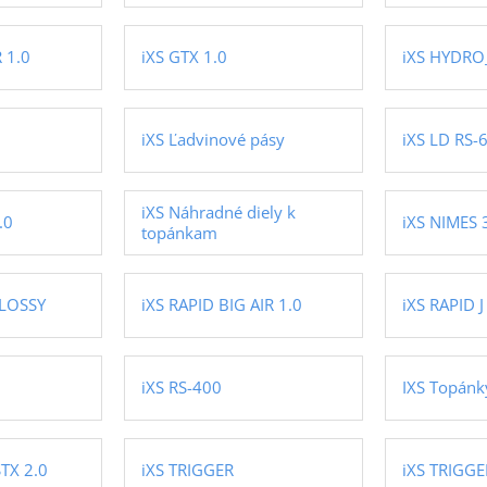
 1.0
iXS GTX 1.0
iXS HYDR
iXS Ľadvinové pásy
iXS LD RS-
iXS Náhradné diely k
.0
iXS NIMES 
topánkam
GLOSSY
iXS RAPID BIG AIR 1.0
iXS RAPID 
iXS RS-400
IXS Topánk
TX 2.0
iXS TRIGGER
iXS TRIGGE