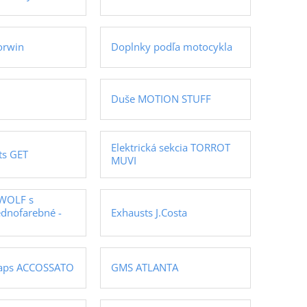
orwin
Doplnky podľa motocykla
Duše MOTION STUFF
Elektrická sekcia TORROT
rts GET
MUVI
WOLF s
dnofarebné -
Exhausts J.Costa
caps ACCOSSATO
GMS ATLANTA