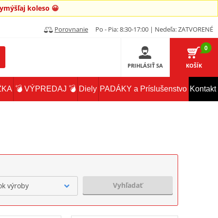
mýšľaj koleso 😀
Porovnanie
Po - Pia: 8:30-17:00 | Nedeľa: ZATVORENÉ
0
PRIHLÁSIŤ SA
KOŠÍK
ŽKA
💣 VÝPREDAJ 💣
Diely
PADÁKY a Príslušenstvo
Kontakt
Vyhľadať
ok výroby