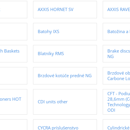
R
AXXIS HORNET SV
AXXIS RAV
Batohy IXS
Batožina 
ch Baskets
Brake disc
Blatníky RMS
NG
Brzdové ob
Brzdové kotúče predné NG
Carbone Lo
CFT - Podi
ioners HOT
28,6mm (Co
CDI units other
Technology)
ODI
CYCRA príslušenstvo
Cylindrick