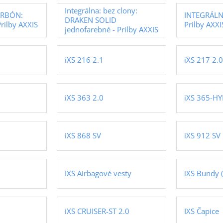
Integrálna: bez clony:
ARBÓN:
INTEGRÁLNA
DRAKEN SOLID
rilby AXXIS
Prilby AXXI
jednofarebné - Prilby AXXIS
iXS 216 2.1
iXS 217 2.0
iXS 363 2.0
iXS 365-H
iXS 868 SV
iXS 912 SV 
IXS Airbagové vesty
iXS Bundy 
iXS CRUISER-ST 2.0
IXS Čapice