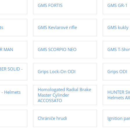
GMS FORTIS
GMS GR-1
ts
GMS Kevlarové rifle
GMS kukly
R MAN
GMS SCORPIO NEO
GMS T-Shir
BER SOLID -
Grips Lock-On ODI
Grips ODI
Homologated Radial Brake
 - Helmets
HUNTER SV
Master Cylinder
Helmets AX
ACCOSSATO
Chrániče hrudi
Ignition pa