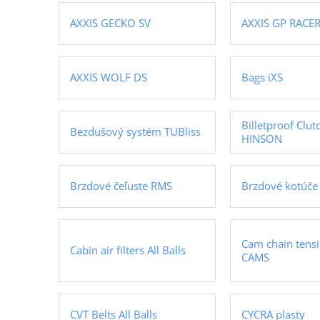
AXXIS GECKO SV
AXXIS GP RACE
AXXIS WOLF DS
Bags iXS
Billetproof Clut
Bezdušový systém TUBliss
HINSON
Brzdové čeľuste RMS
Brzdové kotúče
Cam chain tens
Cabin air filters All Balls
CAMS
CVT Belts All Balls
CYCRA plasty