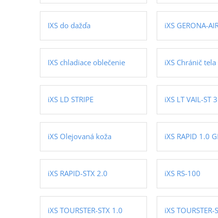
IXS do dažďa
iXS GERONA-AIR
IXS chladiace oblečenie
iXS Chránič tela
iXS LD STRIPE
iXS LT VAIL-ST 3
iXS Olejovaná koža
iXS RAPID 1.0 
iXS RAPID-STX 2.0
iXS RS-100
iXS TOURSTER-STX 1.0
iXS TOURSTER-S