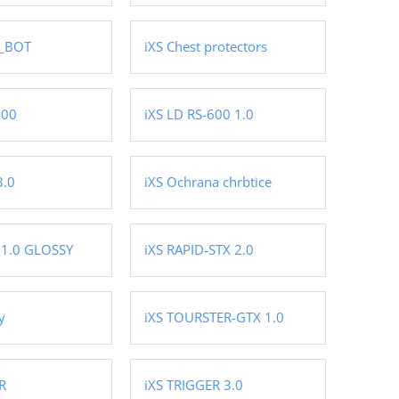
O_BOT
iXS Chest protectors
600
iXS LD RS-600 1.0
3.0
iXS Ochrana chrbtice
J 1.0 GLOSSY
iXS RAPID-STX 2.0
y
iXS TOURSTER-GTX 1.0
R
iXS TRIGGER 3.0