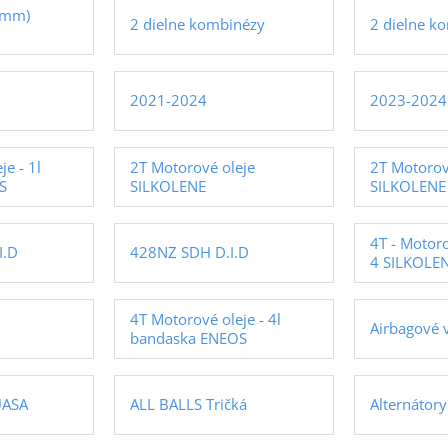
5mm)
2 dielne kombinézy
2 dielne k
2021-2024
2023-2024
e - 1l
2T Motorové oleje
2T Motorov
S
SILKOLENE
SILKOLENE 
4T - Motor
I.D
428NZ SDH D.I.D
4 SILKOLEN
4T Motorové oleje - 4l
Airbagové 
bandaska ENEOS
UASA
ALL BALLS Tričká
Alternáto