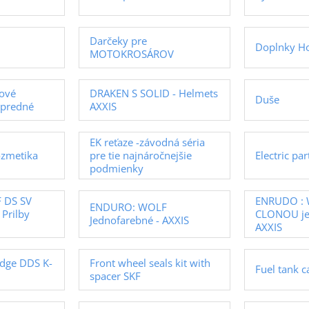
Darčeky pre
Doplnky H
MOTOKROSÁROV
dové
DRAKEN S SOLID - Helmets
Duše
 predné
AXXIS
EK reťaze -závodná séria
ozmetika
pre tie najnáročnejšie
Electric pa
podmienky
 DS SV
ENRUDO : 
ENDURO: WOLF
Prilby
CLONOU je
Jednofarebné - AXXIS
AXXIS
ridge DDS K-
Front wheel seals kit with
Fuel tank 
spacer SKF