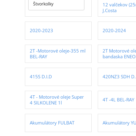
Štvorkolky
12 valčekov (2
-2024
J.Costa
2020-2023
2020-2024
2T -Motorové oleje-355 ml
2T Motorové olej
BEL-RAY
bandaska ENEO
415S D.I.D
420NZ3 SDH D.
4T - Motorové oleje Super
4T -4L BEL-RAY
4 SILKOLENE 1l
Akumulátory FULBAT
Akumulátory Y