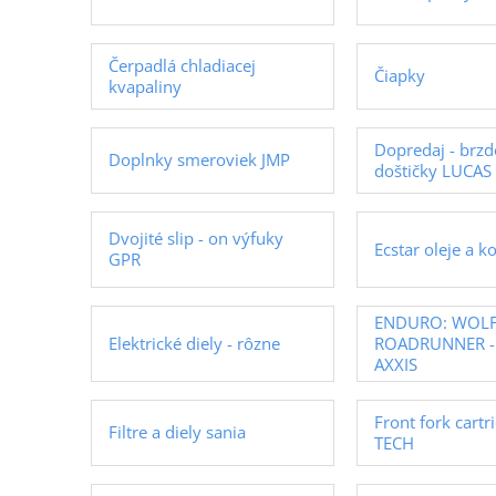
Čerpadlá chladiacej
Čiapky
kvapaliny
Dopredaj - brz
Doplnky smeroviek JMP
doštičky LUCAS
Dvojité slip - on výfuky
Ecstar oleje a k
GPR
ENDURO: WOLF
Elektrické diely - rôzne
ROADRUNNER - 
AXXIS
Front fork cart
Filtre a diely sania
TECH