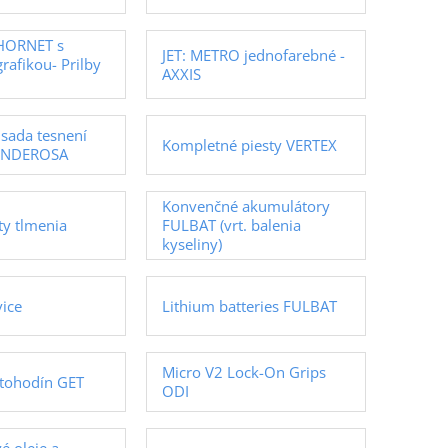
: HORNET s
JET: METRO jednofarebné -
grafikou- Prilby
AXXIS
sada tesnení
Kompletné piesty VERTEX
INDEROSA
Konvenčné akumulátory
y tlmenia
FULBAT (vrt. balenia
kyseliny)
vice
Lithium batteries FULBAT
Micro V2 Lock-On Grips
tohodín GET
ODI