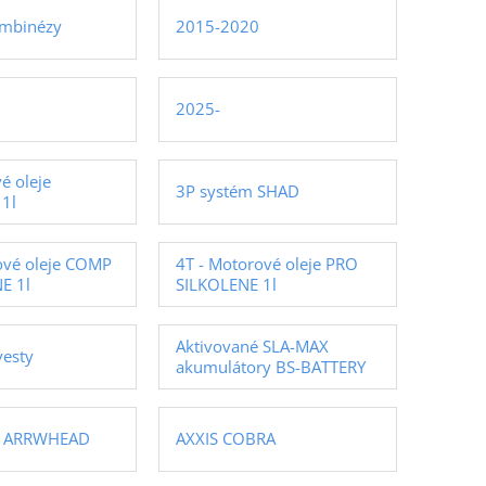
ombinézy
2015-2020
2025-
é oleje
3P systém SHAD
1l
ové oleje COMP
4T - Motorové oleje PRO
E 1l
SILKOLENE 1l
Aktivované SLA-MAX
vesty
akumulátory BS-BATTERY
ry ARRWHEAD
AXXIS COBRA