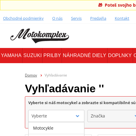
🎁 Poteš svojho 
Obchodné podmienky
O nás
Servis
Predajňa
Kontakt
YAMAHA
SUZUKI
PRILBY
NÁHRADNÉ DIELY
DOPLNKY
Domov
Vyhľadávanie
Vyhľadávanie ''
Vyberte si náš motocykel a zobrazte si kompatibilné sú
Vyberte
Značka
Motocykle