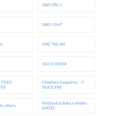
GMS GRC-1
GMS LIGHT
ts
GMS TASLAN
GSX-S1000GX
 TOXIC -
Chladiaca kvapalina - 1l
XIS
SILKOLENE
Ihličkové ložiská v klietke
rts others
VERTEX