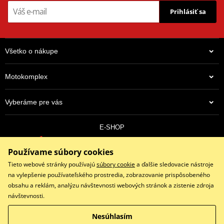
Prihlásiť sa
Všetko o nákupe
Motokomplex
Vyberáme pre vás
E-SHOP
0910 352 171
Používame súbory cookies
objednavky@eshopmotokomplex.sk
Po - Pia: 8:30-17:00 | Nedeľa: ZATVORENÉ
Tieto webové stránky používajú
súbory cookie
a ďalšie sledovacie nástroje
na vylepšenie používateľského prostredia, zobrazovanie prispôsobeného
obsahu a reklám, analýzu návštevnosti webových stránok a zistenie zdroja
návštevnosti.
Facebook
Instagram
Youtube
Nesúhlasím
Copyright © 2026 www.eshopmotokomplex.sk