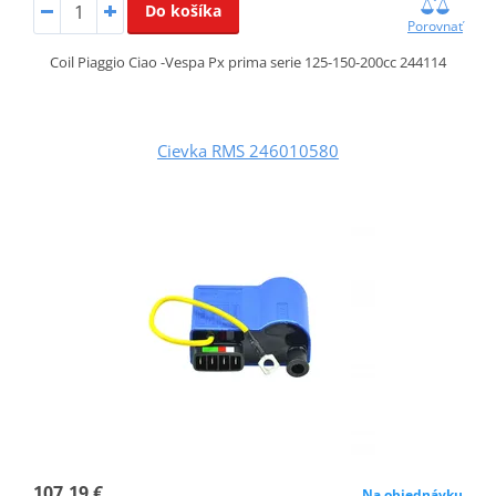
Do košíka
Porovnať
Coil Piaggio Ciao -Vespa Px prima serie 125-150-200cc 244114
Cievka RMS 246010580
107,19 €
Na objednávku