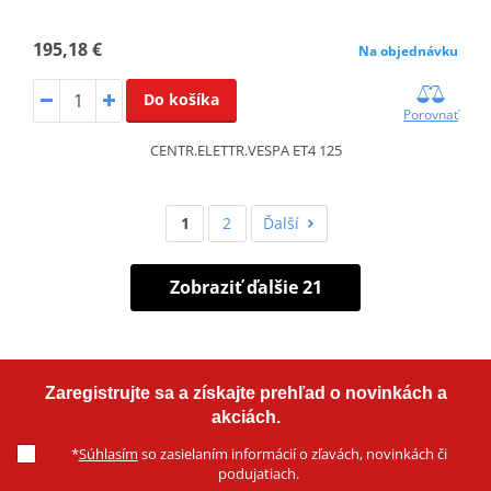
195,18 €
Na objednávku
Do košíka
Porovnať
CENTR.ELETTR.VESPA ET4 125
1
2
Ďalší
Zobraziť ďalšie 21
Zaregistrujte sa a získajte prehľad o novinkách a
akciách.
*
Súhlasím
so zasielaním informácií o zľavách, novinkách či
podujatiach.