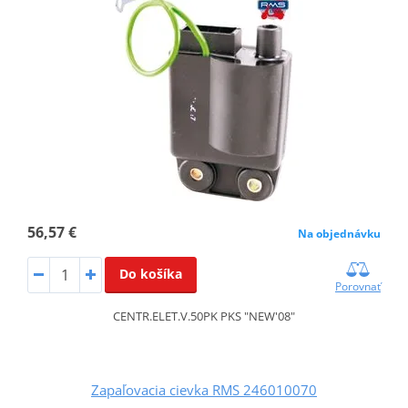
56,57 €
Na objednávku
Do košíka
Porovnať
CENTR.ELET.V.50PK PKS "NEW'08"
Zapaľovacia cievka RMS 246010070