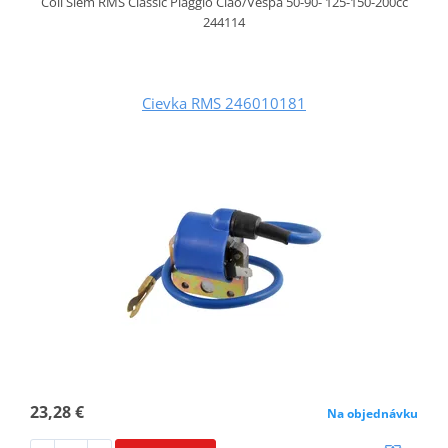
Coil Siem RMS Classic Piaggio Ciao/Vespa 50-90- 125-150-200cc
244114
Cievka RMS 246010181
23,28 €
Na objednávku