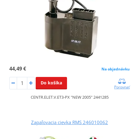
44,49 €
Na objednávku
Do košíka
Porovnať
CENTR.ELET.V.ET3-PX "NEW 2005" 2441285
Zapaľovacia cievka RMS 246010062