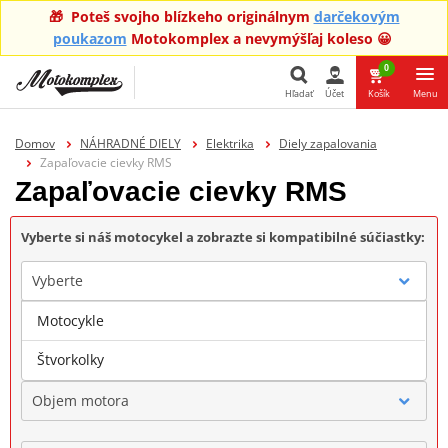
🎁 Poteš svojho blízkeho originálnym
darčekovým
poukazom
Motokomplex a nevymýšľaj koleso 😀
0
Hľadať
Účet
Košík
Menu
Hľadať
Domov
NÁHRADNÉ DIELY
Elektrika
Diely zapalovania
Zapaľovacie cievky RMS
Zapaľovacie cievky RMS
Vyberte si náš motocykel a zobrazte si kompatibilné súčiastky:
Vyberte
Motocykle
Značka
Štvorkolky
Objem motora