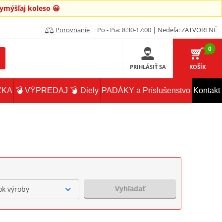
mýšľaj koleso 😀
Porovnanie
Po - Pia: 8:30-17:00 | Nedeľa: ZATVORENÉ
0
PRIHLÁSIŤ SA
KOŠÍK
ŽKA
💣 VÝPREDAJ 💣
Diely
PADÁKY a Príslušenstvo
Kontakt
Vyhľadať
ok výroby