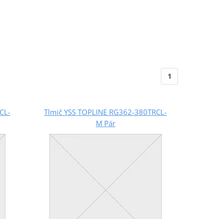
1
CL-
Tlmič YSS TOPLINE RG362-380TRCL-
M Pár