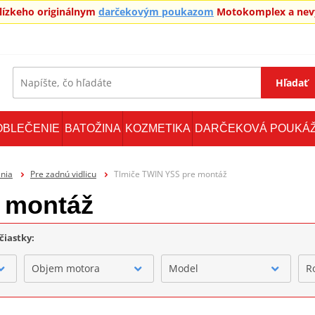
blízkeho originálnym
darčekovým poukazom
Motokomplex a nevy
Hľadať
OBLEČENIE
BATOŽINA
KOZMETIKA
DARČEKOVÁ POUKÁ
nia
Pre zadnú vidlicu
Tlmiče TWIN YSS pre montáž
 montáž
čiastky:
Objem motora
Model
R