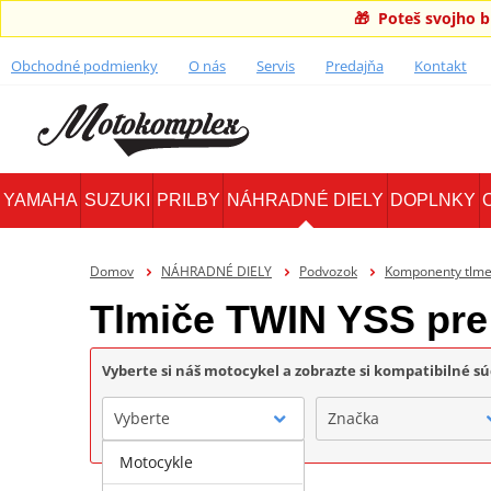
🎁 Poteš svojho 
Obchodné podmienky
O nás
Servis
Predajňa
Kontakt
YAMAHA
SUZUKI
PRILBY
NÁHRADNÉ DIELY
DOPLNKY
Domov
NÁHRADNÉ DIELY
Podvozok
Komponenty tlme
Tlmiče TWIN YSS pre
Vyberte si náš motocykel a zobrazte si kompatibilné sú
Vyberte
Značka
Motocykle