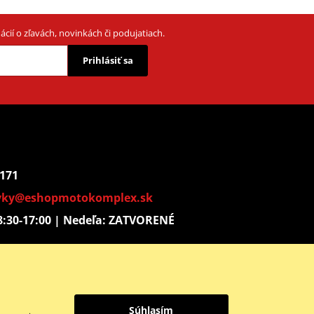
cií o zľavách, novinkách či podujatiach.
Prihlásiť sa
 171
vky@eshopmotokomplex.sk
: 8:30-17:00 | Nedeľa: ZATVORENÉ
Instagram
Youtube
Súhlasím