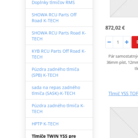
Doplnky tlmičov RMS
SHOWA RCU Parts Off
Road K-TECH
872,02 €
SHOWA RCU Parts Road K-
TECH
KYB RCU Parts Off Road K-
Pár samostatný
TECH
36mm píst, 12mm 
t
Púzdra zadného tlmiča
(SPB) K-TECH
sada na repas zadného
Tlmič YSS TO
tlmiča (SASK)-K-TECH
Púzdra zadného tlmiča K-
TECH
HPTP K-TECH
Tlmiče TWIN YSS pre