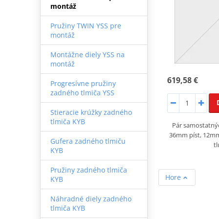
montáž
Pružiny TWIN YSS pre
montáž
Montážne diely YSS na
montáž
619,58 €
Progresívne pružiny
zadného tlmiča YSS
Stieracie krúžky zadného
tlmiča KYB
Pár samostatný
36mm píst, 12mm 
Gufera zadného tlmiču
t
KYB
Pružiny zadného tlmiča
Hore
KYB
Náhradné diely zadného
tlmiča KYB