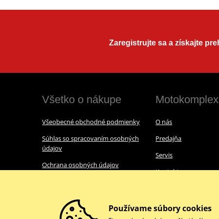
Zaregistrujte sa a získajte pr
Všetko o nákupe
Motokomplex
Všeobecné obchodné podmienky
O nás
Súhlas so spracovaním osobných
Predajňa
údajov
Servis
Ochrana osobných údajov
Kontakt
Vrátenie a reklamácia tovaru
Používame súbory cookies