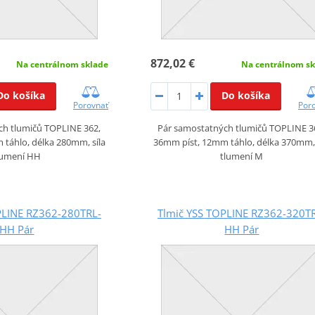
872,02 €
Na centrálnom sklade
Na centrálnom sk
Do košíka
Do košíka
Porovnať
Por
ch tlumičů TOPLINE 362,
Pár samostatných tlumičů TOPLINE 3
táhlo, délka 280mm, síla
36mm píst, 12mm táhlo, délka 370mm, 
lumení HH
tlumení M
PLINE RZ362-280TRL-
Tlmič YSS TOPLINE RZ362-320T
HH Pár
HH Pár