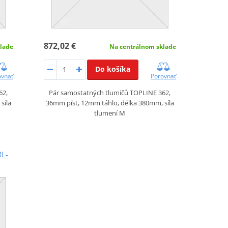
872,02 €
lade
Na centrálnom sklade
Do košíka
ovnať
Porovnať
62,
Pár samostatných tlumičů TOPLINE 362,
síla
36mm píst, 12mm táhlo, délka 380mm, síla
tlumení M
RL-