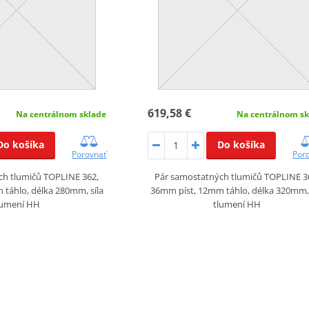
619,58 €
Na centrálnom sklade
Na centrálnom sk
Do košíka
Do košíka
Porovnať
Por
ch tlumičů TOPLINE 362,
Pár samostatných tlumičů TOPLINE 3
táhlo, délka 280mm, síla
36mm píst, 12mm táhlo, délka 320mm, 
lumení HH
tlumení HH