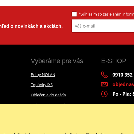
*
Súhlasím
so zasielaním informá
ehľad o novinkách a akciách.
Vyberáme pre vás
E-SHOP
0910 352
Prilby NOLAN
objedna
Topánky iXS
Po - Pia
Oblečenie do dažďa
Sady na výmenu oleja
Airbagová vesty
Facebook
Darčekové poukážky