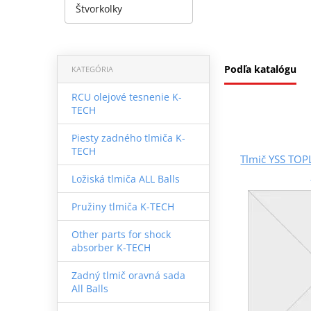
Štvorkolky
Podľa katalógu
KATEGÓRIA
RCU olejové tesnenie K-
TECH
Piesty zadného tlmiča K-
TECH
Tlmič YSS TO
Ložiská tlmiča ALL Balls
Pružiny tlmiča K-TECH
Other parts for shock
absorber K-TECH
Zadný tlmič oravná sada
All Balls