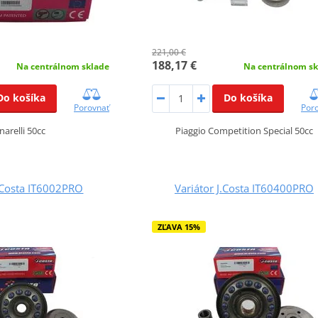
221,00 €
188,17 €
Na centrálnom sklade
Na centrálnom sk
Do košíka
Do košíka
Porovnať
Por
narelli 50cc
Piaggio Competition Special 50cc
J.Costa IT6002PRO
Variátor J.Costa IT60400PRO
ZĽAVA 15%