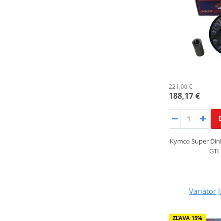
221,00 €
188,17 €
Kymco Super Dink
GTI
Variátor 
ZĽAVA 15%