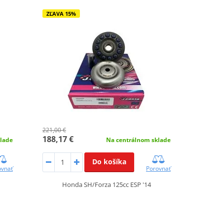
ZĽAVA 15%
221,00 €
188,17 €
lade
Na centrálnom sklade
Do košíka
ovnať
Porovnať
Honda SH/Forza 125cc ESP '14