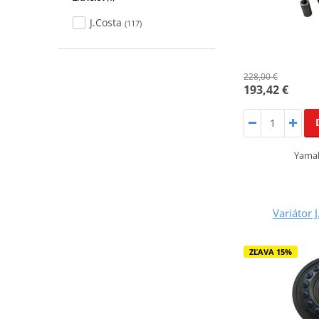
J.Costa
(117)
228,00 €
193,42 €
Yama
Variátor 
ZĽAVA 15%