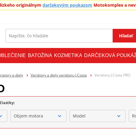
blízkeho originálnym
darčekovým poukazom
Motokomplex a nevy
Hľadať
OBLEČENIE
BATOŽINA
KOZMETIKA
DARČEKOVÁ POUKÁ
riatory a diely
Variátory a diely variátoru J.Costa
Variátory J.Costa PRO
O
čiastky:
Objem motora
Model
R