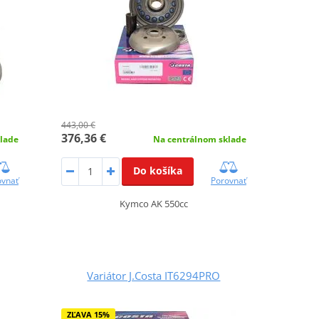
443,00 €
376,36 €
lade
Na centrálnom sklade
Do košíka
ovnať
Porovnať
Kymco AK 550cc
Variátor J.Costa IT6294PRO
ZĽAVA 15%