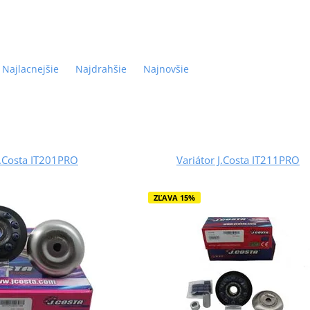
Najlacnejšie
Najdrahšie
Najnovšie
J.Costa IT201PRO
Variátor J.Costa IT211PRO
ZĽAVA 15%