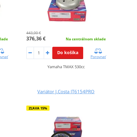
443,00 €
376,36 €
lade
Na centrálnom sklade
Do košíka
ovnať
Porovnať
Yamaha TMAX 530cc
Variátor J.Costa IT6154PRO
ZĽAVA 15%