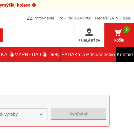
mýšľaj koleso 😀
Porovnanie
Po - Pia: 8:30-17:00 | Nedeľa: ZATVORENÉ
0
PRIHLÁSIŤ SA
KOŠÍK
ŽKA
💣 VÝPREDAJ 💣
Diely
PADÁKY a Príslušenstvo
Kontakt
Vyhľadať
ok výroby