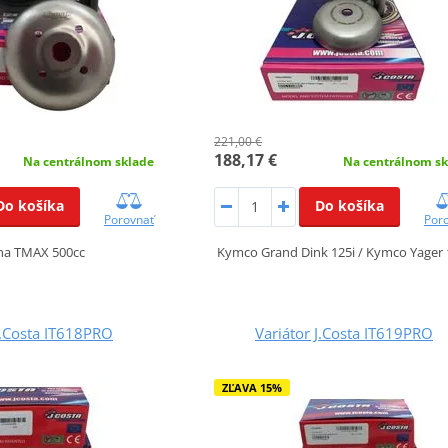
221,00 €
188,17 €
Na centrálnom sklade
Na centrálnom sk
Do košíka
Do košíka
Porovnať
Por
a TMAX 500cc
Kymco Grand Dink 125i / Kymco Yager 
J.Costa IT618PRO
Variátor J.Costa IT619PRO
ZĽAVA 15%