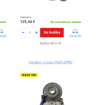
148,00 €
125,44 €
lade
Na centrálnom sklade
Do košíka
ovnať
Porovnať
Kymco 50 cc 4T
Variátor J.Costa IT6052PRO
ZĽAVA 15%