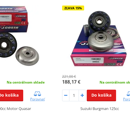
ZĽAVA 15%
221,00 €
188,17 €
Na centrálnom sklade
Na centrálnom sk
Do košíka
Do košíka
Porovnať
Por
00cc Motor Quasar
Suzuki Burgman 125cc