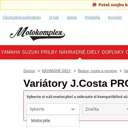
🎁 Poteš svojho 
Obchodné podmienky
O nás
Servis
Predajňa
Kontakt
YAMAHA
SUZUKI
PRILBY
NÁHRADNÉ DIELY
DOPLNKY
Domov
NÁHRADNÉ DIELY
Reťaze, rozety a remene
Va
Variátory J.Costa PR
Vyberte si náš motocykel a zobrazte si kompatibilné sú
Vyberte
Značka
Motocykle