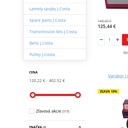
Lamely spojky J.Costa
Spare parts J.Costa
148,00 €
125,44 €
Transmission kits J.Costa
Belts J.Costa
Mi
Pulley J.Costa
CENA
Variátor 
120.22 €
402.52 €
ZĽAVA 15%
Zľavová akcie
(117)
ZNAČKA
(1)