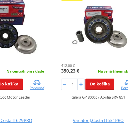
412,00 €
350,23 €
Na centrálnom sklade
Na centrálnom sk
Do košíka
Do košíka
Porovnať
Por
25cc Motor Leader
Gilera GP 800cc / Aprilia SRV 851
J.Costa IT629PRO
Variátor J.Costa IT631PRO