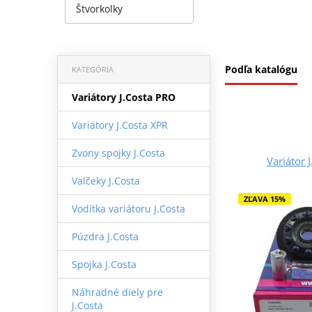
Štvorkolky
Podľa katalógu
KATEGÓRIA
Variátory J.Costa PRO
Variátory J.Costa XPR
Zvony spojky J.Costa
Variátor 
Valčeky J.Costa
ZĽAVA 15%
Vodítka variátoru J.Costa
Púzdra J.Costa
Spojka J.Costa
Náhradné diely pre
J.Costa