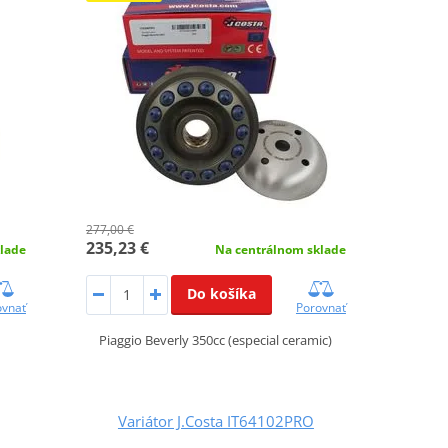
277,00 €
235,23 €
lade
Na centrálnom sklade
Do košíka
ovnať
Porovnať
Piaggio Beverly 350cc (especial ceramic)
Variátor J.Costa IT64102PRO