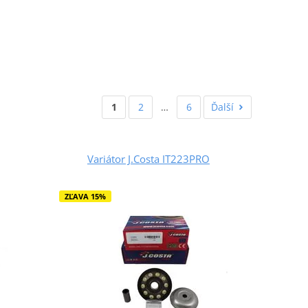
1
2
…
6
Ďalší
Variátor J.Costa IT223PRO
ZĽAVA 15%