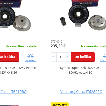
277,00 €
235,23 €
Na centrálnom sklade
Na centrálnom sk
Do košíka
Do košíka
Porovnať
Por
 125 / K-XCT 125 / People
Kymco Super Dink 300i/K-XCTi
 125/ KX J126
300/Kawasaki 301
J.Costa IT621PRO
Variátor J.Costa IT628PRO
ZĽAVA 15%