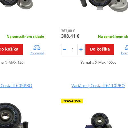
363,00 €
308,41 €
Na centrálnom sklade
Na centrálnom sk
Do košíka
Do košíka
Porovnať
Por
ha N-MAX 126
Yamaha X Max 400cc
J.Costa IT605PRO
Variátor J.Costa IT6110PRO
ZĽAVA 15%