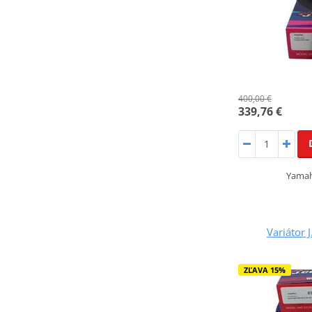
400,00 €
339,76 €
Yamah
Variátor 
ZĽAVA 15%