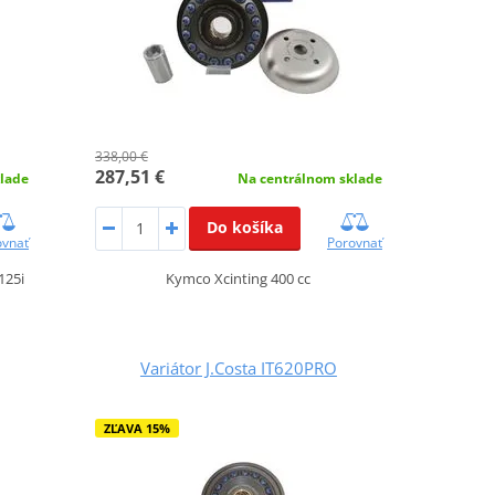
338,00 €
287,51 €
lade
Na centrálnom sklade
Do košíka
ovnať
Porovnať
125i
Kymco Xcinting 400 cc
Variátor J.Costa IT620PRO
ZĽAVA 15%