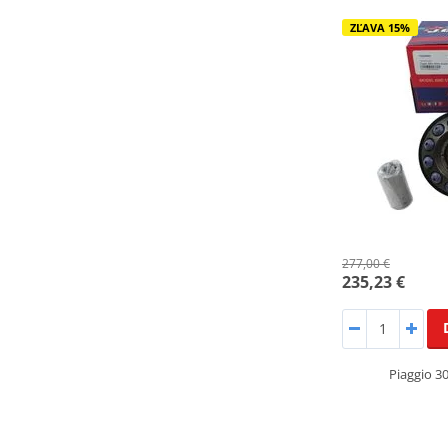
ZĽAVA 15%
277,00 €
235,23 €
Piaggio 3