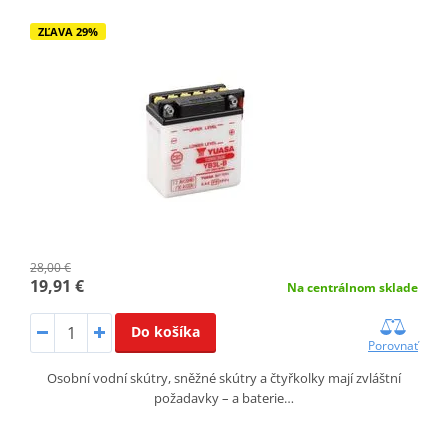
ZĽAVA 29%
28,00 €
19,91 €
Na centrálnom sklade
Do košíka
Porovnať
Osobní vodní skútry, sněžné skútry a čtyřkolky mají zvláštní
požadavky – a baterie…