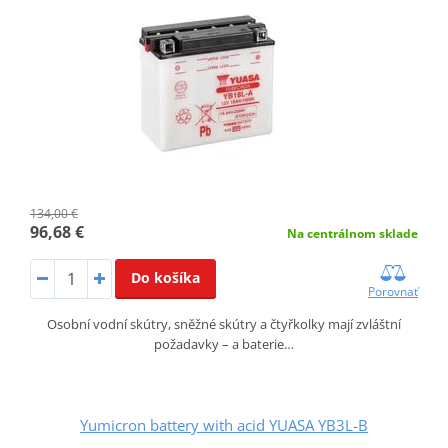
134,00 €
96,68 €
Na centrálnom sklade
Do košíka
Porovnať
Osobní vodní skútry, sněžné skútry a čtyřkolky mají zvláštní
požadavky – a baterie…
Yumicron battery with acid YUASA YB3L-B