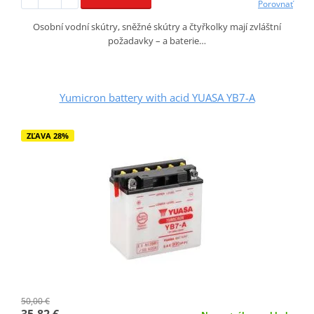
Porovnať
Osobní vodní skútry, sněžné skútry a čtyřkolky mají zvláštní
požadavky – a baterie…
Yumicron battery with acid YUASA YB7-A
ZĽAVA 28%
50,00 €
35,82 €