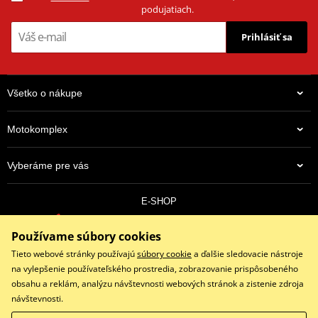
podujatiach.
Prihlásiť sa
Všetko o nákupe
Motokomplex
Vyberáme pre vás
E-SHOP
0910 352 171
Používame súbory cookies
objednavky@eshopmotokomplex.sk
Po - Pia: 8:30-17:00 | Nedeľa: ZATVORENÉ
Tieto webové stránky používajú
súbory cookie
a ďalšie sledovacie nástroje
na vylepšenie používateľského prostredia, zobrazovanie prispôsobeného
obsahu a reklám, analýzu návštevnosti webových stránok a zistenie zdroja
návštevnosti.
Facebook
Instagram
Youtube