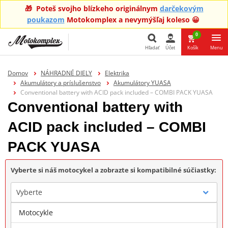
🎁 Poteš svojho blízkeho originálnym
darčekovým
poukazom
Motokomplex a nevymýšľaj koleso 😀
0
Hľadať
Účet
Košík
Menu
Hľadať
Domov
NÁHRADNÉ DIELY
Elektrika
Akumulátory a príslušenstvo
Akumulátory YUASA
Conventional battery with ACID pack included – COMBI PACK YUASA
Conventional battery with
ACID pack included – COMBI
PACK YUASA
Vyberte si náš motocykel a zobrazte si kompatibilné súčiastky:
Vyberte
Motocykle
Značka