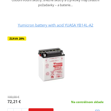
Osobní vodní skútry, sněžné skútry a čtyřkolky mají zvláštní
požadavky – a baterie…
Yumicron battery with acid YUASA YB14L-A2
ZĽAVA 28%
100,00 €
72,21 €
Na centrálnom sklade