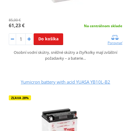
85,00 €
61,23 €
Na centrálnom sklade
Do košíka
Porovnať
Osobní vodní skútry, sněžné skútry a čtyřkolky mají zvláštní
požadavky – a baterie…
Yumicron battery with acid YUASA YB10L-B2
ZĽAVA 28%