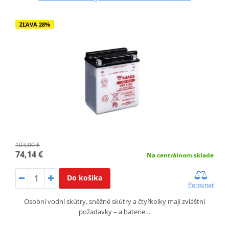
ZĽAVA 28%
103,00 €
74,14 €
Na centrálnom sklade
Do košíka
Porovnať
Osobní vodní skútry, sněžné skútry a čtyřkolky mají zvláštní
požadavky – a baterie…