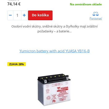
74,14 €
Na centrálnom sklade
Do košíka
Porovnať
Osobní vodní skútry, sněžné skútry a čtyřkolky mají zvláštní
požadavky – a baterie…
Yumicron battery with acid YUASA YB16-B
ZĽAVA 28%