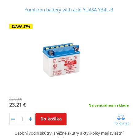
Yumicron battery with acid YUASA YB4L-B
ZĽAVA 27%
32,00 €
23,21 €
Na centrálnom sklade
Do košíka
Porovnať
Osobní vodní skútry, sněžné skútry a čtyřkolky mají zvláštní