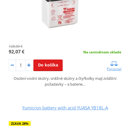
128,00 €
92,07 €
Na centrálnom sklade
Do košíka
Porovnať
Osobní vodní skútry, sněžné skútry a čtyřkolky mají zvláštní
požadavky – a baterie…
Yumicron battery with acid YUASA YB18L-A
ZĽAVA 28%