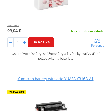
138,00 €
99,04 €
Na centrálnom sklade
Do košíka
Porovnať
Osobní vodní skútry, sněžné skútry a čtyřkolky mají zvláštní
požadavky – a baterie…
Yumicron battery with acid YUASA YB16B-A1
ZĽAVA 28%