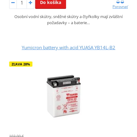
Do košíka
Porovnať
Osobní vodní skútry, sněžné skútry a čtyřkolky mají zvláštní
požadavky – a baterie…
Yumicron battery with acid YUASA YB14L-B2
ZĽAVA 28%
103,00 €