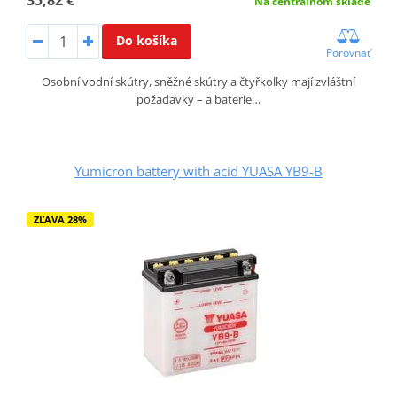
Na centrálnom sklade
Do košíka
Porovnať
Osobní vodní skútry, sněžné skútry a čtyřkolky mají zvláštní
požadavky – a baterie…
Yumicron battery with acid YUASA YB9-B
ZĽAVA 28%