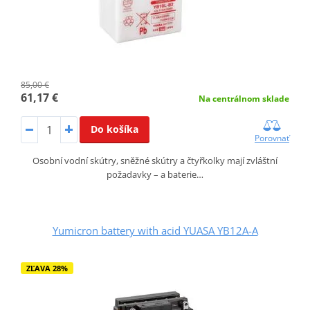
85,00 €
61,17 €
Na centrálnom sklade
Do košíka
Porovnať
Osobní vodní skútry, sněžné skútry a čtyřkolky mají zvláštní
požadavky – a baterie…
Yumicron battery with acid YUASA YB12A-A
ZĽAVA 28%