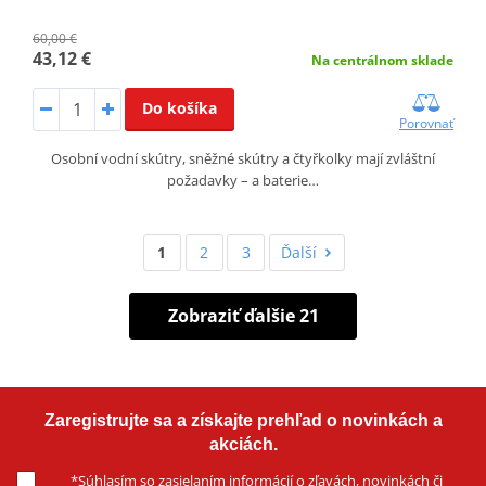
60,00 €
43,12 €
Na centrálnom sklade
Do košíka
Porovnať
Osobní vodní skútry, sněžné skútry a čtyřkolky mají zvláštní
požadavky – a baterie…
1
2
3
Ďalší
Zobraziť ďalšie 21
Zaregistrujte sa a získajte prehľad o novinkách a
akciách.
*
Súhlasím
so zasielaním informácií o zľavách, novinkách či