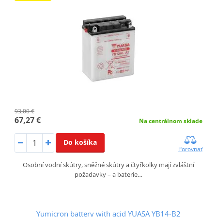
93,00 €
67,27 €
Na centrálnom sklade
Do košíka
Porovnať
Osobní vodní skútry, sněžné skútry a čtyřkolky mají zvláštní
požadavky – a baterie…
Yumicron battery with acid YUASA YB14-B2