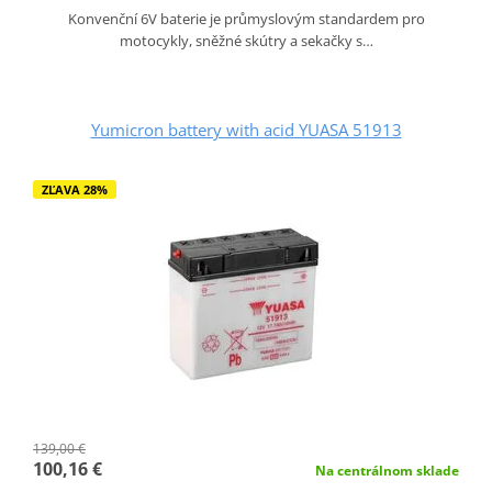
Konvenční 6V baterie je průmyslovým standardem pro
motocykly, sněžné skútry a sekačky s…
Yumicron battery with acid YUASA 51913
ZĽAVA 28%
139,00 €
100,16 €
Na centrálnom sklade