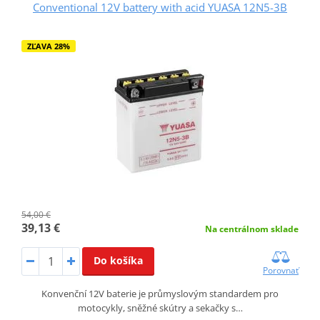
Conventional 12V battery with acid YUASA 12N5-3B
ZĽAVA 28%
54,00 €
39,13 €
Na centrálnom sklade
Do košíka
Porovnať
Konvenční 12V baterie je průmyslovým standardem pro
motocykly, sněžné skútry a sekačky s…