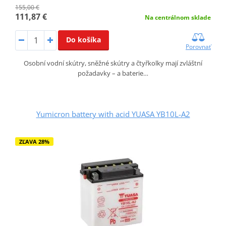
155,00 €
111,87 €
Na centrálnom sklade
Do košíka
Porovnať
Osobní vodní skútry, sněžné skútry a čtyřkolky mají zvláštní
požadavky – a baterie…
Yumicron battery with acid YUASA YB10L-A2
ZĽAVA 28%