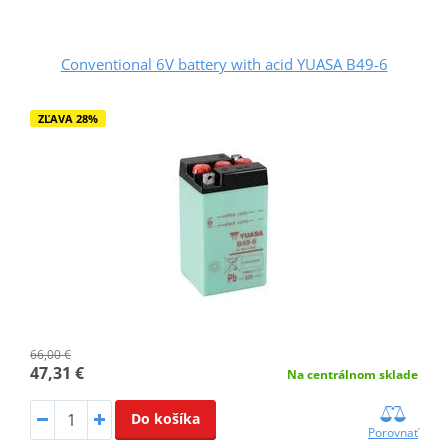
Conventional 6V battery with acid YUASA B49-6
ZĽAVA 28%
66,00 €
47,31 €
Na centrálnom sklade
Do košíka
Porovnať