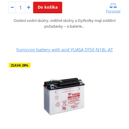
Do košíka
Porovnať
Osobní vodní skútry, sněžné skútry a čtyřkolky mají zvláštní
požadavky – a baterie…
Yumicron battery with acid YUASA SY50-N18L-AT
ZĽAVA 28%