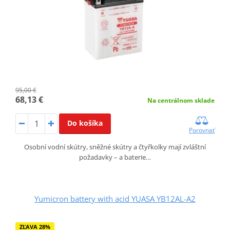
95,00 €
68,13 €
Na centrálnom sklade
Do košíka
Porovnať
Osobní vodní skútry, sněžné skútry a čtyřkolky mají zvláštní
požadavky – a baterie…
Yumicron battery with acid YUASA YB12AL-A2
ZĽAVA 28%