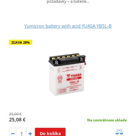
požadavky – a baterie…
Yumicron battery with acid YUASA YB5L-B
ZĽAVA 28%
35,00 €
25,08 €
Na centrálnom sklade
Do košíka