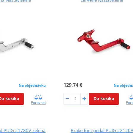
129,74 €
Na objednávku
Na objedn
Do košíka
Do košíka
Porovnať
Por
al PUIG 21780V zelená
Brake foot pedal PUIG 22120