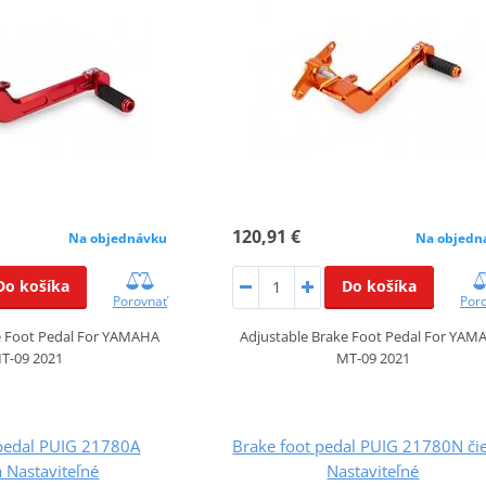
120,91 €
Na objednávku
Na objedn
Do košíka
Do košíka
Porovnať
Por
e Foot Pedal For YAMAHA
Adjustable Brake Foot Pedal For YAM
T-09 2021
MT-09 2021
 pedal PUIG 21780A
Brake foot pedal PUIG 21780N či
 Nastaviteľné
Nastaviteľné