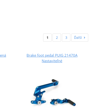
1
2
3
Ďalší
lená
Brake foot pedal PUIG 21470A
Nastaviteľné