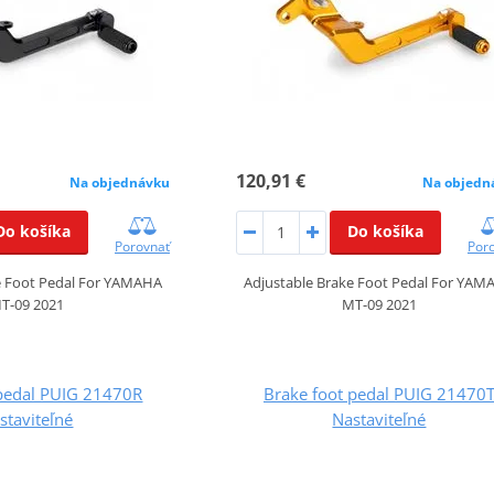
120,91 €
Na objednávku
Na objedn
Do košíka
Do košíka
Porovnať
Por
e Foot Pedal For YAMAHA
Adjustable Brake Foot Pedal For YAM
T-09 2021
MT-09 2021
 pedal PUIG 21470R
Brake foot pedal PUIG 21470
staviteľné
Nastaviteľné