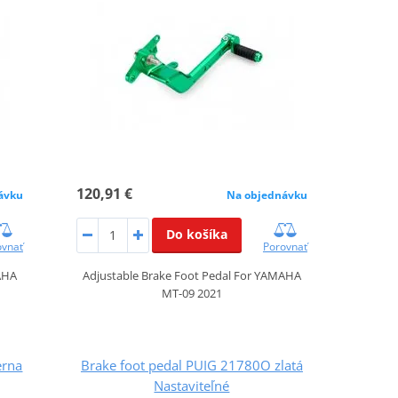
120,91 €
ávku
Na objednávku
Do košíka
ovnať
Porovnať
AHA
Adjustable Brake Foot Pedal For YAMAHA
MT-09 2021
erna
Brake foot pedal PUIG 21780O zlatá
Nastaviteľné