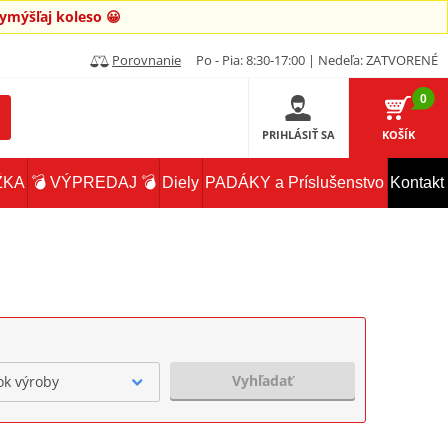
mýšľaj koleso 😀
Porovnanie
Po - Pia: 8:30-17:00 | Nedeľa: ZATVORENÉ
0
PRIHLÁSIŤ SA
KOŠÍK
ŽKA
💣 VÝPREDAJ 💣
Diely
PADÁKY a Príslušenstvo
Kontakt
Vyhľadať
ok výroby