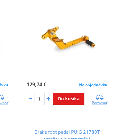
129,74 €
ávku
Na objednávku
Do košíka
ovnať
Porovnať
R
Brake foot pedal PUIG 21780T
oranžová Nastaviteľné