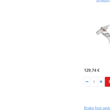
129,74 €
Brake foot ped