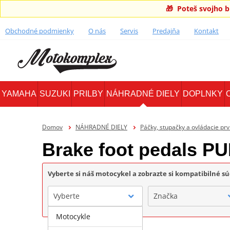
🎁 Poteš svojho 
Obchodné podmienky
O nás
Servis
Predajňa
Kontakt
YAMAHA
SUZUKI
PRILBY
NÁHRADNÉ DIELY
DOPLNKY
Domov
NÁHRADNÉ DIELY
Páčky, stupačky a ovládacie prv
Brake foot pedals PU
Vyberte si náš motocykel a zobrazte si kompatibilné sú
Vyberte
Značka
Motocykle