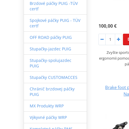
Brzdové páčky PUIG -TÜV
certf
Spojkové páčky PUIG - TÜV
100,00 €
certf
OFF ROAD páčky PUIG
Stupačky-jazdec PUIG
Zvyšte sporto
ergonomii pomoc
Stupačky-spolujazdec
pá
PUIG
Stupačky CUSTOMACCES
Brake foot
Chránič brzdovej páčky
Na
PUIG
MX Produkty WRP
Výkyvné páčky WRP
Kompletné páčky RMS