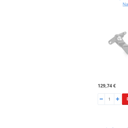
Na
129,74 €