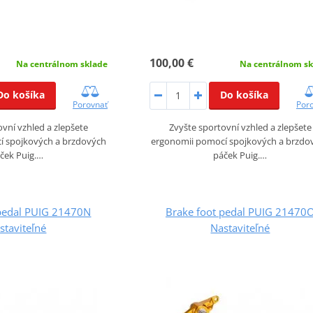
100,00 €
Na centrálnom sklade
Na centrálnom sk
Do košíka
Do košíka
Porovnať
Por
vní vzhled a zlepšete
Zvyšte sportovní vzhled a zlepšete
í spojkových a brzdových
ergonomii pomocí spojkových a brzdo
ček Puig.…
páček Puig.…
 pedal PUIG 21470N
Brake foot pedal PUIG 21470
staviteľné
Nastaviteľné