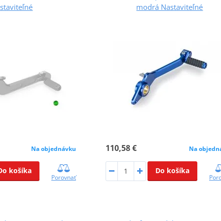
staviteľné
modrá Nastaviteľné
110,58 €
Na objednávku
Na objedn
Do košíka
Do košíka
Porovnať
Por