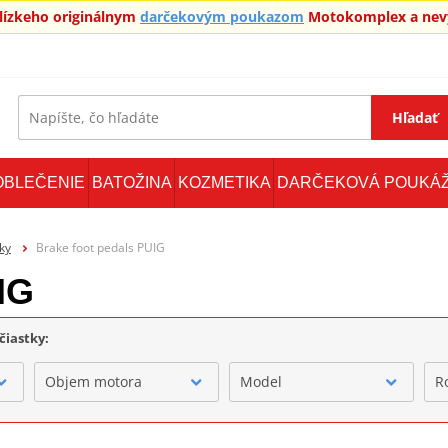
blízkeho originálnym
darčekovým poukazom
Motokomplex a nevy
Hľadať
OBLEČENIE
BATOŽINA
KOZMETIKA
DARČEKOVÁ POUKÁ
ky
Brake foot pedals PUIG
IG
čiastky:
Objem motora
Model
R