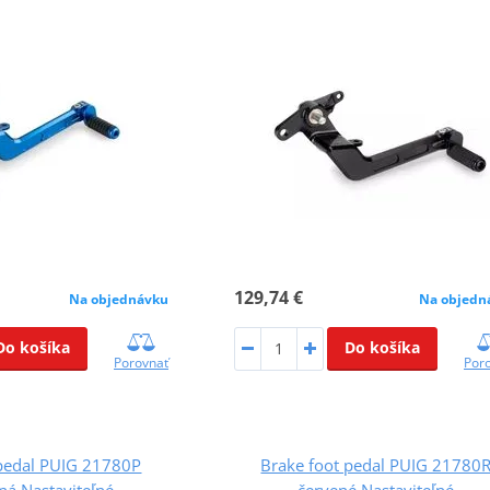
129,74 €
Na objednávku
Na objedn
Do košíka
Do košíka
Porovnať
Por
 pedal PUIG 21780P
Brake foot pedal PUIG 21780
ná Nastaviteľné
červené Nastaviteľné