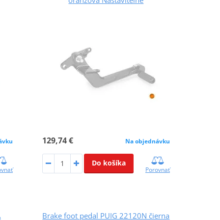
129,74 €
ávku
Na objednávku
Do košíka
ovnať
Porovnať
A
Brake foot pedal PUIG 22120N čierna