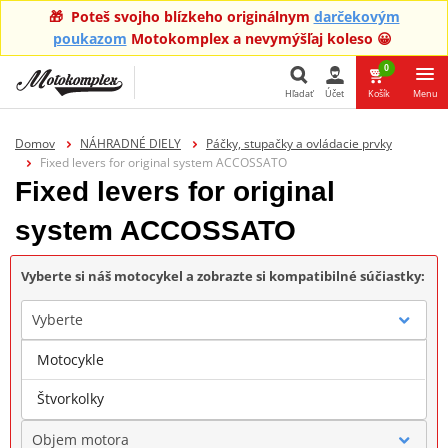
🎁 Poteš svojho blízkeho originálnym
darčekovým
poukazom
Motokomplex a nevymýšľaj koleso 😀
0
Hľadať
Účet
Košík
Menu
Hľadať
Domov
NÁHRADNÉ DIELY
Páčky, stupačky a ovládacie prvky
Fixed levers for original system ACCOSSATO
Fixed levers for original
system ACCOSSATO
Vyberte si náš motocykel a zobrazte si kompatibilné súčiastky:
Vyberte
Motocykle
Značka
Štvorkolky
Objem motora