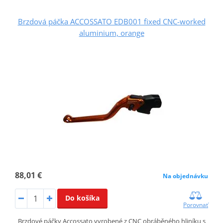
Brzdová páčka ACCOSSATO EDB001 fixed CNC-worked
aluminium, orange
88,01 €
Na objednávku
Do košíka
Porovnať
Brzdové páčky Accossato vyrobené z CNC obráběného hliníku s