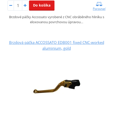
Do košíka
Porovnať
Brzdové páčky Accossato vyrobené z CNC obráběného hliníku s
eloxovanou povrchovou úpravou…
Brzdová páčka ACCOSSATO EDB001 fixed CNC-worked
aluminium, gold