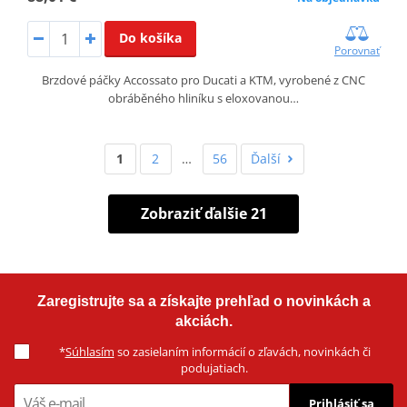
Do košíka
Porovnať
Brzdové páčky Accossato pro Ducati a KTM, vyrobené z CNC
obráběného hliníku s eloxovanou…
1
2
…
56
Ďalší
Zobraziť ďalšie 21
Zaregistrujte sa a získajte prehľad o novinkách a
akciách.
*
Súhlasím
so zasielaním informácií o zľavách, novinkách či
podujatiach.
Prihlásiť sa