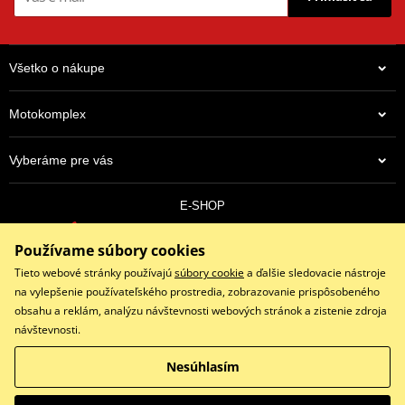
Všetko o nákupe
Motokomplex
Vyberáme pre vás
E-SHOP
0910 352 171
Používame súbory cookies
objednavky@eshopmotokomplex.sk
Po - Pia: 8:30-17:00 | Nedeľa: ZATVORENÉ
Tieto webové stránky používajú
súbory cookie
a ďalšie sledovacie nástroje
na vylepšenie používateľského prostredia, zobrazovanie prispôsobeného
obsahu a reklám, analýzu návštevnosti webových stránok a zistenie zdroja
návštevnosti.
Facebook
Instagram
Youtube
Nesúhlasím
Copyright © 2026 www.eshopmotokomplex.sk
Všetky práva vyhradené