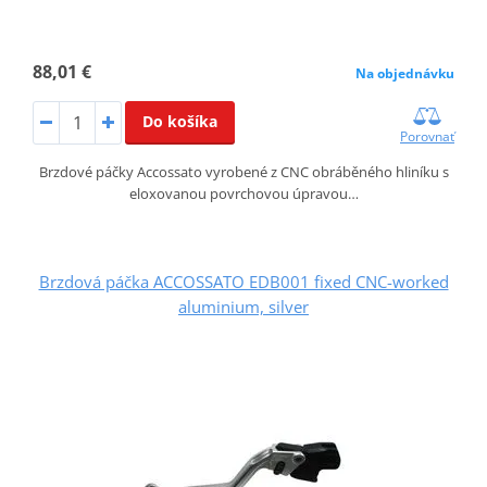
88,01 €
Na objednávku
Do košíka
Porovnať
Brzdové páčky Accossato vyrobené z CNC obráběného hliníku s
eloxovanou povrchovou úpravou…
Brzdová páčka ACCOSSATO EDB001 fixed CNC-worked
aluminium, silver