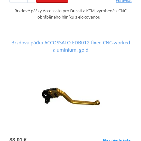
Porovnať
Brzdové páčky Accossato pro Ducati a KTM, vyrobené z CNC
obráběného hliníku s eloxovanou…
Brzdová páčka ACCOSSATO EDB012 fixed CNC-worked
aluminium, gold
88,01 €
Na objednávku