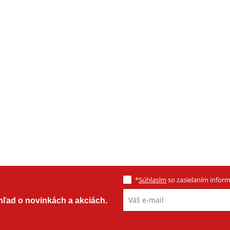
*
Súhlasím
so zasielaním informá
ehľad o novinkách a akciách.