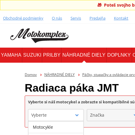
🎁 Poteš svojho 
Obchodné podmienky
O nás
Servis
Predajňa
Kontakt
YAMAHA
SUZUKI
PRILBY
NÁHRADNÉ DIELY
DOPLNKY
Domov
NÁHRADNÉ DIELY
Páčky, stupačky a ovládacie prv
Radiaca páka JMT
Vyberte si náš motocykel a zobrazte si kompatibilné sú
Vyberte
Značka
Motocykle