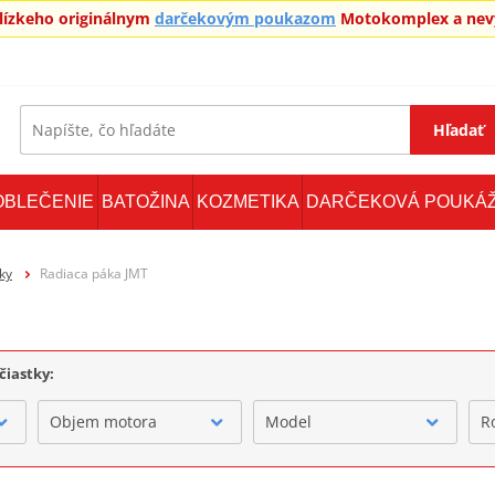
blízkeho originálnym
darčekovým poukazom
Motokomplex a nevy
Hľadať
OBLEČENIE
BATOŽINA
KOZMETIKA
DARČEKOVÁ POUKÁ
ky
Radiaca páka JMT
čiastky:
Objem motora
Model
R