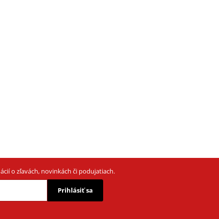
cií o zľavách, novinkách či podujatiach.
Prihlásiť sa