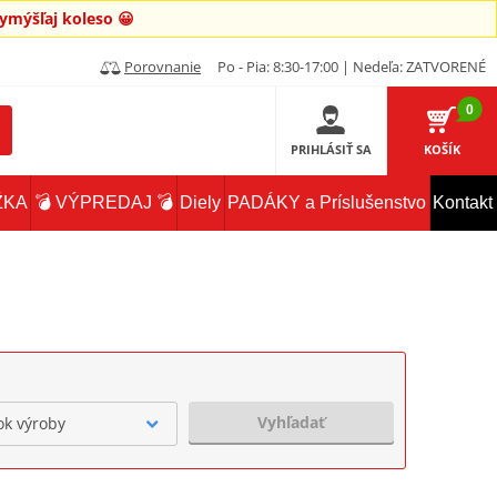
mýšľaj koleso 😀
Porovnanie
Po - Pia: 8:30-17:00 | Nedeľa: ZATVORENÉ
0
PRIHLÁSIŤ SA
KOŠÍK
ŽKA
💣 VÝPREDAJ 💣
Diely
PADÁKY a Príslušenstvo
Kontakt
Vyhľadať
ok výroby