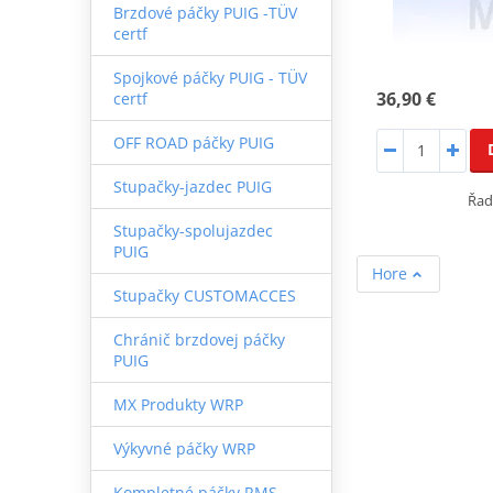
Brzdové páčky PUIG -TÜV
certf
Spojkové páčky PUIG - TÜV
36,90 €
certf
OFF ROAD páčky PUIG
Stupačky-jazdec PUIG
Řad
Stupačky-spolujazdec
PUIG
Hore
Stupačky CUSTOMACCES
Chránič brzdovej páčky
PUIG
MX Produkty WRP
Výkyvné páčky WRP
Kompletné páčky RMS