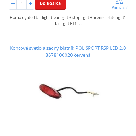
Do košíka
Porovnať
Homologated tail light (rear light + stop light + license plate light).
Tail light E11 -…
Koncové svetlo a zadný blatník POLISPORT RSP LED 2.0
8678100020 červená