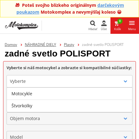
🎁 Poteš svojho blízkeho originálnym
darčekovým
poukazom
Motokomplex a nevymýšľaj koleso 😀
0
Hľadať
Účet
Košík
Menu
Hľadať
Domov
NÁHRADNÉ DIELY
Plasty
zadné svetlo POLISPORT
zadné svetlo POLISPORT
Vyberte si náš motocykel a zobrazte si kompatibilné súčiastky:
Vyberte
Motocykle
Značka
Štvorkolky
Objem motora
Model