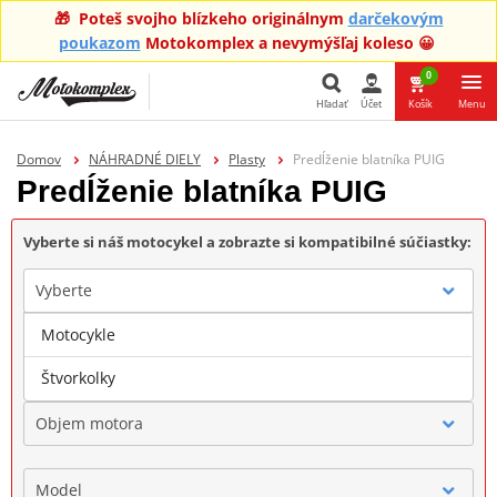
🎁 Poteš svojho blízkeho originálnym
darčekovým
poukazom
Motokomplex a nevymýšľaj koleso 😀
0
Hľadať
Účet
Košík
Menu
Hľadať
Domov
NÁHRADNÉ DIELY
Plasty
Predĺženie blatníka PUIG
Predĺženie blatníka PUIG
Vyberte si náš motocykel a zobrazte si kompatibilné súčiastky:
Vyberte
Motocykle
Značka
Štvorkolky
Objem motora
Model