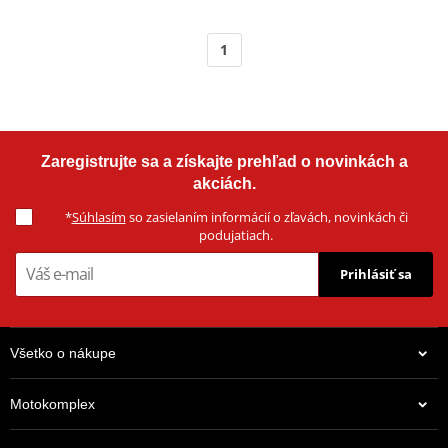
1
Zaregistrujte sa a získajte prehľad o novinkách a
akciách.
*
Súhlasím
so zasielaním informácií o zľavách, novinkách či
podujatiach.
Prihlásiť sa
Všetko o nákupe
Motokomplex