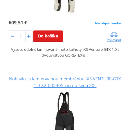
609,51 €
Na objednávku
Do košíka
Porovnať
Vysoce odolné laminované moto kalhoty iXS Venture‑GTX 1.0 s
dvouvrstvou GORE‑TEX®…
Nohavice s laminovanou membránou iXS VENTURE-GTX
1.0 X2-005405 čierno-šedá 2XL