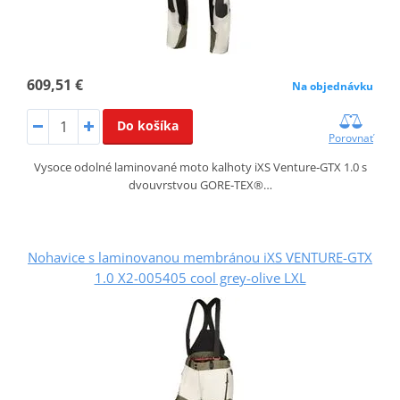
609,51 €
Na objednávku
Do košíka
Porovnať
Vysoce odolné laminované moto kalhoty iXS Venture‑GTX 1.0 s
dvouvrstvou GORE‑TEX®…
Nohavice s laminovanou membránou iXS VENTURE-GTX
1.0 X2-005405 cool grey-olive LXL