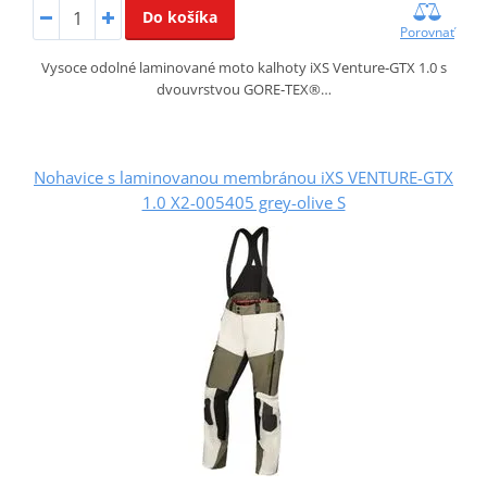
Do košíka
Porovnať
Vysoce odolné laminované moto kalhoty iXS Venture‑GTX 1.0 s
dvouvrstvou GORE‑TEX®…
Nohavice s laminovanou membránou iXS VENTURE-GTX
1.0 X2-005405 grey-olive S