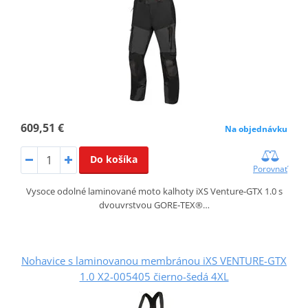
609,51 €
Na objednávku
Do košíka
Porovnať
Vysoce odolné laminované moto kalhoty iXS Venture‑GTX 1.0 s
dvouvrstvou GORE‑TEX®…
Nohavice s laminovanou membránou iXS VENTURE-GTX
1.0 X2-005405 čierno-šedá 4XL