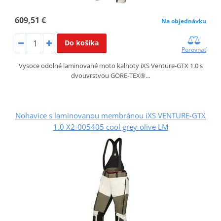
609,51 €
Na objednávku
Do košíka
Porovnať
Vysoce odolné laminované moto kalhoty iXS Venture‑GTX 1.0 s
dvouvrstvou GORE‑TEX®…
Nohavice s laminovanou membránou iXS VENTURE-GTX
1.0 X2-005405 cool grey-olive LM