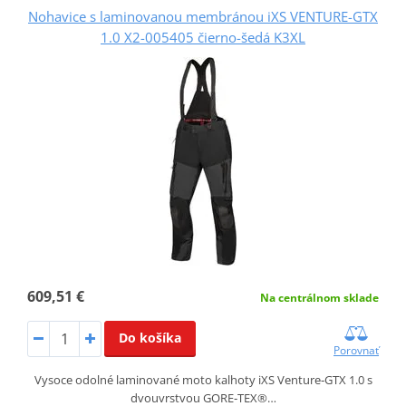
Nohavice s laminovanou membránou iXS VENTURE-GTX
1.0 X2-005405 čierno-šedá K3XL
609,51 €
Na centrálnom sklade
Do košíka
Porovnať
Vysoce odolné laminované moto kalhoty iXS Venture‑GTX 1.0 s
dvouvrstvou GORE‑TEX®…