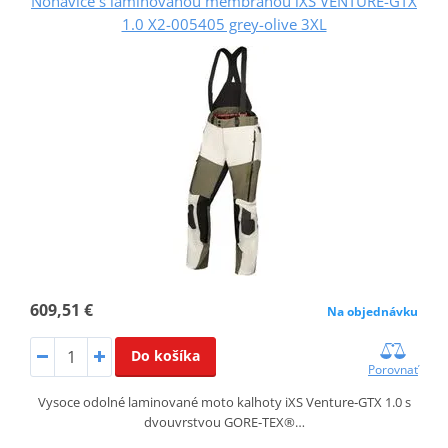
Nohavice s laminovanou membránou iXS VENTURE-GTX
1.0 X2-005405 grey-olive 3XL
609,51 €
Na objednávku
Do košíka
Porovnať
Vysoce odolné laminované moto kalhoty iXS Venture‑GTX 1.0 s
dvouvrstvou GORE‑TEX®…