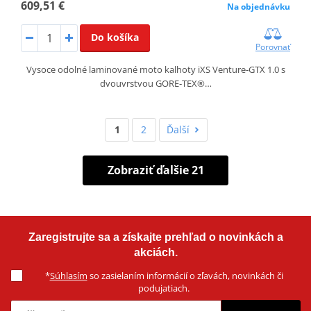
609,51 €
Na objednávku
Do košíka
Porovnať
Vysoce odolné laminované moto kalhoty iXS Venture‑GTX 1.0 s
dvouvrstvou GORE‑TEX®…
1
2
Ďalší
Zobraziť ďalšie 21
Zaregistrujte sa a získajte prehľad o novinkách a
akciách.
*
Súhlasím
so zasielaním informácií o zľavách, novinkách či
podujatiach.