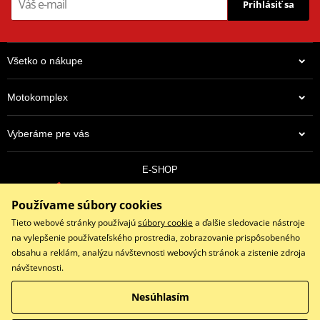
Prihlásiť sa
Všetko o nákupe
Motokomplex
Vyberáme pre vás
E-SHOP
0910 352 171
Používame súbory cookies
objednavky@eshopmotokomplex.sk
Po - Pia: 8:30-17:00 | Nedeľa: ZATVORENÉ
Tieto webové stránky používajú
súbory cookie
a ďalšie sledovacie nástroje
na vylepšenie používateľského prostredia, zobrazovanie prispôsobeného
obsahu a reklám, analýzu návštevnosti webových stránok a zistenie zdroja
návštevnosti.
Facebook
Instagram
Youtube
Nesúhlasím
Copyright © 2026 www.eshopmotokomplex.sk
Všetky práva vyhradené