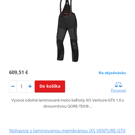
609,51 €
Na objednávku
Do košíka
Porovnať
Vysoce odolné laminované moto kalhoty iXS Venture‑GTX 1.0 s
dvouvrstvou GORE‑TEX®…
Nohavice s laminovanou membránou iXS VENTURE-GTX