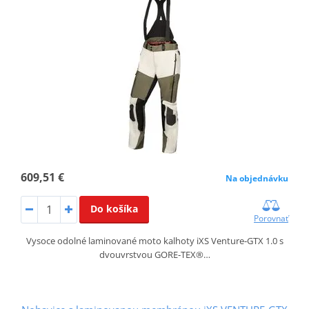
609,51 €
Na objednávku
Do košíka
Porovnať
Vysoce odolné laminované moto kalhoty iXS Venture‑GTX 1.0 s
dvouvrstvou GORE‑TEX®…