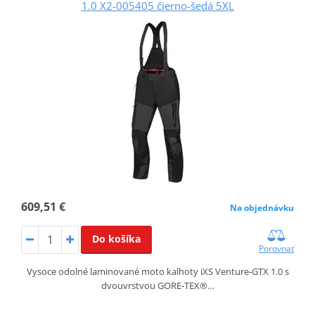
1.0 X2-005405 čierno-šedá 5XL
609,51 €
Na objednávku
Do košíka
Porovnať
Vysoce odolné laminované moto kalhoty iXS Venture‑GTX 1.0 s
dvouvrstvou GORE‑TEX®…