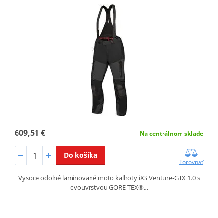
609,51 €
Na centrálnom sklade
Do košíka
Porovnať
Vysoce odolné laminované moto kalhoty iXS Venture‑GTX 1.0 s
dvouvrstvou GORE‑TEX®…