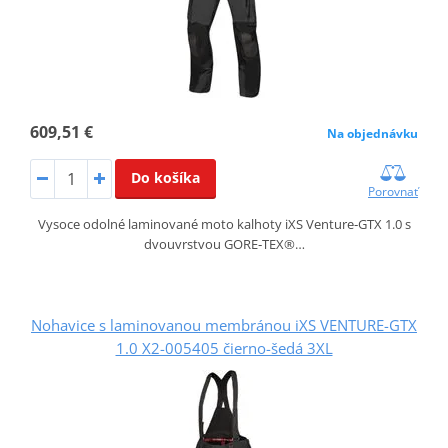
609,51 €
Na objednávku
Do košíka
Porovnať
Vysoce odolné laminované moto kalhoty iXS Venture‑GTX 1.0 s
dvouvrstvou GORE‑TEX®…
Nohavice s laminovanou membránou iXS VENTURE-GTX
1.0 X2-005405 čierno-šedá 3XL