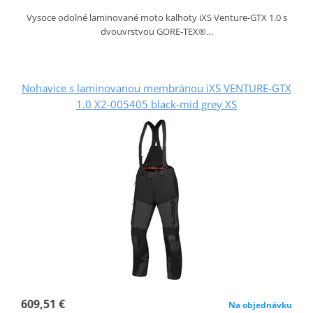
Vysoce odolné laminované moto kalhoty iXS Venture‑GTX 1.0 s
dvouvrstvou GORE‑TEX®…
Nohavice s laminovanou membránou iXS VENTURE-GTX
1.0 X2-005405 black-mid grey XS
609,51 €
Na objednávku