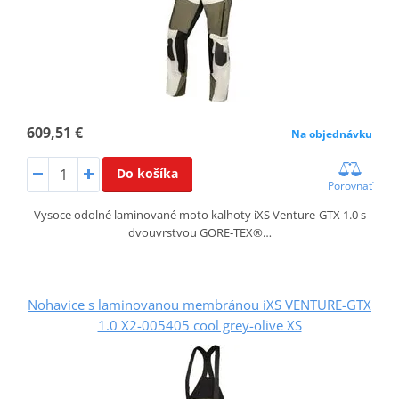
609,51 €
Na objednávku
Do košíka
Porovnať
Vysoce odolné laminované moto kalhoty iXS Venture‑GTX 1.0 s
dvouvrstvou GORE‑TEX®…
Nohavice s laminovanou membránou iXS VENTURE-GTX
1.0 X2-005405 cool grey-olive XS