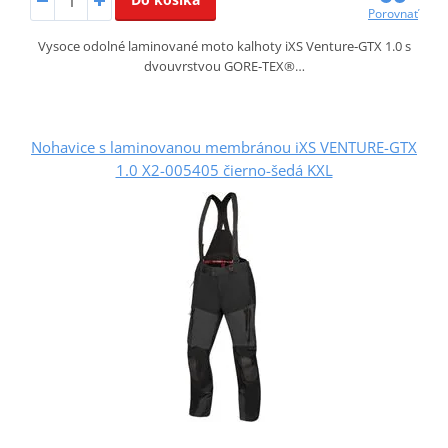
Porovnať
Vysoce odolné laminované moto kalhoty iXS Venture‑GTX 1.0 s
dvouvrstvou GORE‑TEX®…
Nohavice s laminovanou membránou iXS VENTURE-GTX
1.0 X2-005405 čierno-šedá KXL