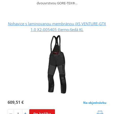
dvouvrstvou GORE‑TEX®…
Nohavice s laminovanou membránou iXS VENTURE-GTX
1.0 X2-005405 čierno-šedá KL
609,51 €
Na objednávku
Do košíka