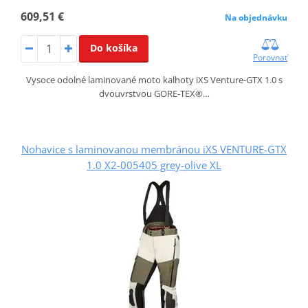
609,51 €
Na objednávku
Do košíka
Porovnať
Vysoce odolné laminované moto kalhoty iXS Venture‑GTX 1.0 s
dvouvrstvou GORE‑TEX®…
Nohavice s laminovanou membránou iXS VENTURE-GTX
1.0 X2-005405 grey-olive XL