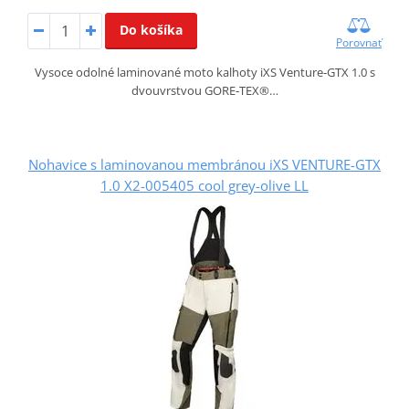
Do košíka
Porovnať
Vysoce odolné laminované moto kalhoty iXS Venture‑GTX 1.0 s
dvouvrstvou GORE‑TEX®…
Nohavice s laminovanou membránou iXS VENTURE-GTX
1.0 X2-005405 cool grey-olive LL