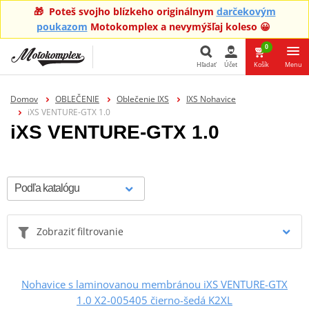
🎁 Poteš svojho blízkeho originálnym
darčekovým
poukazom
Motokomplex a nevymýšľaj koleso 😀
0
Hľadať
Účet
Košík
Menu
Hľadať
Domov
OBLEČENIE
Oblečenie IXS
IXS Nohavice
iXS VENTURE-GTX 1.0
iXS VENTURE-GTX 1.0
Zobraziť filtrovanie
Nohavice s laminovanou membránou iXS VENTURE-GTX
1.0 X2-005405 čierno-šedá K2XL