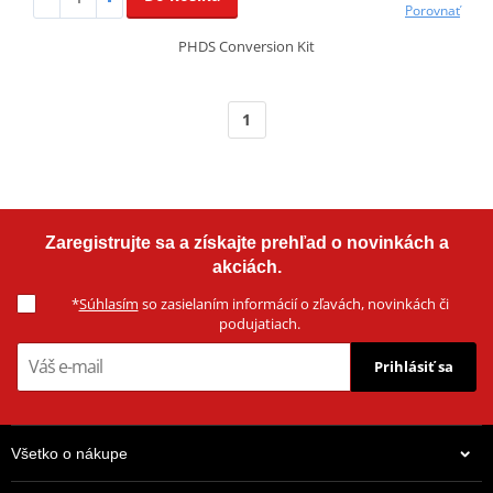
Porovnať
PHDS Conversion Kit
1
Zaregistrujte sa a získajte prehľad o novinkách a
akciách.
*
Súhlasím
so zasielaním informácií o zľavách, novinkách či
podujatiach.
Prihlásiť sa
Všetko o nákupe