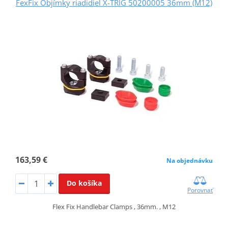
FexFix Objímky riadidiel X-TRIG 50200005 36mm (M12)
163,59 €
Na objednávku
Do košíka
Porovnať
Flex Fix Handlebar Clamps , 36mm. , M12