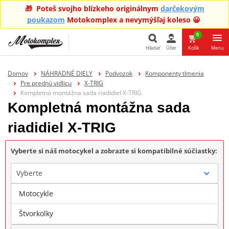
🎁 Poteš svojho blízkeho originálnym
darčekovým
poukazom
Motokomplex a nevymýšľaj koleso 😀
0
Hľadať
Účet
Košík
Menu
Hľadať
Domov
NÁHRADNÉ DIELY
Podvozok
Komponenty tlmenia
Pre prednú vidlicu
X-TRIG
Kompletná montážna sada riadidiel X-TRIG
Kompletná montážna sada
riadidiel X-TRIG
Vyberte si náš motocykel a zobrazte si kompatibilné súčiastky:
Vyberte
Motocykle
Značka
Štvorkolky