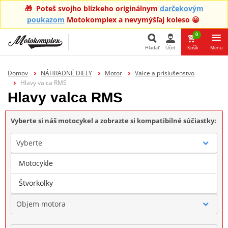
🎁 Poteš svojho blízkeho originálnym
darčekovým
poukazom
Motokomplex a nevymýšľaj koleso 😀
0
Hľadať
Účet
Košík
Menu
Hľadať
Domov
NÁHRADNÉ DIELY
Motor
Valce a príslušenstvo
Hlavy valca RMS
Hlavy valca RMS
Vyberte si náš motocykel a zobrazte si kompatibilné súčiastky:
Vyberte
Motocykle
Značka
Štvorkolky
Objem motora