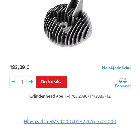
183,29 €
Na objednávku
Do košíka
Porovnať
Cylinder head Ape TM 703 2886714/2886712
Hlava valca RMS 100070132 47mm >2000