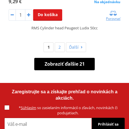
9,29 €
Na objednávku
Do košíka
Porovnať
RMS Cylinder head Peugeot Ludix 50cc
1
2
Ďalší
Zobraziť ďalšie 21
Zaregistrujte sa a získajte prehľad o novinkách a
akciách.
*
Súhlasím
so zasielaním informácií o zľavách, novinkách či
podujatiach.
Prihlásiť sa