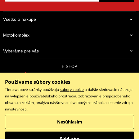
Všetko o nákupe
Motokomplex
Vyberáme pre vás
E-SHOP
0910 352 171
Používame súbory cookies
objednavky@eshopmotokomplex.sk
Po - Pia: 8:30-17:00 | Nedeľa: ZATVORENÉ
Tieto webové stránky používajú
súbory cookie
a ďalšie sledovacie nástroje
na vylepšenie používateľského prostredia, zobrazovanie prispôsobeného
obsahu a reklám, analýzu návštevnosti webových stránok a zistenie zdroja
návštevnosti.
Facebook
Instagram
Youtube
Nesúhlasím
Copyright © 2026 www.eshopmotokomplex.sk
Všetky práva vyhradené
Súhlasím