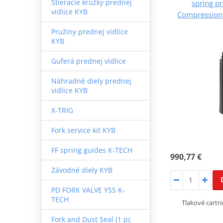
Stieracie krúžky prednej
spring p
vidlice KYB
Compression (
Pružiny prednej vidlice
KYB
Guferá prednej vidlice
Náhradné diely prednej
vidlice KYB
X-TRIG
Fork service kit KYB
FF spring guides K-TECH
990,77 €
Závodné diely KYB
PD FORK VALVE YSS K-
TECH
Tlakové cartri
Fork and Dust Seal (1 pc