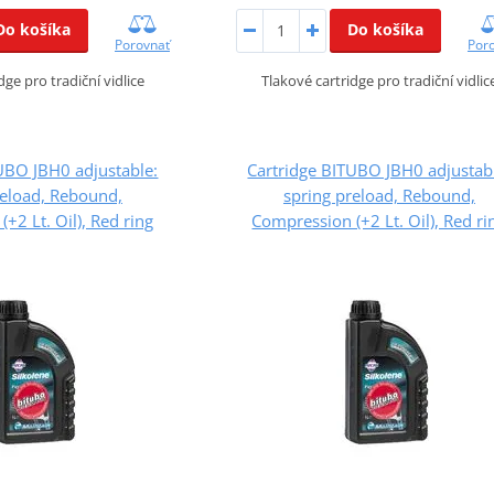
Do košíka
Do košíka
Porovnať
Por
dge pro tradiční vidlice
Tlakové cartridge pro tradiční vidlic
UBO JBH0 adjustable:
Cartridge BITUBO JBH0 adjustab
reload, Rebound,
spring preload, Rebound,
+2 Lt. Oil), Red ring
Compression (+2 Lt. Oil), Red ri