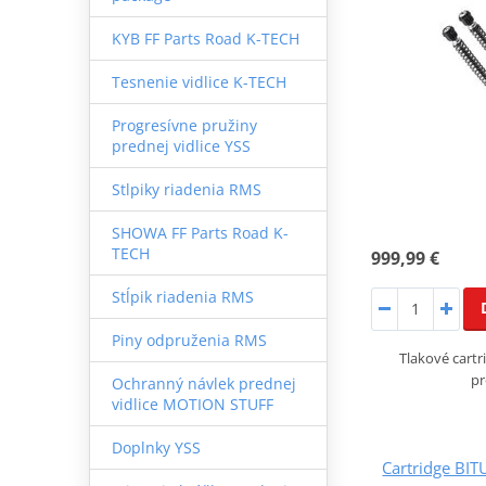
KYB FF Parts Road K-TECH
Tesnenie vidlice K-TECH
Progresívne pružiny
prednej vidlice YSS
Stlpiky riadenia RMS
SHOWA FF Parts Road K-
TECH
999,99 €
Stĺpik riadenia RMS
Piny odpruženia RMS
Tlakové cartr
pr
Ochranný návlek prednej
vidlice MOTION STUFF
Doplnky YSS
Cartridge BIT