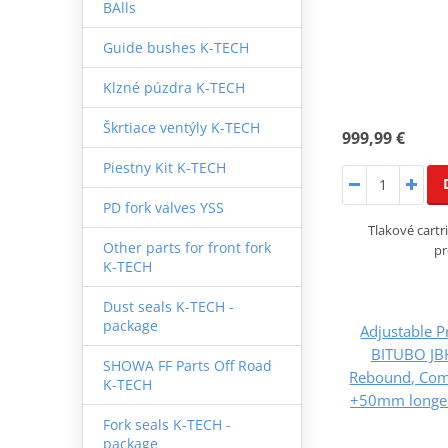
BAlls
Guide bushes K-TECH
Klzné púzdra K-TECH
Škrtiace ventýly K-TECH
999,99 €
Piestny Kit K-TECH
PD fork valves YSS
Tlakové cartr
Other parts for front fork
pr
K-TECH
Dust seals K-TECH -
package
Adjustable P
BITUBO JBH
SHOWA FF Parts Off Road
Rebound, Comp
K-TECH
+50mm longer
Fork seals K-TECH -
package