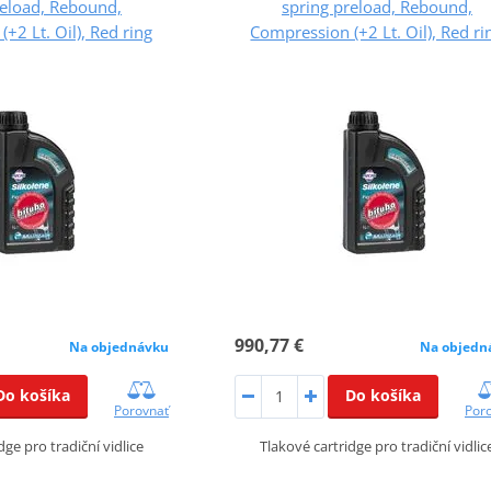
reload, Rebound,
spring preload, Rebound,
+2 Lt. Oil), Red ring
Compression (+2 Lt. Oil), Red ri
990,77 €
Na objednávku
Na objedn
Do košíka
Do košíka
Porovnať
Por
dge pro tradiční vidlice
Tlakové cartridge pro tradiční vidlic