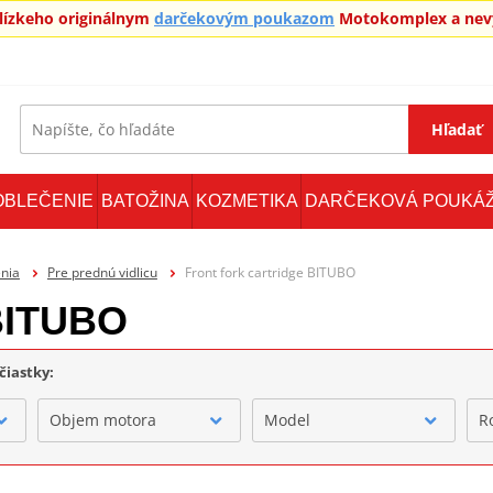
blízkeho originálnym
darčekovým poukazom
Motokomplex a nevy
Hľadať
OBLEČENIE
BATOŽINA
KOZMETIKA
DARČEKOVÁ POUKÁ
nia
Pre prednú vidlicu
Front fork cartridge BITUBO
 BITUBO
čiastky:
Objem motora
Model
R