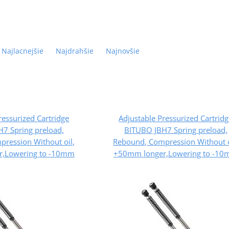
Najlacnejšie
Najdrahšie
Najnovšie
ressurized Cartridge
Adjustable Pressurized Cartrid
7 Spring preload,
BITUBO JBH7 Spring preload,
ression Without oil,
Rebound, Compression Without o
,Lowering to -10mm
+50mm longer,Lowering to -1