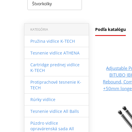
Štvorkolky
Podľa katalógu
KATEGÓRIA
Pružina vidlice K-TECH
Tesnenie vidlice ATHENA
Cartridge prednej vidlice
Adjustable P
K-TECH
BITUBO JBH
Rebound, Comp
Protiprachové tesnenie K-
TECH
+50mm longer
Rúrky vidlice
Tesnenie vidlice All Balls
Púzdro vidlice
opravárenská sada All