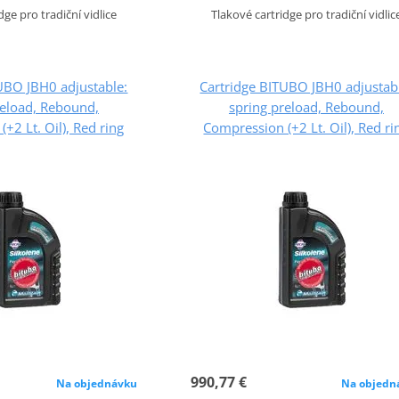
dge pro tradiční vidlice
Tlakové cartridge pro tradiční vidlic
UBO JBH0 adjustable:
Cartridge BITUBO JBH0 adjustab
reload, Rebound,
spring preload, Rebound,
+2 Lt. Oil), Red ring
Compression (+2 Lt. Oil), Red ri
990,77 €
Na objednávku
Na objedn