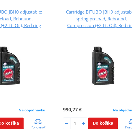
UBO JBH0 adjustable:
Cartridge BITUBO JBH0 adjustab
reload, Rebound,
spring preload, Rebound,
+2 Lt. Oil), Red ring
Compression (+2 Lt. Oil), Red ri
990,77 €
Na objednávku
Na objedn
Do košíka
Do košíka
Porovnať
Por