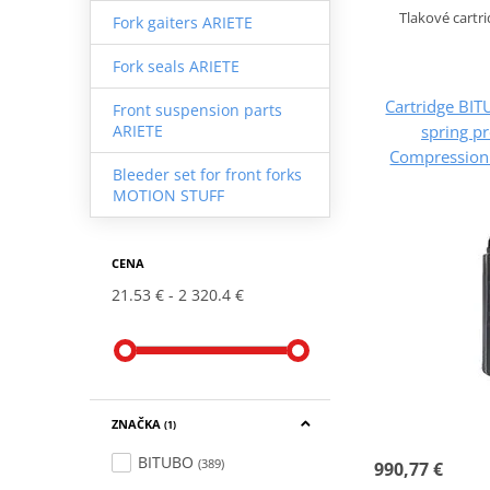
Tlakové cartri
Fork gaiters ARIETE
Fork seals ARIETE
Cartridge BIT
Front suspension parts
spring p
ARIETE
Compression (
Bleeder set for front forks
MOTION STUFF
CENA
21.53 €
2 320.4 €
ZNAČKA
(1)
BITUBO
(389)
990,77 €