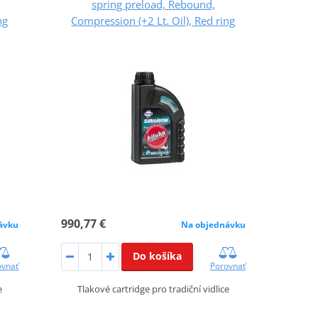
spring preload, Rebound,
ng
Compression (+2 Lt. Oil), Red ring
990,77 €
ávku
Na objednávku
Do košíka
ovnať
Porovnať
e
Tlakové cartridge pro tradiční vidlice