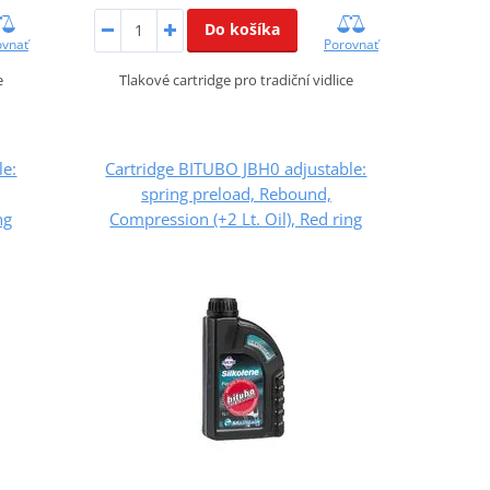
Do košíka
ovnať
Porovnať
e
Tlakové cartridge pro tradiční vidlice
le:
Cartridge BITUBO JBH0 adjustable:
spring preload, Rebound,
ng
Compression (+2 Lt. Oil), Red ring