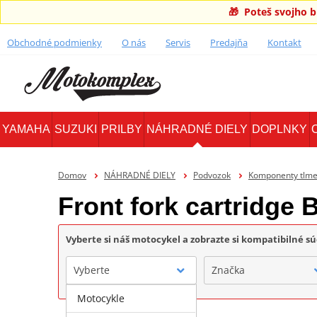
🎁 Poteš svojho 
Obchodné podmienky
O nás
Servis
Predajňa
Kontakt
YAMAHA
SUZUKI
PRILBY
NÁHRADNÉ DIELY
DOPLNKY
Domov
NÁHRADNÉ DIELY
Podvozok
Komponenty tlme
Front fork cartridge
Vyberte si náš motocykel a zobrazte si kompatibilné sú
Vyberte
Značka
Motocykle