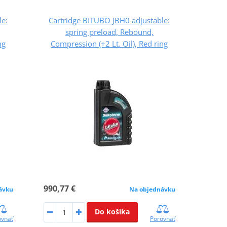
le:
Cartridge BITUBO JBH0 adjustable:
spring preload, Rebound,
ng
Compression (+2 Lt. Oil), Red ring
990,77 €
ávku
Na objednávku
Do košíka
ovnať
Porovnať