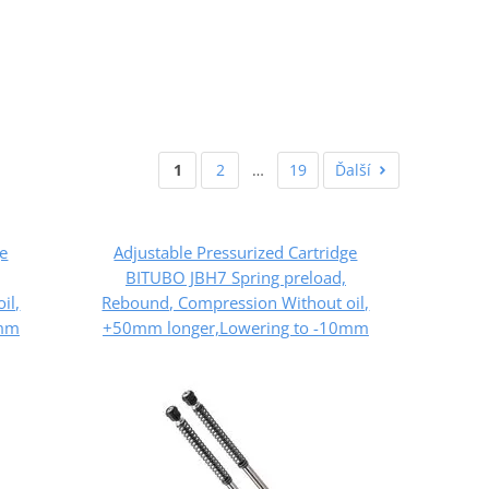
1
2
…
19
Ďalší
ge
Adjustable Pressurized Cartridge
BITUBO JBH7 Spring preload,
il,
Rebound, Compression Without oil,
0mm
+50mm longer,Lowering to -10mm