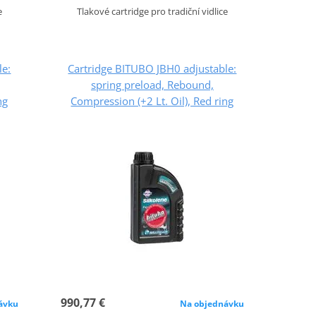
e
Tlakové cartridge pro tradiční vidlice
le:
Cartridge BITUBO JBH0 adjustable:
spring preload, Rebound,
ng
Compression (+2 Lt. Oil), Red ring
990,77 €
ávku
Na objednávku