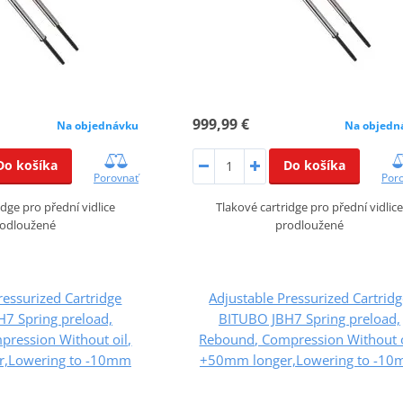
999,99 €
Na objednávku
Na objedn
Do košíka
Do košíka
Porovnať
Por
idge pro přední vidlice
Tlakové cartridge pro přední vidlice
odloužené
prodloužené
ressurized Cartridge
Adjustable Pressurized Cartrid
7 Spring preload,
BITUBO JBH7 Spring preload,
ression Without oil,
Rebound, Compression Without o
,Lowering to -10mm
+50mm longer,Lowering to -1