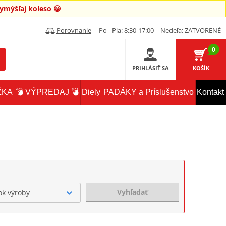
mýšľaj koleso 😀
Porovnanie
Po - Pia: 8:30-17:00 | Nedeľa: ZATVORENÉ
0
PRIHLÁSIŤ SA
KOŠÍK
ŽKA
💣 VÝPREDAJ 💣
Diely
PADÁKY a Príslušenstvo
Kontakt
Vyhľadať
ok výroby