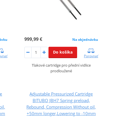
999,99 €
ávku
Na objednávku
Do košíka
ovnať
Porovnať
Tlakové cartridge pro přední vidlice
prodloužené
ge
Adjustable Pressurized Cartridge
BITUBO JBH7 Spring preload,
il,
Rebound, Compression Without oil,
0mm
+50mm longer,Lowering to -10mm