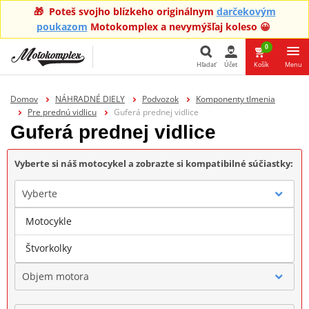
🎁 Poteš svojho blízkeho originálnym
darčekovým
poukazom
Motokomplex a nevymýšľaj koleso 😀
0
Hľadať
Účet
Košík
Menu
Hľadať
Domov
NÁHRADNÉ DIELY
Podvozok
Komponenty tlmenia
Pre prednú vidlicu
Guferá prednej vidlice
Guferá prednej vidlice
Vyberte si náš motocykel a zobrazte si kompatibilné súčiastky:
Vyberte
Motocykle
Značka
Štvorkolky
Objem motora