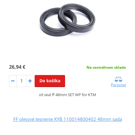
26,94 €
Na centrálnom sklade
Do košíka
Porovnať
oil seal ff 48mm SET WP for KTM
FF olejové tesnenie KYB 110014800402 48mm sada