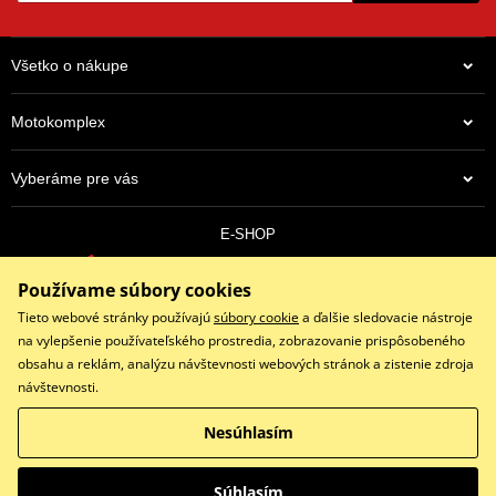
Všetko o nákupe
Motokomplex
Vyberáme pre vás
E-SHOP
0910 352 171
Používame súbory cookies
objednavky@eshopmotokomplex.sk
Po - Pia: 8:30-17:00 | Nedeľa: ZATVORENÉ
Tieto webové stránky používajú
súbory cookie
a ďalšie sledovacie nástroje
na vylepšenie používateľského prostredia, zobrazovanie prispôsobeného
obsahu a reklám, analýzu návštevnosti webových stránok a zistenie zdroja
návštevnosti.
Facebook
Instagram
Youtube
Nesúhlasím
Copyright © 2026 www.eshopmotokomplex.sk
Všetky práva vyhradené
Súhlasím