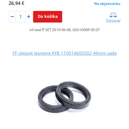
26,94 €
Na objednávku
Do košíka
Porovnať
oil seal ff SET ZX10 06-08, GSX1000R 05-07
FF olejové tesnenie KYB 110014600302 46mm sada