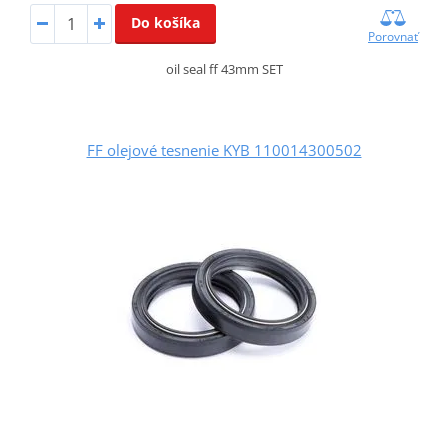
Do košíka
Porovnať
oil seal ff 43mm SET
FF olejové tesnenie KYB 110014300502