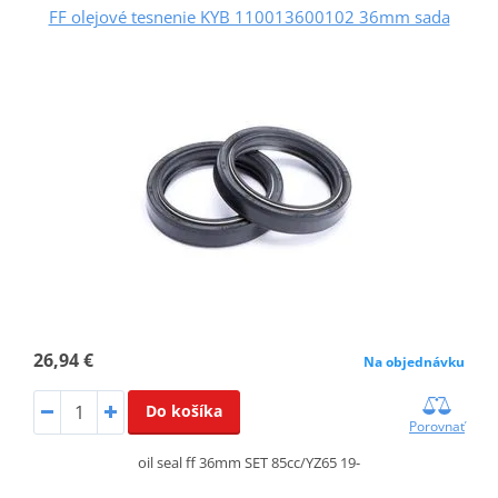
FF olejové tesnenie KYB 110013600102 36mm sada
26,94 €
Na objednávku
Do košíka
Porovnať
oil seal ff 36mm SET 85cc/YZ65 19-