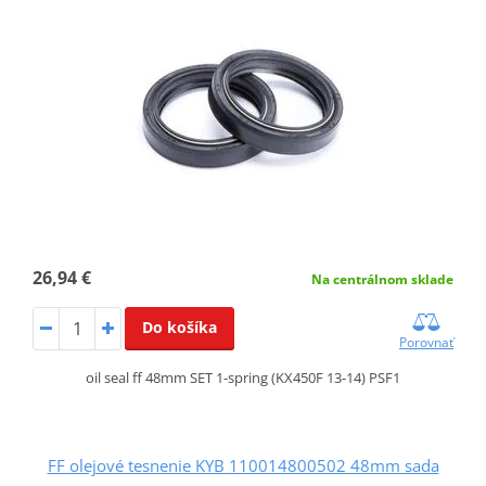
26,94 €
Na centrálnom sklade
Do košíka
Porovnať
oil seal ff 48mm SET 1-spring (KX450F 13-14) PSF1
FF olejové tesnenie KYB 110014800502 48mm sada