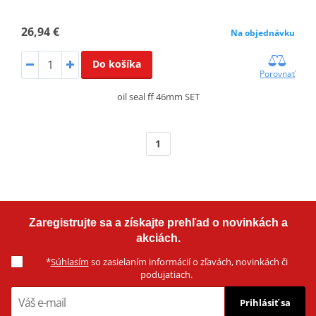
26,94 €
Na objednávku
Do košíka
Porovnať
oil seal ff 46mm SET
1
Zaregistrujte sa a získajte prehľad o novinkách a
akciách.
*
Súhlasím
so zasielaním informácií o zľavách, novinkách či
podujatiach.
Prihlásiť sa