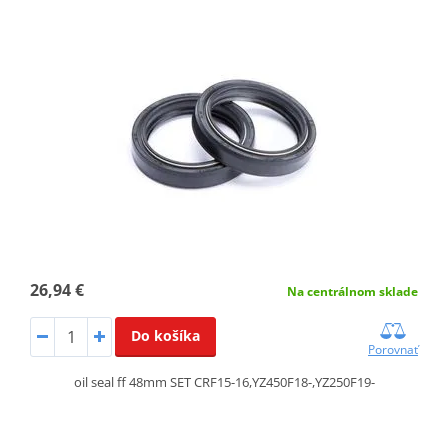
26,94 €
Na centrálnom sklade
Do košíka
Porovnať
oil seal ff 48mm SET CRF15-16,YZ450F18-,YZ250F19-