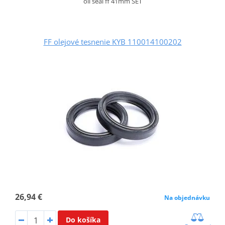
oil seal ff 41mm SET
FF olejové tesnenie KYB 110014100202
26,94 €
Na objednávku
Do košíka