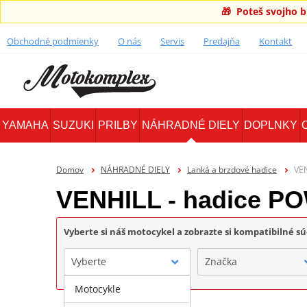
🎁 Poteš svojho 
Obchodné podmienky
O nás
Servis
Predajňa
Kontakt
YAMAHA
SUZUKI
PRILBY
NÁHRADNÉ DIELY
DOPLNKY
Domov
NÁHRADNÉ DIELY
Lanká a brzdové hadice
VE
VENHILL - hadice 
Vyberte si náš motocykel a zobrazte si kompatibilné sú
Vyberte
Značka
Motocykle