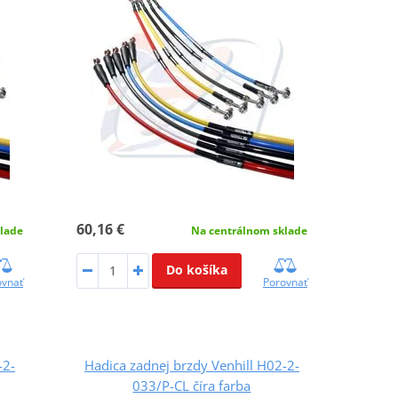
60,16 €
lade
Na centrálnom sklade
Do košíka
ovnať
Porovnať
-2-
Hadica zadnej brzdy Venhill H02-2-
033/P-CL číra farba