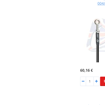
004/
60,16 €