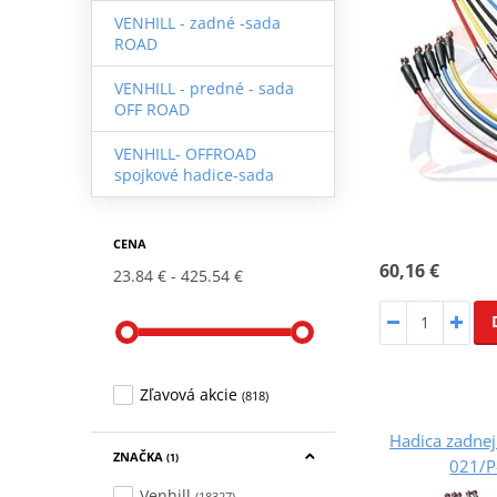
VENHILL - zadné -sada
ROAD
VENHILL - predné - sada
OFF ROAD
VENHILL- OFFROAD
spojkové hadice-sada
CENA
60,16 €
23.84 €
425.54 €
Zľavová akcie
(818)
Hadica zadnej
ZNAČKA
(1)
021/P-
Venhill
(18327)