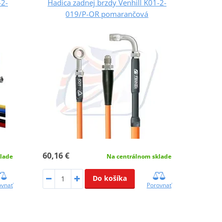
-2-
Hadica zadnej brzdy Venhill K01-2-
019/P-OR pomarančová
60,16 €
lade
Na centrálnom sklade
Do košíka
ovnať
Porovnať