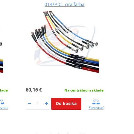
014/P-CL číra farba
60,16 €
lade
Na centrálnom sklade
Do košíka
ovnať
Porovnať