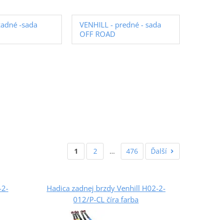
zadné -sada
VENHILL - predné - sada
OFF ROAD
1
2
…
476
Ďalší
-2-
Hadica zadnej brzdy Venhill H02-2-
012/P-CL číra farba