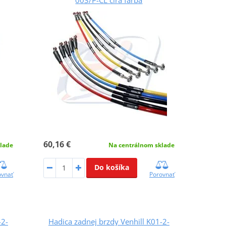
60,16 €
lade
Na centrálnom sklade
Do košíka
ovnať
Porovnať
-2-
Hadica zadnej brzdy Venhill K01-2-