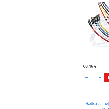
60,16 €
Hadica zadnej
038/P-