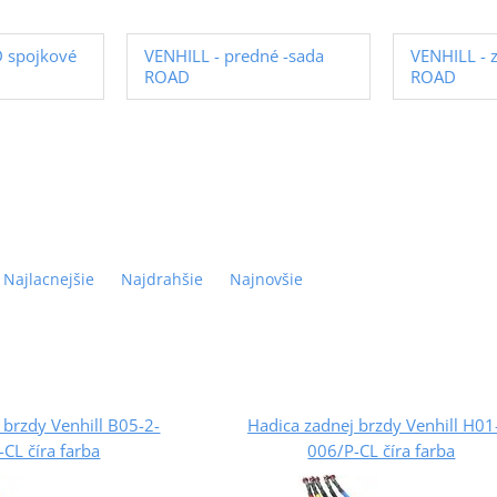
 spojkové
VENHILL - predné -sada
VENHILL - 
ROAD
ROAD
Najlacnejšie
Najdrahšie
Najnovšie
 brzdy Venhill B05-2-
Hadica zadnej brzdy Venhill H01
CL číra farba
006/P-CL číra farba