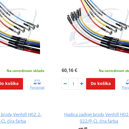
60,16 €
Na centrálnom sklade
Na centrálnom sk
Do košíka
Do košíka
Porovnať
Por
 brzdy Venhill H02-2-
Hadica zadnej brzdy Venhill H02
CL číra farba
022/P-CL číra farba