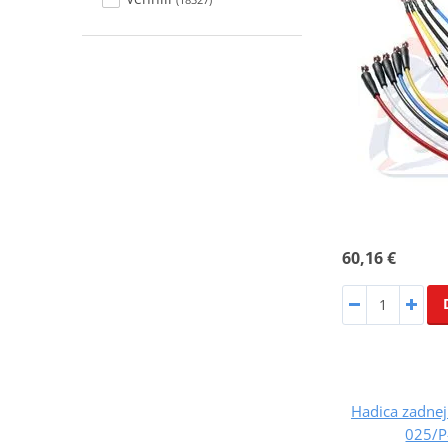
60,16 €
Hadica zadnej
025/P-