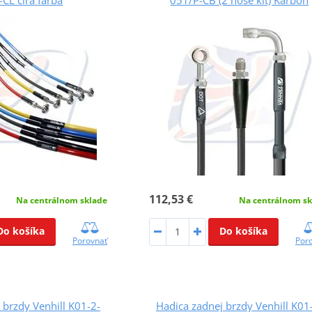
112,53 €
Na centrálnom sklade
Na centrálnom sk
Do košíka
Do košíka
Porovnať
Por
 brzdy Venhill K01-2-
Hadica zadnej brzdy Venhill K01