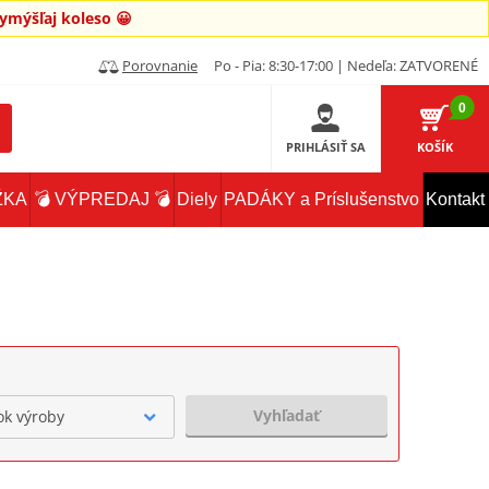
mýšľaj koleso 😀
Porovnanie
Po - Pia: 8:30-17:00 | Nedeľa: ZATVORENÉ
0
PRIHLÁSIŤ SA
KOŠÍK
ŽKA
💣 VÝPREDAJ 💣
Diely
PADÁKY a Príslušenstvo
Kontakt
Vyhľadať
ok výroby