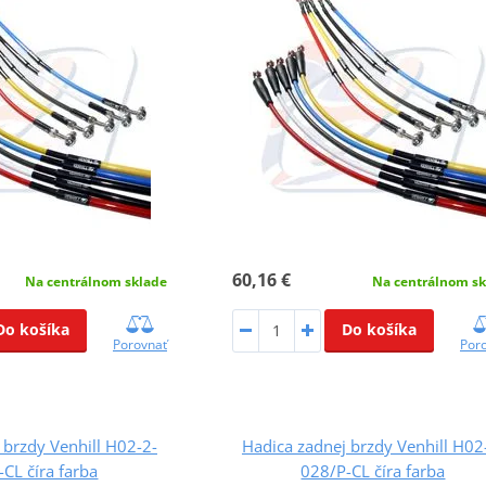
60,16 €
Na centrálnom sklade
Na centrálnom sk
Do košíka
Do košíka
Porovnať
Por
 brzdy Venhill H02-2-
Hadica zadnej brzdy Venhill H02
CL číra farba
028/P-CL číra farba