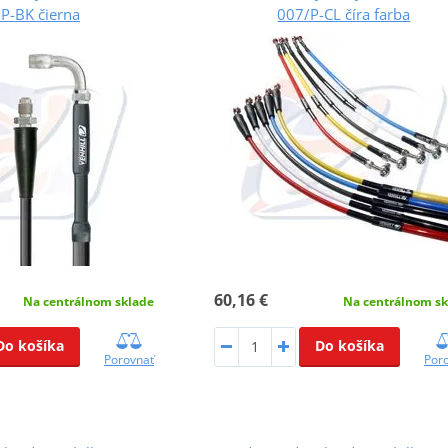
P-BK čierna
007/P-CL číra farba
60,16 €
Na centrálnom sklade
Na centrálnom sk
Do košíka
Do košíka
Porovnať
Por