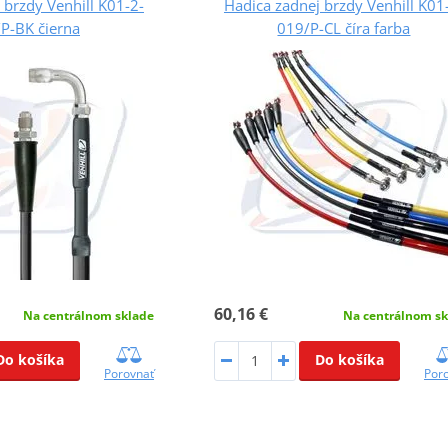
 brzdy Venhill K01-2-
Hadica zadnej brzdy Venhill K01
P-BK čierna
019/P-CL číra farba
60,16 €
Na centrálnom sklade
Na centrálnom sk
Do košíka
Do košíka
Porovnať
Por