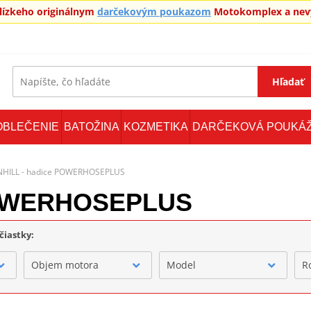
blízkeho originálnym
darčekovým poukazom
Motokomplex a nevy
Hľadať
OBLEČENIE
BATOŽINA
KOZMETIKA
DARČEKOVÁ POUKÁ
NHILL - hadice POWERHOSEPLUS
POWERHOSEPLUS
čiastky:
Objem motora
Model
R