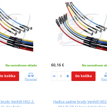
60,16 €
Na centrálnom sklade
Na centrálnom sk
Do košíka
Do košíka
Porovnať
Por
 brzdy Venhill H02-2-
Hadica zadnej brzdy Venhill H02
CL číra farba
051/P-CB (2 hose kit) Karbón