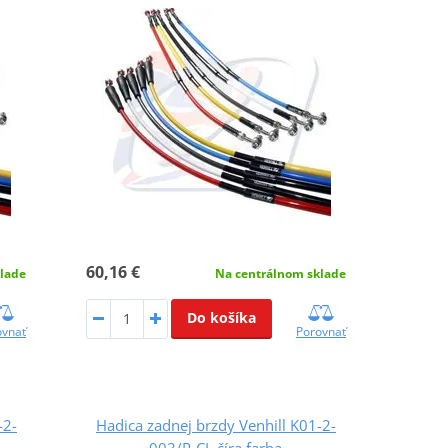
60,16 €
lade
Na centrálnom sklade
Do košíka
ovnať
Porovnať
-2-
Hadica zadnej brzdy Venhill K01-2-
003/P-CL číra farba