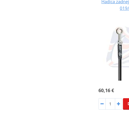
Hadica zadnej
019/
60,16 €