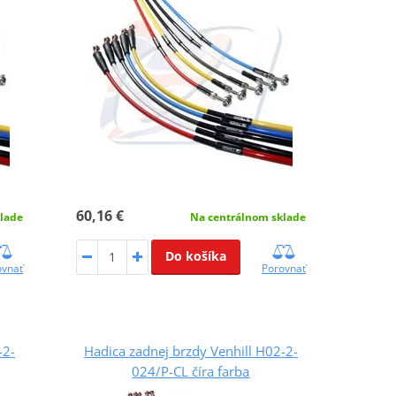
60,16 €
lade
Na centrálnom sklade
Do košíka
ovnať
Porovnať
-2-
Hadica zadnej brzdy Venhill H02-2-
024/P-CL číra farba