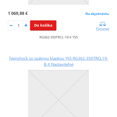
1 069,88 €
Na objednávku
Do košíka
Porovnať
RG362-350TRCL-19-X YSS
Twinshock so spätnou klapkou YSS RG362-350TRCL19-
B-X Nastaviteľné