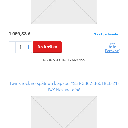
1 069,88 €
Na objednávku
Do košíka
Porovnať
RG362-360TRCL-09-X YSS
Twinshock so spätnou klapkou YSS RG362-360TRCL-21-
B-X Nastaviteľné