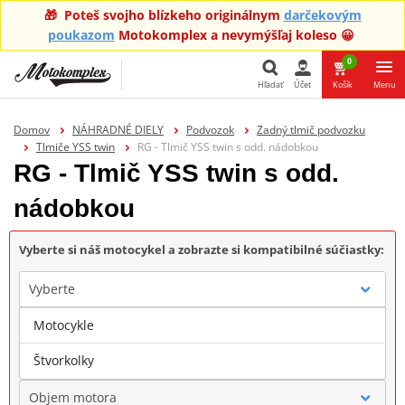
🎁 Poteš svojho blízkeho originálnym
darčekovým
poukazom
Motokomplex a nevymýšľaj koleso 😀
0
Hľadať
Účet
Košík
Menu
Hľadať
Domov
NÁHRADNÉ DIELY
Podvozok
Zadný tlmič podvozku
Tlmiče YSS twin
RG - Tlmič YSS twin s odd. nádobkou
RG - Tlmič YSS twin s odd.
nádobkou
Vyberte si náš motocykel a zobrazte si kompatibilné súčiastky:
Vyberte
Motocykle
Značka
Štvorkolky
Objem motora