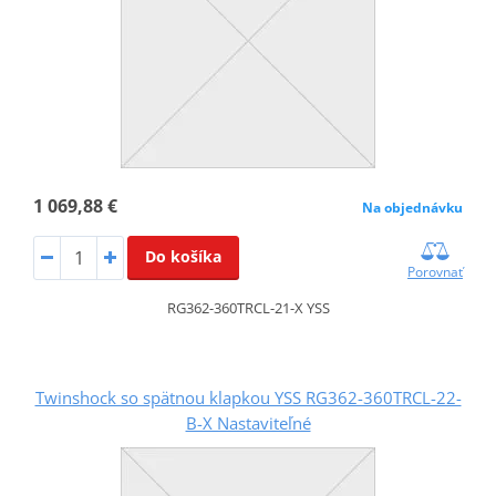
1 069,88 €
Na objednávku
Do košíka
Porovnať
RG362-360TRCL-21-X YSS
Twinshock so spätnou klapkou YSS RG362-360TRCL-22-
B-X Nastaviteľné