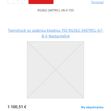
Porovnať
RG362-340TRCL-06-X YSS
Twinshock so spätnou klapkou YSS RG362-340TRCL-67-
B-X Nastaviteľné
1 100,51 €
Na objednávku