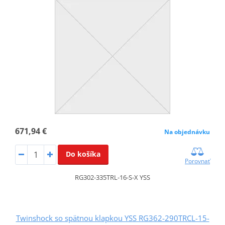
671,94 €
Na objednávku
Do košíka
Porovnať
RG302-335TRL-16-S-X YSS
Twinshock so spätnou klapkou YSS RG362-290TRCL-15-