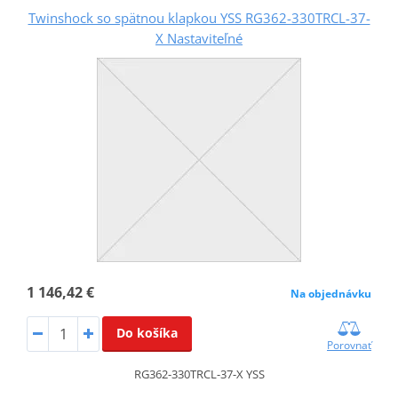
Twinshock so spätnou klapkou YSS RG362-330TRCL-37-
X Nastaviteľné
1 146,42 €
Na objednávku
Do košíka
Porovnať
RG362-330TRCL-37-X YSS