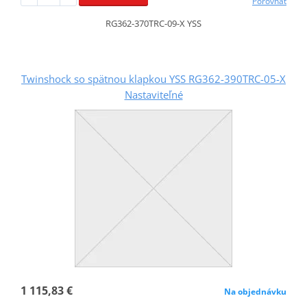
Porovnať
RG362-370TRC-09-X YSS
Twinshock so spätnou klapkou YSS RG362-390TRC-05-X
Nastaviteľné
1 115,83 €
Na objednávku