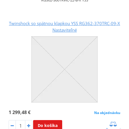
RG362-360TRWL-22-B-X YSS
Twinshock so spätnou klapkou YSS RG362-370TRC-09-X
Nastaviteľné
1 299,48 €
Na objednávku
Do košíka