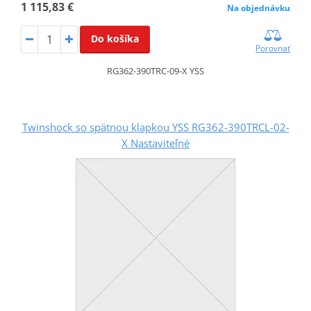
1 115,83 €
Na objednávku
Do košíka
Porovnať
RG362-390TRC-09-X YSS
Twinshock so spätnou klapkou YSS RG362-390TRCL-02-
X Nastaviteľné