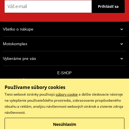
Prihlásiť sa
Všetko o nákupe
Motokomplex
Vyberáme pre vás
E-SHOP
0910 352 171
Používame súbory cookies
objednavky@eshopmotokomplex.sk
Po - Pia: 8:30-17:00 | Nedeľa: ZATVORENÉ
Tieto webové stránky používajú
súbory cookie
a ďalšie sledovacie nástroje
na vylepšenie používateľského prostredia, zobrazovanie prispôsobeného
obsahu a reklám, analýzu návštevnosti webových stránok a zistenie zdroja
návštevnosti.
Facebook
Instagram
Youtube
Nesúhlasím
Copyright © 2026 www.eshopmotokomplex.sk