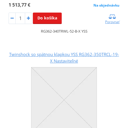
1 513,77 €
Na objednávku
Do košíka
Porovnať
RG362-340TRWL-52-B-X YSS
Twinshock so spätnou klapkou YSS RG362-350TRCL-19-
X Nastaviteľné