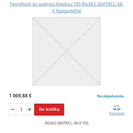
Twinshock so spätnou klapkou YSS RG362-360TRCL-38-
X Nastaviteľné
1 069,88 €
Na objednávku
Do košíka
Porovnať
RG362-360TRCL-38-X YSS