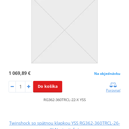
1 069,89 €
Na objednávku
Do košíka
Porovnať
RG362-360TRCL-22-X YSS
Twinshock so spätnou klapkou YSS RG362-360TRCL-26-