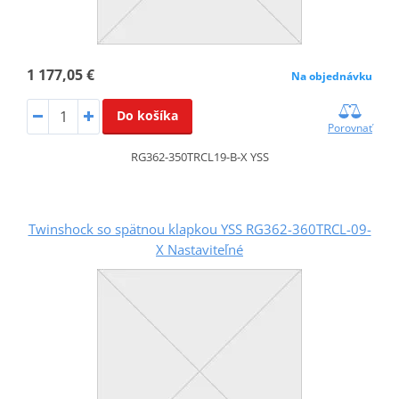
1 177,05 €
Na objednávku
Do košíka
Porovnať
RG362-350TRCL19-B-X YSS
Twinshock so spätnou klapkou YSS RG362-360TRCL-09-
X Nastaviteľné