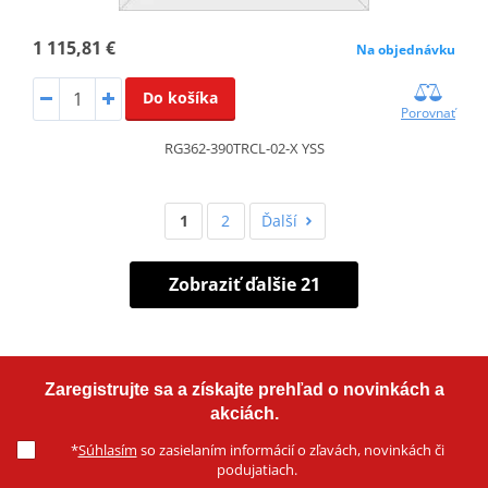
1 115,81 €
Na objednávku
Do košíka
Porovnať
RG362-390TRCL-02-X YSS
1
2
Ďalší
Zobraziť ďalšie 21
Zaregistrujte sa a získajte prehľad o novinkách a
akciách.
*
Súhlasím
so zasielaním informácií o zľavách, novinkách či
podujatiach.