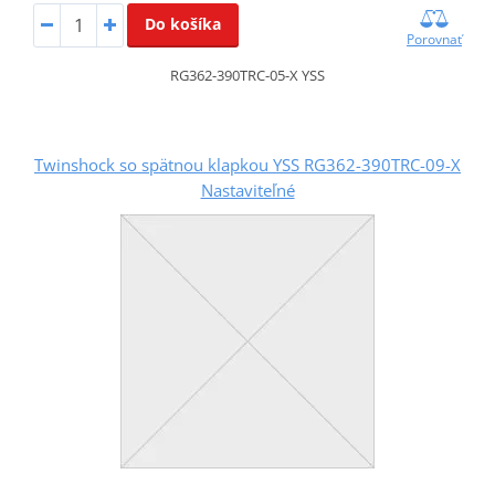
Do košíka
Porovnať
RG362-390TRC-05-X YSS
Twinshock so spätnou klapkou YSS RG362-390TRC-09-X
Nastaviteľné