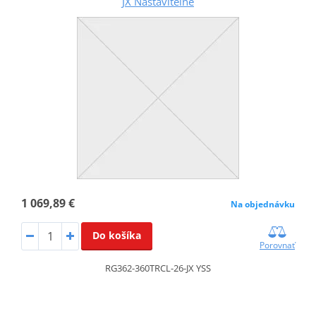
JX Nastaviteľné
1 069,89 €
Na objednávku
Do košíka
Porovnať
RG362-360TRCL-26-JX YSS