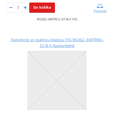
Do košíka
Porovnať
RG362-340TRCL-67-B-X YSS
Twinshock so spätnou klapkou YSS RG362-340TRWL-
52-B-X Nastaviteľné