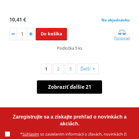
10,41 €
Na objednávku
Do košíka
Porovnať
Podložka 5 ks
1
2
3
Ďalší
Zobraziť ďalšie 21
Zaregistrujte sa a získajte prehľad o novinkách a
akciách.
*
Súhlasím
so zasielaním informácií o zľavách, novinkách či