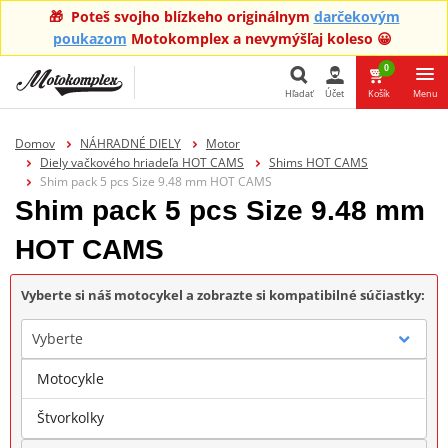
🎁 Poteš svojho blízkeho originálnym
darčekovým
poukazom
Motokomplex a nevymýšľaj koleso 😀
0
Hľadať
Účet
Košík
Menu
Hľadať
Domov
NÁHRADNÉ DIELY
Motor
Diely vačkového hriadeľa HOT CAMS
Shims HOT CAMS
Shim pack 5 pcs Size 9.48 mm HOT CAMS
Shim pack 5 pcs Size 9.48 mm
HOT CAMS
Vyberte si náš motocykel a zobrazte si kompatibilné súčiastky:
Vyberte
Motocykle
Značka
Štvorkolky