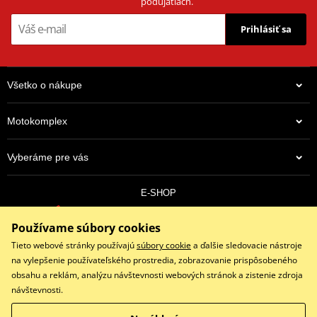
podujatiach.
Prihlásiť sa
Všetko o nákupe
Motokomplex
Vyberáme pre vás
E-SHOP
0910 352 171
Používame súbory cookies
objednavky@eshopmotokomplex.sk
Po - Pia: 8:30-17:00 | Nedeľa: ZATVORENÉ
Tieto webové stránky používajú
súbory cookie
a ďalšie sledovacie nástroje
na vylepšenie používateľského prostredia, zobrazovanie prispôsobeného
obsahu a reklám, analýzu návštevnosti webových stránok a zistenie zdroja
návštevnosti.
Facebook
Instagram
Youtube