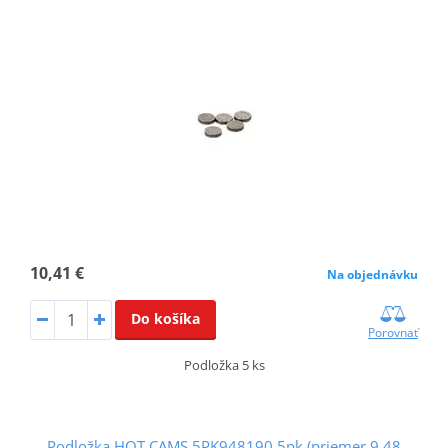
10,41 €
Na objednávku
Do košíka
Porovnať
Podložka 5 ks
Podložka HOT CAMS 5PK948190 5pk (priemer 9,48