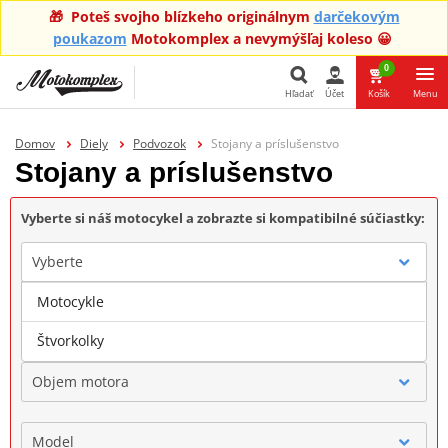
🎁 Poteš svojho blízkeho originálnym
darčekovým
poukazom
Motokomplex a nevymýšľaj koleso 😀
0
Hľadať
Účet
Košík
Menu
Hľadať
Domov
Diely
Podvozok
Stojany a príslušenstvo
Stojany a príslušenstvo
Vyberte si náš motocykel a zobrazte si kompatibilné súčiastky:
Vyberte
Motocykle
Značka
Štvorkolky
Objem motora
Model