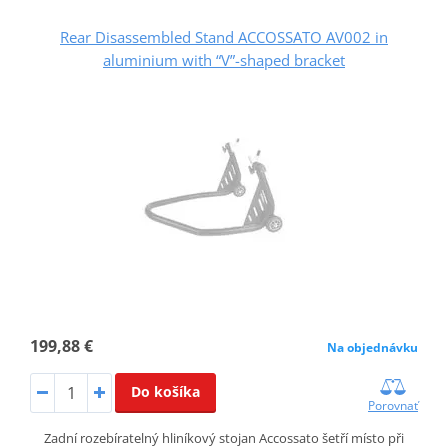
Rear Disassembled Stand ACCOSSATO AV002 in
aluminium with “V”-shaped bracket
199,88 €
Na objednávku
Do košíka
Porovnať
Zadní rozebíratelný hliníkový stojan Accossato šetří místo při