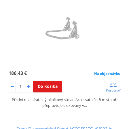
186,43 €
Na objednávku
Do košíka
Porovnať
Přední rozebíratelný hliníkový stojan Accossato šetří místo při
přepravě. Je eloxovaný v…
Front Disassembled Stand ACCOSSATO AV003 in