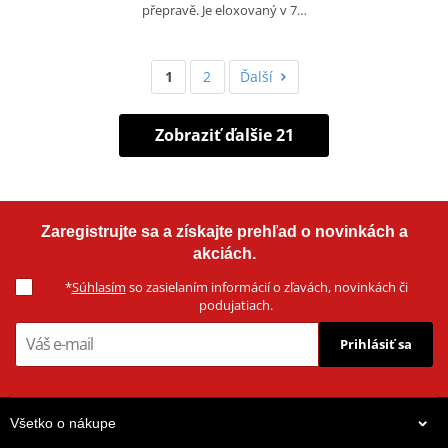
přepravě. Je eloxovaný v 7…
1
2
Ďalší
Zobraziť ďalšie 21
Zaregistrujte sa a získajte prehľad o novinkách a
akciách.
*
Súhlasím
so zasielaním informácií o zľavách, novinkách či
podujatiach.
Prihlásiť sa
Všetko o nákupe