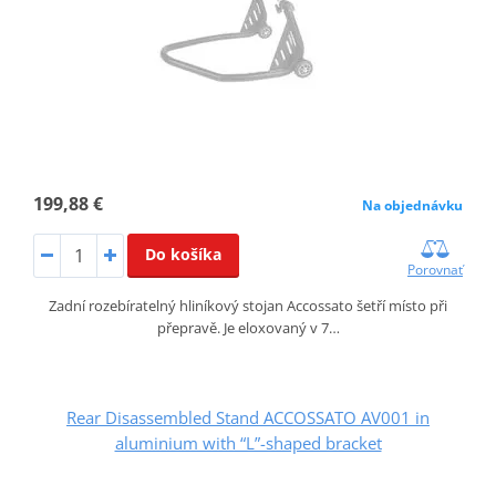
199,88 €
Na objednávku
Do košíka
Porovnať
Zadní rozebíratelný hliníkový stojan Accossato šetří místo při
přepravě. Je eloxovaný v 7…
Rear Disassembled Stand ACCOSSATO AV001 in
aluminium with “L”-shaped bracket