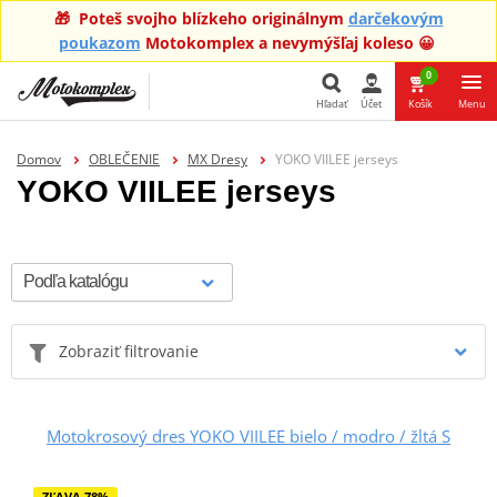
🎁 Poteš svojho blízkeho originálnym
darčekovým
poukazom
Motokomplex a nevymýšľaj koleso 😀
0
Hľadať
Účet
Košík
Menu
Hľadať
Domov
OBLEČENIE
MX Dresy
YOKO VIILEE jerseys
YOKO VIILEE jerseys
Zobraziť filtrovanie
Motokrosový dres YOKO VIILEE bielo / modro / žltá S
ZĽAVA 78%