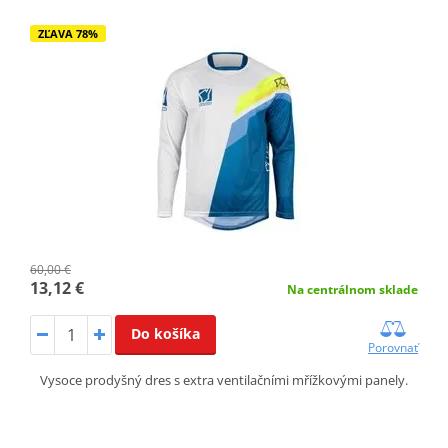
ZĽAVA 78%
60,00 €
13,12 €
Na centrálnom sklade
Do košíka
Porovnať
Vysoce prodyšný dres s extra ventilačními mřížkovými panely.