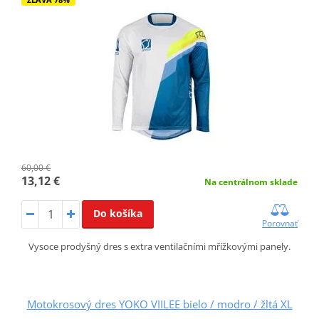
60,00 €
13,12 €
Na centrálnom sklade
Do košíka
Porovnať
Vysoce prodyšný dres s extra ventilačními mřížkovými panely.
Motokrosový dres YOKO VIILEE bielo / modro / žltá XL