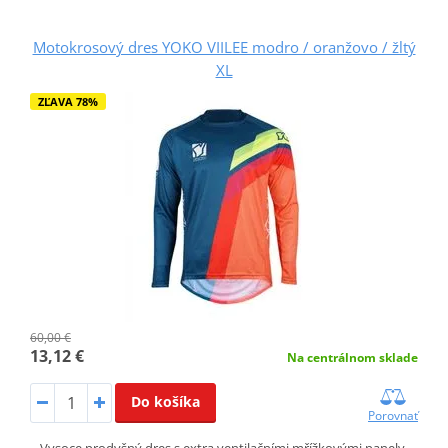
Motokrosový dres YOKO VIILEE modro / oranžovo / žltý
XL
ZĽAVA 78%
60,00 €
13,12 €
Na centrálnom sklade
Do košíka
Porovnať
Vysoce prodyšný dres s extra ventilačními mřížkovými panely.