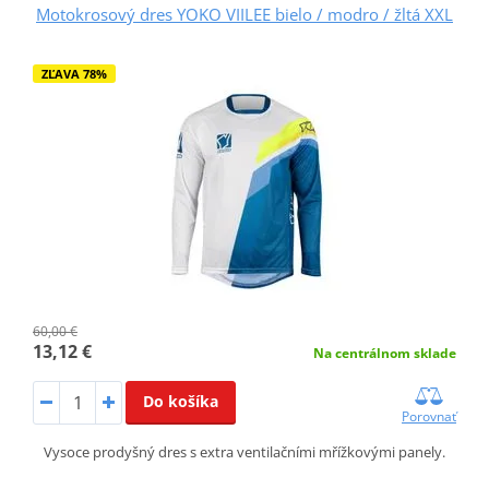
Motokrosový dres YOKO VIILEE bielo / modro / žltá XXL
ZĽAVA 78%
60,00 €
13,12 €
Na centrálnom sklade
Do košíka
Porovnať
Vysoce prodyšný dres s extra ventilačními mřížkovými panely.