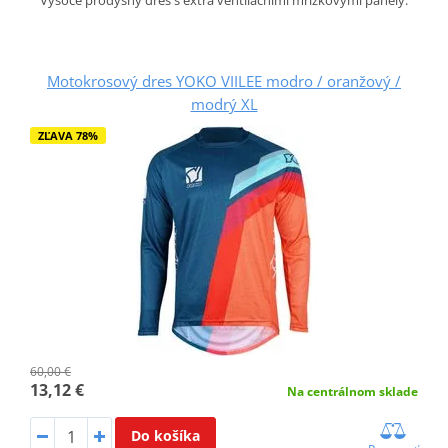
Motokrosový dres YOKO VIILEE modro / oranžový /
modrý XL
ZĽAVA 78%
60,00 €
13,12 €
Na centrálnom sklade
Do košíka