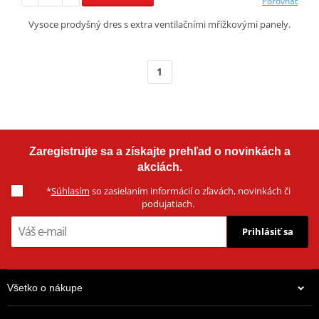
Porovnať
Vysoce prodyšný dres s extra ventilačními mřížkovými panely.
1
Zaregistrujte sa a získajte prehľad o novinkách a
akciách.
*
Súhlasím
so zasielaním informácií o zľavách, novinkách či
podujatiach.
Prihlásiť sa
Všetko o nákupe