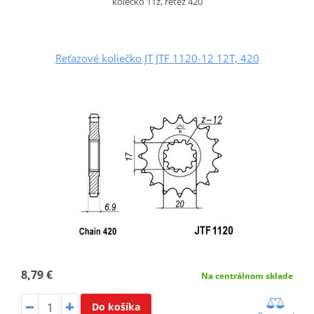
kolečko 11z, řetěz 420
Reťazové koliečko JT JTF 1120-12 12T, 420
8,79 €
Na centrálnom sklade
Do košíka