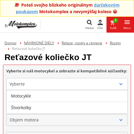
🎁 Poteš svojho blízkeho originálnym
darčekovým
poukazom
Motokomplex a nevymýšľaj koleso 😀
0
Hľadať
Účet
Košík
Menu
Hľadať
Domov
NÁHRADNÉ DIELY
Reťaze, rozety a remene
Rozety
Reťazové koliečko JT
Reťazové koliečko JT
Vyberte si náš motocykel a zobrazte si kompatibilné súčiastky:
Vyberte
Motocykle
Značka
Štvorkolky
Objem motora