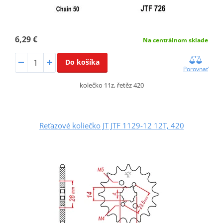
6,29 €
Na centrálnom sklade
Do košíka
Porovnať
kolečko 11z, řetěz 420
Reťazové koliečko JT JTF 1129-12 12T, 420