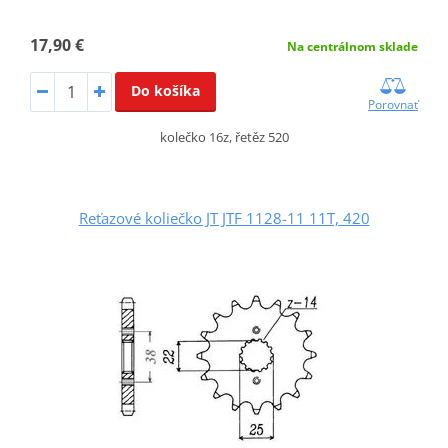
17,90 €
Na centrálnom sklade
Do košíka
Porovnať
kolečko 16z, řetěz 520
Reťazové koliečko JT JTF 1128-11 11T, 420