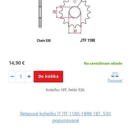
14,90 €
Na centrálnom sklade
Do košíka
Porovnať
Kolečko 18T, řetěz 530.
Reťazové koliečko JT JTF 1180-18RB 18T, 530
pogumované