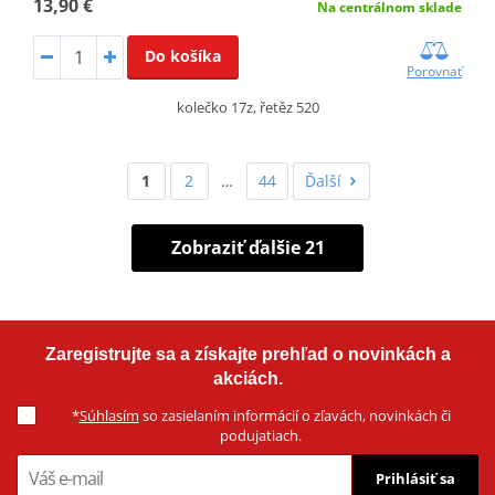
13,90 €
Na centrálnom sklade
Do košíka
Porovnať
kolečko 17z, řetěz 520
1
2
…
44
Ďalší
Zobraziť ďalšie 21
Zaregistrujte sa a získajte prehľad o novinkách a
akciách.
*
Súhlasím
so zasielaním informácií o zľavách, novinkách či
podujatiach.
Prihlásiť sa