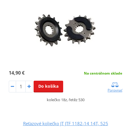
14,90 €
Na centrálnom sklade
Do košíka
Porovnať
kolečko 18z, řetěz 530
Reťazové koliečko JT JTF 1182-14 14T, 525