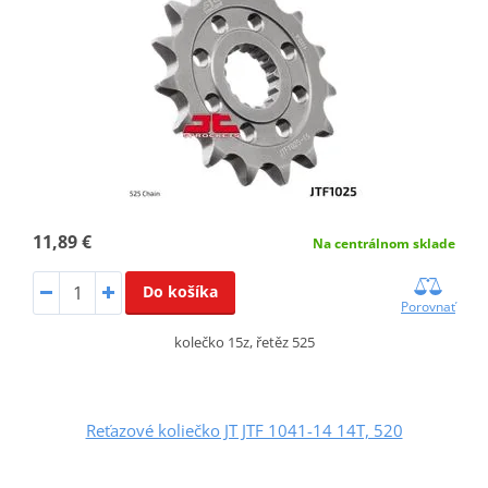
11,89 €
Na centrálnom sklade
Do košíka
Porovnať
kolečko 15z, řetěz 525
Reťazové koliečko JT JTF 1041-14 14T, 520