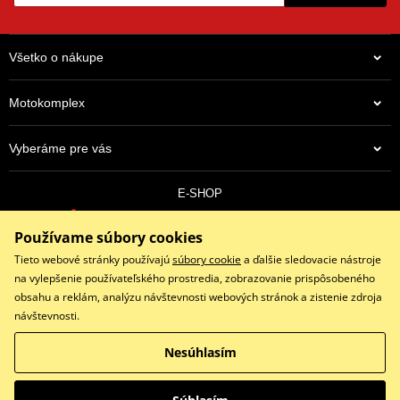
Všetko o nákupe
Motokomplex
Vyberáme pre vás
E-SHOP
0910 352 171
Používame súbory cookies
objednavky@eshopmotokomplex.sk
Po - Pia: 8:30-17:00 | Nedeľa: ZATVORENÉ
Tieto webové stránky používajú
súbory cookie
a ďalšie sledovacie nástroje
na vylepšenie používateľského prostredia, zobrazovanie prispôsobeného
obsahu a reklám, analýzu návštevnosti webových stránok a zistenie zdroja
návštevnosti.
Facebook
Instagram
Youtube
Nesúhlasím
Copyright © 2026 www.eshopmotokomplex.sk
Všetky práva vyhradené