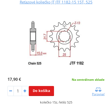
Reťazové koliečko JT JTF 1182-15 15T, 525
17,90 €
Na centrálnom sklade
Do košíka
Porovnať
kolečko 15z, řetěz 525