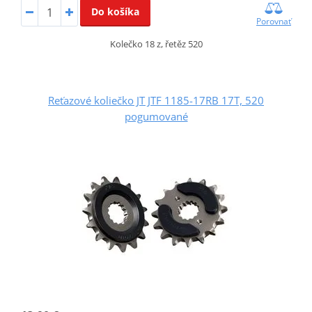
Do košíka
Porovnať
Kolečko 18 z, řetěz 520
Reťazové koliečko JT JTF 1185-17RB 17T, 520
pogumované