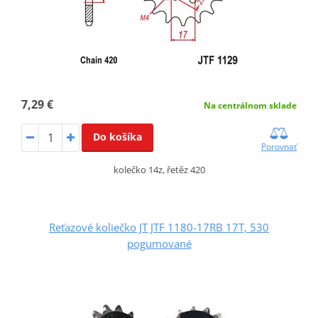
7,29 €
Na centrálnom sklade
Do košíka
Porovnať
kolečko 14z, řetěz 420
Reťazové koliečko JT JTF 1180-17RB 17T, 530
pogumované