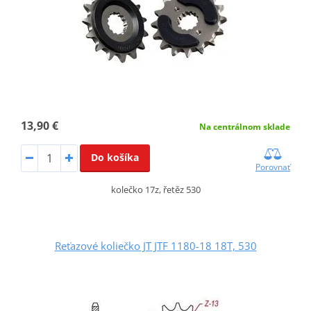
13,90 €
Na centrálnom sklade
Do košíka
Porovnať
kolečko 17z, řetěz 530
Reťazové koliečko JT JTF 1180-18 18T, 530