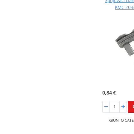
Spojovací člá
KMC 203
0,84 €
GIUNTO CATE