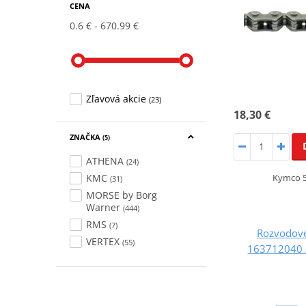
CENA
0.6 €
670.99 €
Zľavová akcie
(23)
18,30 €
ZNAČKA
(5)
ATHENA
(24)
KMC
Kymco 5
(31)
MORSE by Borg
Warner
(444)
RMS
(7)
Rozvodové
VERTEX
(55)
163712040 