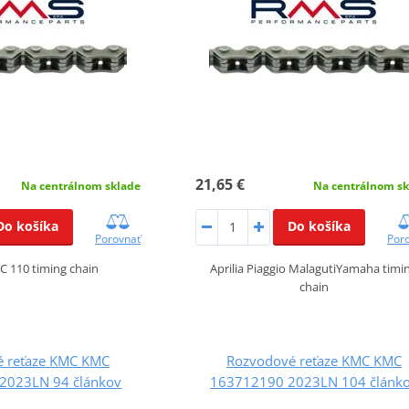
21,65 €
Na centrálnom sklade
Na centrálnom sk
Do košíka
Do košíka
Porovnať
Por
 110 timing chain
Aprilia Piaggio MalagutiYamaha timi
chain
 reťaze KMC KMC
Rozvodové reťaze KMC KMC
2023LN 94 článkov
163712190 2023LN 104 článk