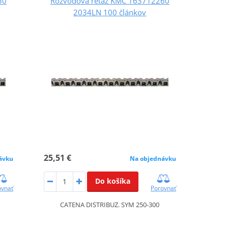
50
Rozvodová reťaz KMC 163712260
2034LN 100 článkov
25,51 €
ávku
Na objednávku
Do košíka
ovnať
Porovnať
CATENA DISTRIBUZ. SYM 250-300