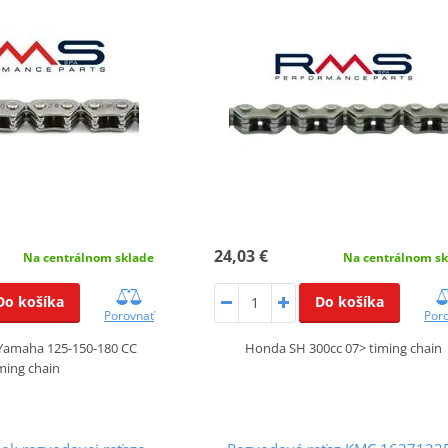
24,03 €
Na centrálnom sklade
Na centrálnom sk
Do košíka
Do košíka
Porovnať
Por
Yamaha 125-150-180 CC
Honda SH 300cc 07> timing chain
ming chain