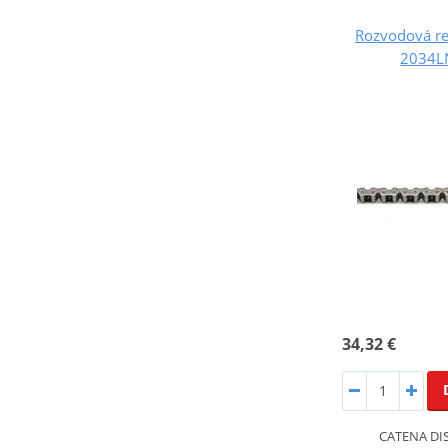
Rozvodová r
2034L
34,32 €
CATENA DIS