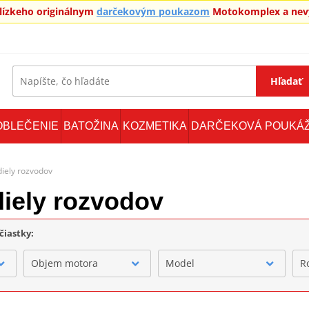
blízkeho originálnym
darčekovým poukazom
Motokomplex a nevy
Hľadať
OBLEČENIE
BATOŽINA
KOZMETIKA
DARČEKOVÁ POUKÁ
diely rozvodov
iely rozvodov
čiastky:
Objem motora
Model
R