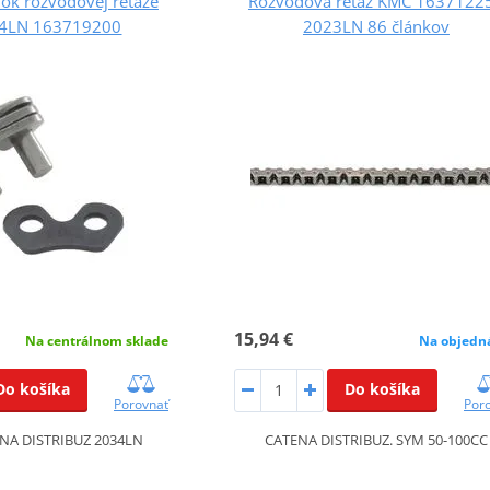
nok rozvodovej reťaze
Rozvodová reťaz KMC 1637122
4LN 163719200
2023LN 86 článkov
15,94 €
Na centrálnom sklade
Na objedn
Do košíka
Do košíka
Porovnať
Por
NA DISTRIBUZ 2034LN
CATENA DISTRIBUZ. SYM 50-100CC