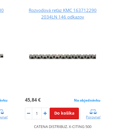
80
Rozvodová reťaz KMC 163712290
2034LN 146 odkazov
45,84 €
ávku
Na objednávku
Do košíka
ovnať
Porovnať
CATENA DISTRIBUZ. X-CITING 500