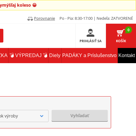
mýšľaj koleso 😀
Porovnanie
Po - Pia: 8:30-17:00 | Nedeľa: ZATVORENÉ
0
PRIHLÁSIŤ SA
KOŠÍK
ŽKA
💣 VÝPREDAJ 💣
Diely
PADÁKY a Príslušenstvo
Kontakt
Vyhľadať
ok výroby