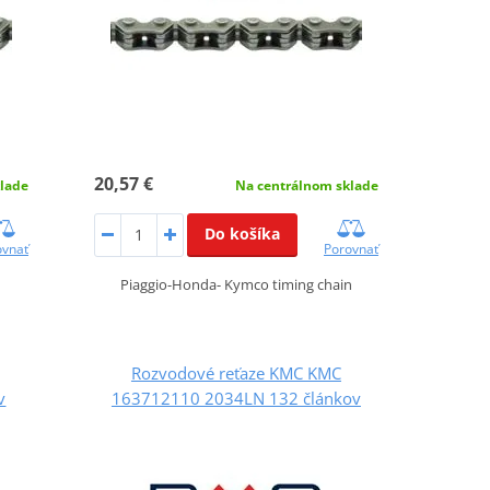
20,57 €
lade
Na centrálnom sklade
Do košíka
ovnať
Porovnať
Piaggio-Honda- Kymco timing chain
Rozvodové reťaze KMC KMC
v
163712110 2034LN 132 článkov