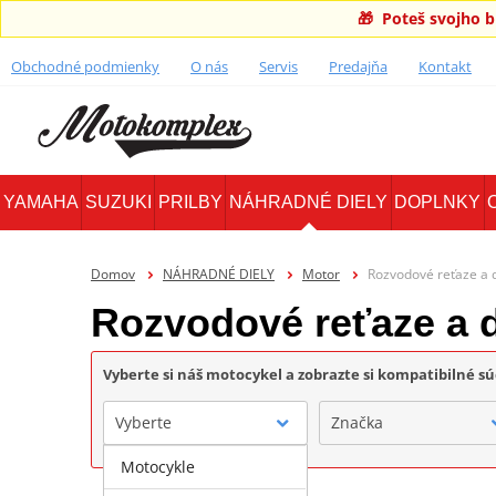
🎁 Poteš svojho 
Obchodné podmienky
O nás
Servis
Predajňa
Kontakt
YAMAHA
SUZUKI
PRILBY
NÁHRADNÉ DIELY
DOPLNKY
Domov
NÁHRADNÉ DIELY
Motor
Rozvodové reťaze a 
Rozvodové reťaze a d
Vyberte si náš motocykel a zobrazte si kompatibilné sú
Vyberte
Značka
Motocykle