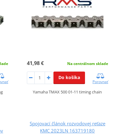
41,98 €
lade
Na centrálnom sklade
Do košíka
ovnať
Porovnať
ng
Yamaha TMAX 500 01-11 timing chain
Spojovací článok rozvodovej reťaze
ov
KMC 2023LN 163719180