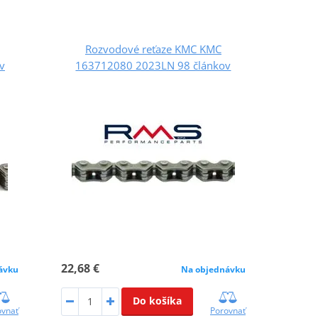
Rozvodové reťaze KMC KMC
v
163712080 2023LN 98 článkov
22,68 €
ávku
Na objednávku
Do košíka
ovnať
Porovnať