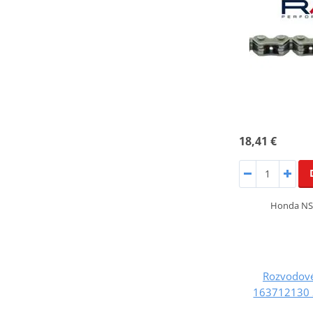
18,41 €
Honda NSC
Rozvodové
163712130 