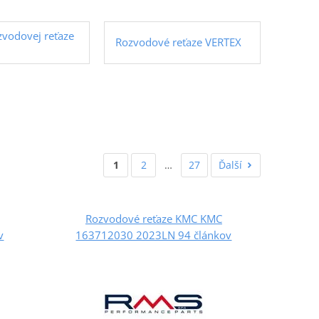
zvodovej reťaze
Rozvodové reťaze VERTEX
1
2
…
27
Ďalší
Rozvodové reťaze KMC KMC
v
163712030 2023LN 94 článkov