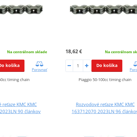
18,62 €
Na centrálnom sklade
Na centrálnom sk
Do košíka
Do košíka
Porovnať
Por
0cc timing chain
Piaggio 50-100cc timing chain
 reťaze KMC KMC
Rozvodové reťaze KMC KMC
2023LN 90 článkov
163712070 2023LN 96 článko