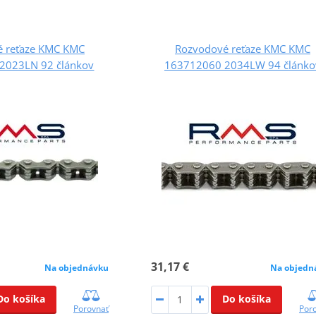
 reťaze KMC KMC
Rozvodové reťaze KMC KMC
2023LN 92 článkov
163712060 2034LW 94 článko
31,17 €
Na objednávku
Na objedn
Do košíka
Do košíka
Porovnať
Por