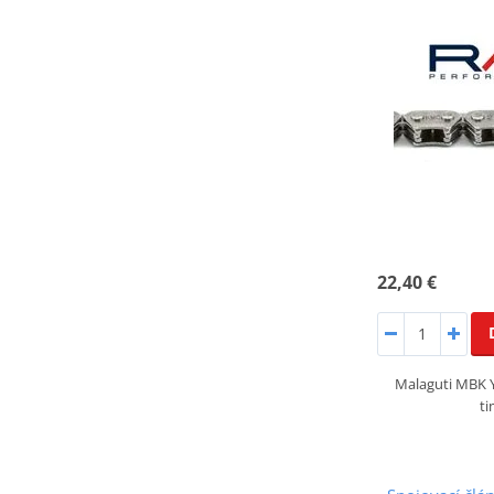
22,40 €
Malaguti MBK 
ti