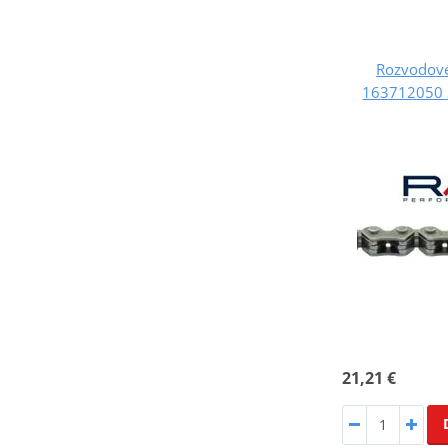
Rozvodové
163712050 
21,21 €