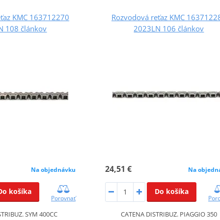
eťaz KMC 163712270
Rozvodová reťaz KMC 1637122
N 108 článkov
2023LN 106 článkov
24,51 €
Na objednávku
Na objedn
Do košíka
Do košíka
Porovnať
Por
TRIBUZ. SYM 400CC
CATENA DISTRIBUZ. PIAGGIO 350