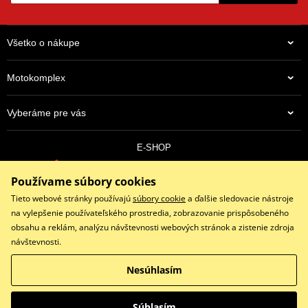
Všetko o nákupe
Motokomplex
Vyberáme pre vás
E-SHOP
0910 352 171
Používame súbory cookies
objednavky@eshopmotokomplex.sk
Po - Pia: 8:30-17:00 | Nedeľa: ZATVORENÉ
Tieto webové stránky používajú
súbory cookie
a ďalšie sledovacie nástroje
na vylepšenie používateľského prostredia, zobrazovanie prispôsobeného
obsahu a reklám, analýzu návštevnosti webových stránok a zistenie zdroja
návštevnosti.
Facebook
Instagram
Youtube
Nesúhlasím
Copyright © 2026 www.eshopmotokomplex.sk
Všetky práva vyhradené
Súhlasím