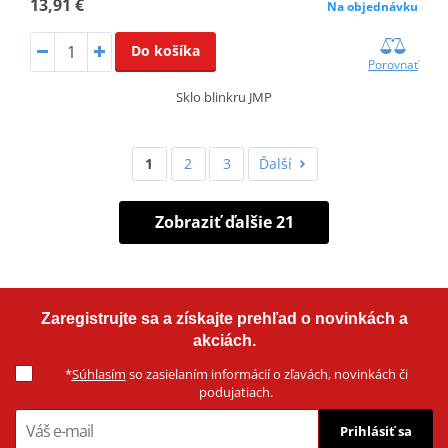
13,91 €
Na objednávku
Do košíka
Porovnať
Sklo blinkru JMP
1
2
3
Ďalší
Zobraziť ďalšie 21
Zaregistrujte sa a získajte prehľad o novinkách a
akciách.
*
Súhlasím
so zasielaním informácií o zľavách, novinkách či
podujatiach.
Prihlásiť sa