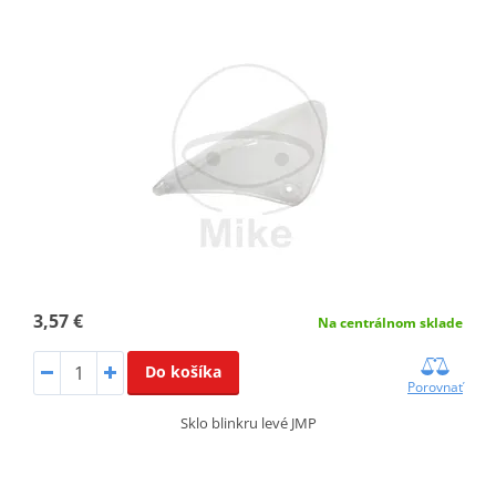
3,57 €
Na centrálnom sklade
Do košíka
Porovnať
Sklo blinkru levé JMP