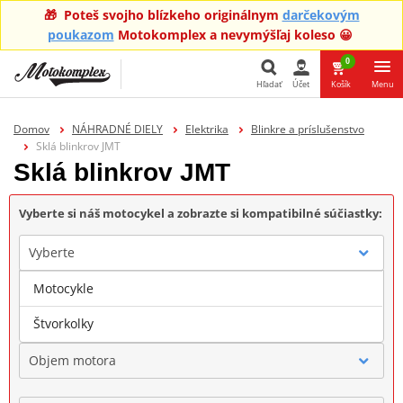
🎁 Poteš svojho blízkeho originálnym
darčekovým
poukazom
Motokomplex a nevymýšľaj koleso 😀
0
Hľadať
Účet
Košík
Menu
Hľadať
Domov
NÁHRADNÉ DIELY
Elektrika
Blinkre a príslušenstvo
Sklá blinkrov JMT
Sklá blinkrov JMT
Vyberte si náš motocykel a zobrazte si kompatibilné súčiastky:
Vyberte
Motocykle
Značka
Štvorkolky
Objem motora