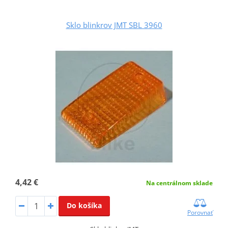
Sklo blinkrov JMT SBL 3960
4,42 €
Na centrálnom sklade
Do košíka
Porovnať