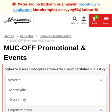
🎁 Poteš svojho blízkeho originálnym
darčekovým
poukazom
Motokomplex a nevymýšľaj koleso 😀
0
Hľadať
Účet
Košík
Menu
Hľadať
Domov
DOPLNKY
Padáky a príslušenstvo
MUC-OFF Promotional & Events
MUC-OFF Promotional &
Events
Vyberte si náš motocykel a zobrazte si kompatibilné súčiastky:
Vyberte
Motocykle
Značka
Štvorkolky
Objem motora