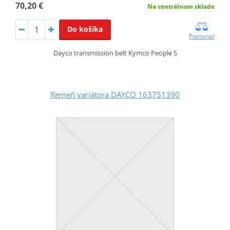
70,20 €
Na centrálnom sklade
Do košíka
Porovnať
Dayco transmission belt Kymco People S
Remeň variátora DAYCO 163751390