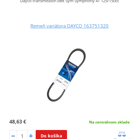
Dayco transmission belt Sym Symphony 4T 125/150cc
Remeň variátora DAYCO 163751320
48,63 €
Na centrálnom sklade
Do košíka