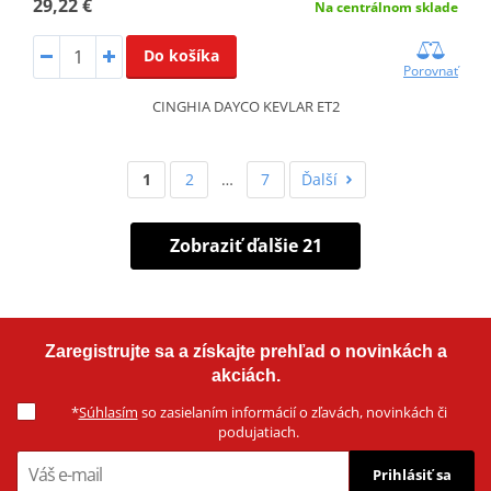
29,22 €
Na centrálnom sklade
Do košíka
Porovnať
CINGHIA DAYCO KEVLAR ET2
1
2
…
7
Ďalší
Zobraziť ďalšie 21
Zaregistrujte sa a získajte prehľad o novinkách a
akciách.
*
Súhlasím
so zasielaním informácií o zľavách, novinkách či
podujatiach.
Prihlásiť sa