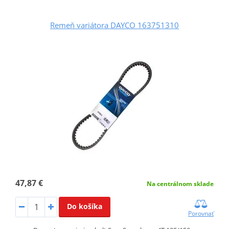
Remeň variátora DAYCO 163751310
47,87 €
Na centrálnom sklade
Do košíka
Porovnať