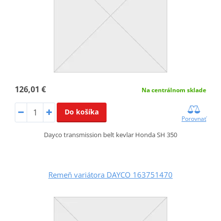
126,01 €
Na centrálnom sklade
Do košíka
Porovnať
Dayco transmission belt kevlar Honda SH 350
Remeň variátora DAYCO 163751470