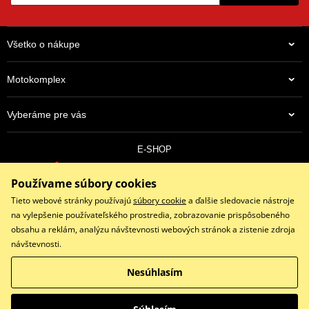
Všetko o nákupe
Motokomplex
Vyberáme pre vás
E-SHOP
0910 352 171
Používame súbory cookies
objednavky@eshopmotokomplex.sk
Po - Pia: 8:30-17:00 | Nedeľa: ZATVORENÉ
Tieto webové stránky používajú
súbory cookie
a ďalšie sledovacie nástroje
na vylepšenie používateľského prostredia, zobrazovanie prispôsobeného
obsahu a reklám, analýzu návštevnosti webových stránok a zistenie zdroja
návštevnosti.
Facebook
Instagram
Youtube
Nesúhlasím
Copyright © 2026 www.eshopmotokomplex.sk
Všetky práva vyhradené