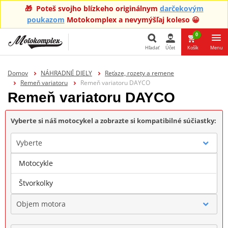
🎁 Poteš svojho blízkeho originálnym
darčekovým
poukazom
Motokomplex a nevymýšľaj koleso 😀
0
Hľadať
Účet
Košík
Menu
Hľadať
Domov
NÁHRADNÉ DIELY
Reťaze, rozety a remene
Remeň variatoru
Remeň variatoru DAYCO
Remeň variatoru DAYCO
Vyberte si náš motocykel a zobrazte si kompatibilné súčiastky:
Vyberte
Motocykle
Značka
Štvorkolky
Objem motora