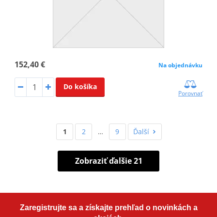
152,40 €
Na objednávku
Do košíka
Porovnať
1
2
…
9
Ďalší
Zobraziť ďalšie 21
Zaregistrujte sa a získajte prehľad o novinkách a