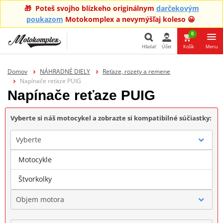
🎁 Poteš svojho blízkeho originálnym
darčekovým
poukazom
Motokomplex a nevymýšľaj koleso 😀
0
Hľadať
Účet
Košík
Menu
Hľadať
Domov
NÁHRADNÉ DIELY
Reťaze, rozety a remene
Napínače reťaze PUIG
Napínače reťaze PUIG
Vyberte si náš motocykel a zobrazte si kompatibilné súčiastky:
Vyberte
Motocykle
Značka
Štvorkolky
Objem motora