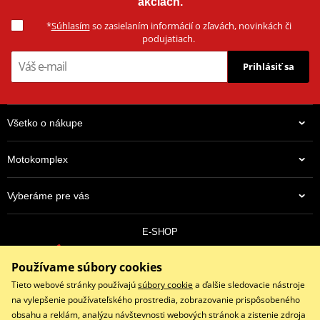
akciách.
*
Súhlasím
so zasielaním informácií o zľavách, novinkách či
podujatiach.
Prihlásiť sa
Všetko o nákupe
Motokomplex
Vyberáme pre vás
E-SHOP
0910 352 171
Používame súbory cookies
objednavky@eshopmotokomplex.sk
Po - Pia: 8:30-17:00 | Nedeľa: ZATVORENÉ
Tieto webové stránky používajú
súbory cookie
a ďalšie sledovacie nástroje
na vylepšenie používateľského prostredia, zobrazovanie prispôsobeného
obsahu a reklám, analýzu návštevnosti webových stránok a zistenie zdroja