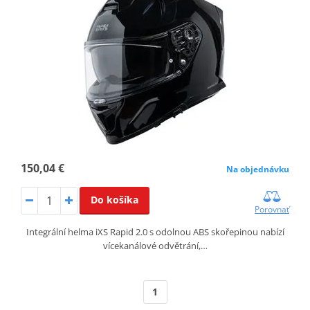
150,04 €
Na objednávku
Do košíka
Porovnať
Integrální helma iXS Rapid 2.0 s odolnou ABS skořepinou nabízí
vícekanálové odvětrání,…
1