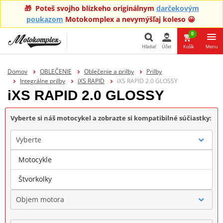
🎁 Poteš svojho blízkeho originálnym
darčekovým
poukazom
Motokomplex a nevymýšľaj koleso 😀
0
Hľadať
Účet
Košík
Menu
Hľadať
Domov
OBLEČENIE
Oblečenie a prilby
Prilby
Integrálne prilby
iXS RAPID
iXS RAPID 2.0 GLOSSY
iXS RAPID 2.0 GLOSSY
Vyberte si náš motocykel a zobrazte si kompatibilné súčiastky:
Vyberte
Motocykle
Značka
Štvorkolky
Objem motora