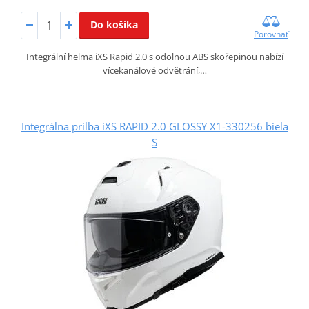
Do košíka
Porovnať
Integrální helma iXS Rapid 2.0 s odolnou ABS skořepinou nabízí
vícekanálové odvětrání,…
Integrálna prilba iXS RAPID 2.0 GLOSSY X1-330256 biela
S