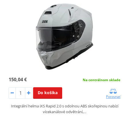
150,04 €
Na centrálnom sklade
Do košíka
Porovnať
Integrální helma iXS Rapid 2.0 s odolnou ABS skořepinou nabízí
vícekanálové odvětrání,…