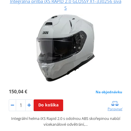
Integrálna prilba iXS RAPID 2.0 GLOSSY X1-330256 sivá
S
150,04 €
Na objednávku
Do košíka
Porovnať
Integrální helma iXS Rapid 2.0 s odolnou ABS skořepinou nabízí
vícekanálové odvětrání,…