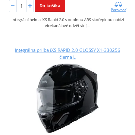
Do košíka
Porovnať
Integrální helma iXS Rapid 2.0 s odolnou ABS skořepinou nabízí
vícekanálové odvětrání,…
Integrálna prilba iXS RAPID 2.0 GLOSSY X1-330256
čierna L