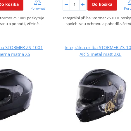
Do košíka
Do košíka
Porovnať
Por
 Stormer ZS 1001 poskytuje
Integrální přilba Stormer ZS 1001 posky
ranu a pohodlí, včetně…
spolehlivou ochranu a pohodlí, včet
ilba STORMER ZS-1001
Integrálna prilba STORMER ZS-1
ierna matná XS
ARTS metal matt 2XL