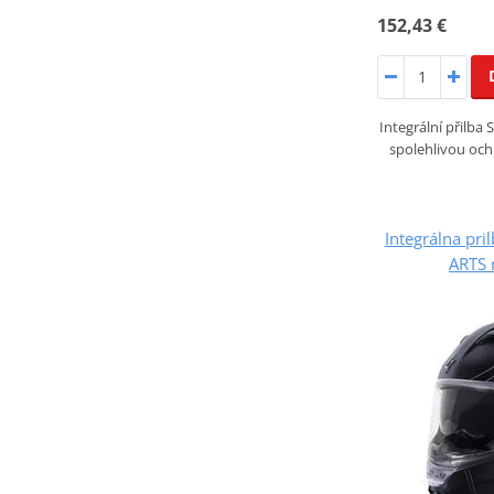
152,43 €
Integrální přilba
spolehlivou och
Integrálna pr
ARTS 