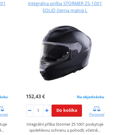
001
Integrálna prilba STORMER ZS-1001
SOLID čierna matná L
152,43 €
ávku
Na objednávku
Do košíka
ovnať
Porovnať
tuje
Integrální přilba Stormer ZS 1001 poskytuje
ně…
spolehlivou ochranu a pohodlí, včetně…