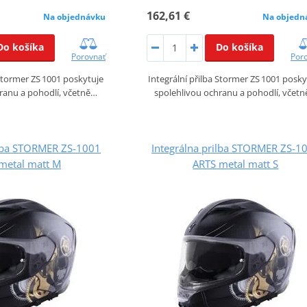
162,61 €
Na objednávku
Na objedn
Do košíka
Do košíka
Porovnať
Por
 Stormer ZS 1001 poskytuje
Integrální přilba Stormer ZS 1001 posky
ranu a pohodlí, včetně…
spolehlivou ochranu a pohodlí, včet
ilba STORMER ZS-1001
Integrálna prilba STORMER ZS-1
metal matt M
ARTS metal matt S