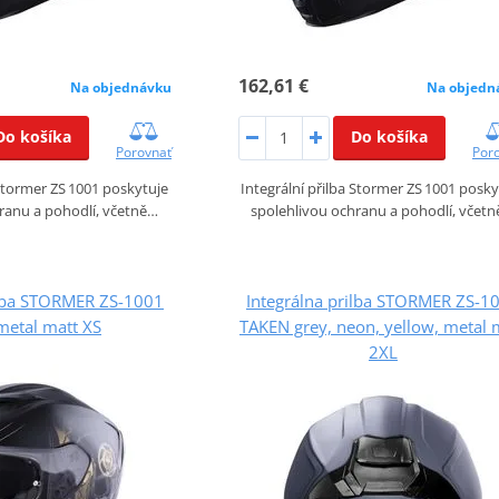
162,61 €
Na objednávku
Na objedn
Do košíka
Do košíka
Porovnať
Por
 Stormer ZS 1001 poskytuje
Integrální přilba Stormer ZS 1001 posky
ranu a pohodlí, včetně…
spolehlivou ochranu a pohodlí, včet
ilba STORMER ZS-1001
Integrálna prilba STORMER ZS-1
metal matt XS
TAKEN grey, neon, yellow, metal 
2XL