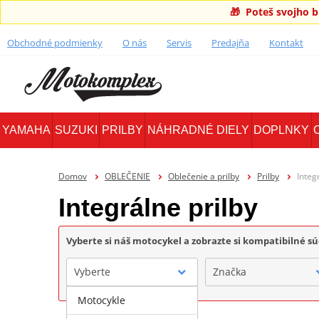
🎁 Poteš svojho 
Obchodné podmienky
O nás
Servis
Predajňa
Kontakt
YAMAHA
SUZUKI
PRILBY
NÁHRADNÉ DIELY
DOPLNKY
Domov
OBLEČENIE
Oblečenie a prilby
Prilby
Integ
Integrálne prilby
Vyberte si náš motocykel a zobrazte si kompatibilné sú
Vyberte
Značka
Motocykle