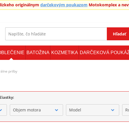
blízkeho originálnym
darčekovým poukazom
Motokomplex a nevy
Hľadať
OBLEČENIE
BATOŽINA
KOZMETIKA
DARČEKOVÁ POUKÁ
rálne prilby
čiastky:
Objem motora
Model
R