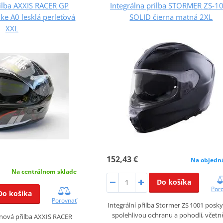
rilba AXXIS RACER GP
Integrálna prilba STORMER ZS-1
e A0 lesklá perleťová
SOLID čierna matná 2XL
XXL
152,43 €
Na objedn
Na centrálnom sklade
Do košíka
Por
Do košíka
Porovnať
Integrální přilba Stormer ZS 1001 posky
spolehlivou ochranu a pohodlí, včet
onová přilba AXXIS RACER