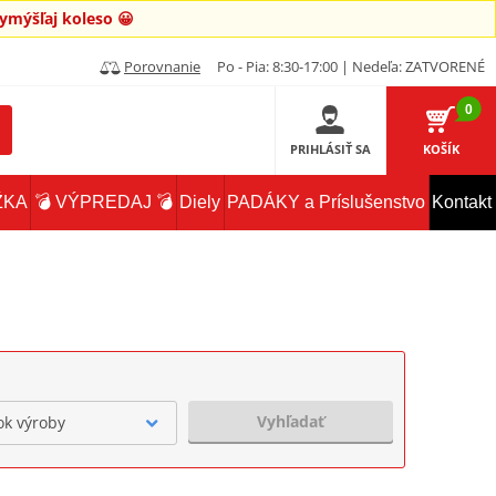
mýšľaj koleso 😀
Porovnanie
Po - Pia: 8:30-17:00 | Nedeľa: ZATVORENÉ
0
PRIHLÁSIŤ SA
KOŠÍK
ŽKA
💣 VÝPREDAJ 💣
Diely
PADÁKY a Príslušenstvo
Kontakt
Vyhľadať
ok výroby