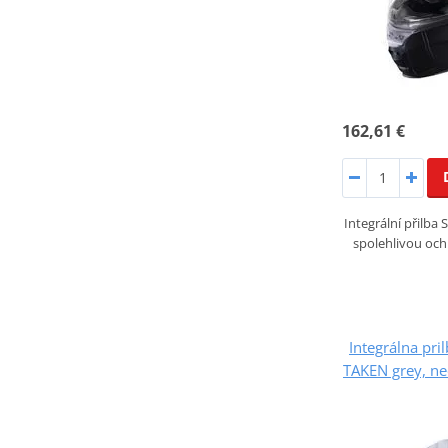
162,61 €
Integrální přilba
spolehlivou och
Integrálna pr
TAKEN grey, ne