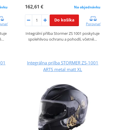
162,61 €
ávku
Na objednávku
Do košíka
ovnať
Porovnať
tuje
Integrální přilba Stormer ZS 1001 poskytuje
ně…
spolehlivou ochranu a pohodlí, včetně…
001
Integrálna prilba STORMER ZS-1001
ARTS metal matt XL