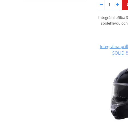
Integrální přilba
spolehlivou och
Integrálna pr
SOLID č