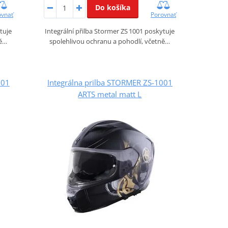
Do košíka
ovnať
Porovnať
tuje
Integrální přilba Stormer ZS 1001 poskytuje
ně…
spolehlivou ochranu a pohodlí, včetně…
001
Integrálna prilba STORMER ZS-1001
ARTS metal matt L