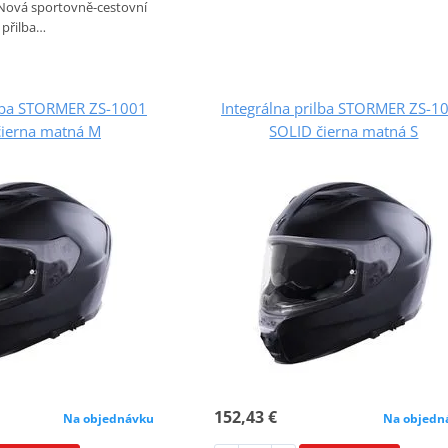
ová sportovně-cestovní
přilba…
ilba STORMER ZS-1001
Integrálna prilba STORMER ZS-1
čierna matná M
SOLID čierna matná S
152,43 €
Na objednávku
Na objedn