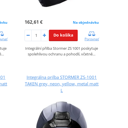
162,61 €
ávku
Na objednávku
Do košíka
ovnať
Porovnať
tuje
Integrální přilba Stormer ZS 1001 poskytuje
ně…
spolehlivou ochranu a pohodlí, včetně…
001
Integrálna prilba STORMER ZS-1001
matt
TAKEN grey, neon, yellow, metal matt
L