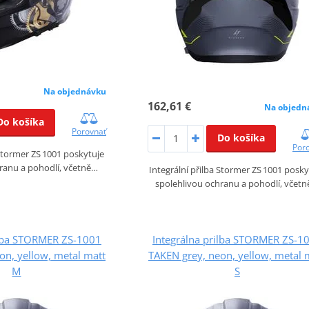
Na objednávku
162,61 €
Na objedn
Do košíka
Porovnať
Do košíka
Por
 Stormer ZS 1001 poskytuje
ranu a pohodlí, včetně…
Integrální přilba Stormer ZS 1001 posky
spolehlivou ochranu a pohodlí, včet
ilba STORMER ZS-1001
Integrálna prilba STORMER ZS-1
on, yellow, metal matt
TAKEN grey, neon, yellow, metal 
M
S