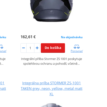
162,61 €
ávku
Na objednávku
Do košíka
ovnať
Porovnať
tuje
Integrální přilba Stormer ZS 1001 poskytuje
ně…
spolehlivou ochranu a pohodlí, včetně…
001
Integrálna prilba STORMER ZS-1001
matt
TAKEN grey, neon, yellow, metal matt
XL