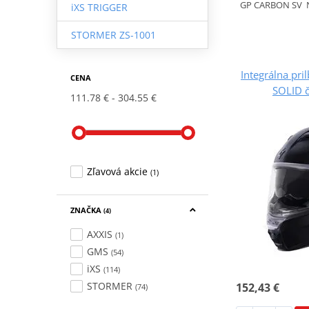
GP CARBON SV N
iXS TRIGGER
STORMER ZS-1001
Integrálna pr
CENA
SOLID 
111.78 €
304.55 €
Zľavová akcie
(1)
ZNAČKA
(4)
AXXIS
(1)
GMS
(54)
iXS
(114)
STORMER
152,43 €
(74)