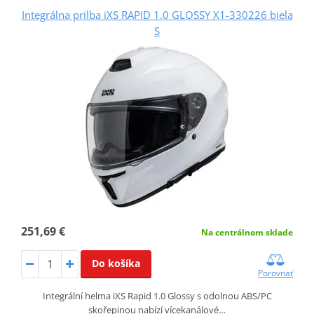
Integrálna prilba iXS RAPID 1.0 GLOSSY X1-330226 biela
S
251,69 €
Na centrálnom sklade
Do košíka
Porovnať
Integrální helma iXS Rapid 1.0 Glossy s odolnou ABS/PC
skořepinou nabízí vícekanálové…