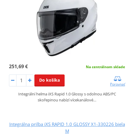
251,69 €
Na centrálnom sklade
Do košíka
Porovnať
Integrální helma iXS Rapid 1.0 Glossy s odolnou ABS/PC
skořepinou nabízí vícekanálové…
Integrálna prilba iXS RAPID 1.0 GLOSSY X1-330226 biela
M