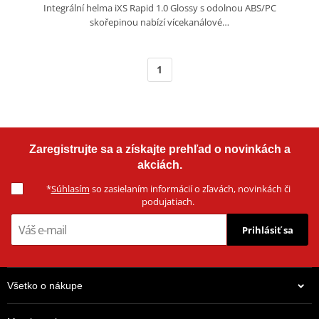
Integrální helma iXS Rapid 1.0 Glossy s odolnou ABS/PC
skořepinou nabízí vícekanálové…
1
Zaregistrujte sa a získajte prehľad o novinkách a
akciách.
*
Súhlasím
so zasielaním informácií o zľavách, novinkách či
podujatiach.
Prihlásiť sa
Všetko o nákupe