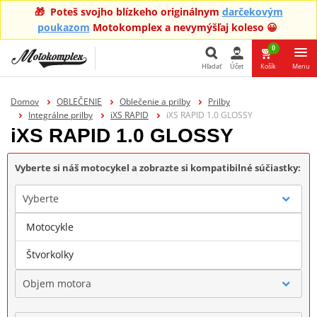
🎁 Poteš svojho blízkeho originálnym
darčekovým
poukazom
Motokomplex a nevymýšľaj koleso 😀
0
Hľadať
Účet
Košík
Menu
Hľadať
Domov
OBLEČENIE
Oblečenie a prilby
Prilby
Integrálne prilby
iXS RAPID
iXS RAPID 1.0 GLOSSY
iXS RAPID 1.0 GLOSSY
Vyberte si náš motocykel a zobrazte si kompatibilné súčiastky:
Vyberte
Motocykle
Značka
Štvorkolky
Objem motora