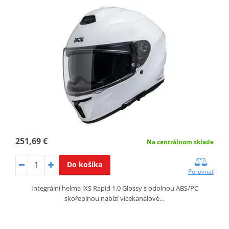
251,69 €
Na centrálnom sklade
Do košíka
Porovnať
Integrální helma iXS Rapid 1.0 Glossy s odolnou ABS/PC
skořepinou nabízí vícekanálové…