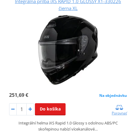
Integrálna prilba iXS RAPID 1.0 GLOSSY X1-330226
čierna XL
251,69 €
Na objednávku
Do košíka
Porovnať
Integrální helma iXS Rapid 1.0 Glossy s odolnou ABS/PC
skořepinou nabízí vícekanálové…