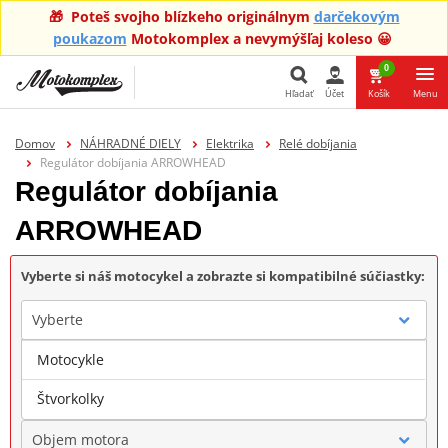
🎁 Poteš svojho blízkeho originálnym
darčekovým
poukazom
Motokomplex a nevymýšľaj koleso 😀
0
Hľadať
Účet
Košík
Menu
Hľadať
Domov
NÁHRADNÉ DIELY
Elektrika
Relé dobíjania
Regulátor dobíjania ARROWHEAD
Regulátor dobíjania
ARROWHEAD
Vyberte si náš motocykel a zobrazte si kompatibilné súčiastky:
Vyberte
Motocykle
Značka
Štvorkolky
Objem motora