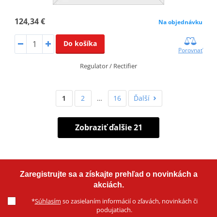
124,34 €
Na objednávku
Do košíka
Porovnať
Regulator / Rectifier
1
2
…
16
Ďalší
Zobraziť ďalšie 21
Zaregistrujte sa a získajte prehľad o novinkách a
akciách.
*
Súhlasím
so zasielaním informácií o zľavách, novinkách či
podujatiach.