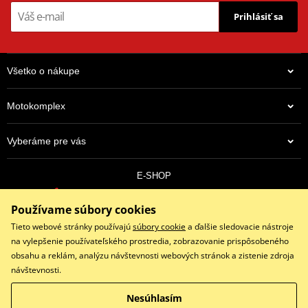
Prihlásiť sa
Všetko o nákupe
Motokomplex
Vyberáme pre vás
E-SHOP
0910 352 171
Používame súbory cookies
objednavky@eshopmotokomplex.sk
Po - Pia: 8:30-17:00 | Nedeľa: ZATVORENÉ
Tieto webové stránky používajú
súbory cookie
a ďalšie sledovacie nástroje
na vylepšenie používateľského prostredia, zobrazovanie prispôsobeného
obsahu a reklám, analýzu návštevnosti webových stránok a zistenie zdroja
návštevnosti.
Facebook
Instagram
Youtube
Nesúhlasím
Copyright © 2026 www.eshopmotokomplex.sk