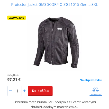
Protector jacket GMS SCORPIO ZG51015 čierna 3XL
ZĽAVA 20%
122,00 €
97,21 €
Na objednávku
Do košíka
Porovnať
Ochranná moto bunda GMS Scorpio s CE certifikovanými
chrániči, odolným materiálem a…