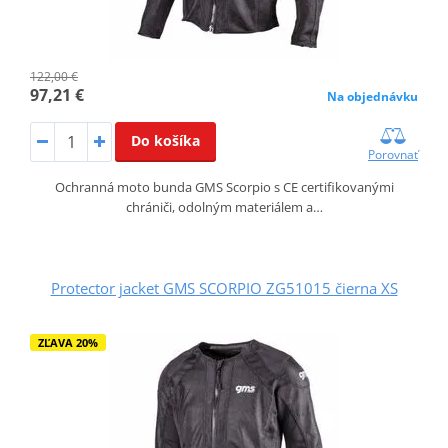
122,00 €
97,21 €
Na objednávku
Do košíka
Porovnať
Ochranná moto bunda GMS Scorpio s CE certifikovanými
chrániči, odolným materiálem a…
Protector jacket GMS SCORPIO ZG51015 čierna XS
ZĽAVA 20%