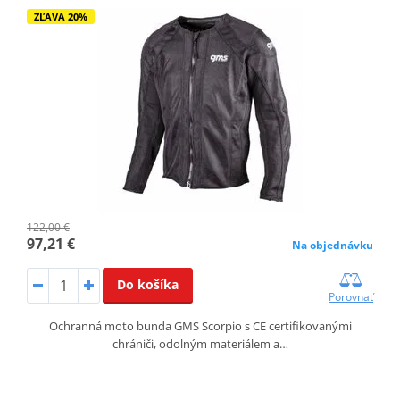
ZĽAVA 20%
122,00 €
97,21 €
Na objednávku
Do košíka
Porovnať
Ochranná moto bunda GMS Scorpio s CE certifikovanými
chrániči, odolným materiálem a…