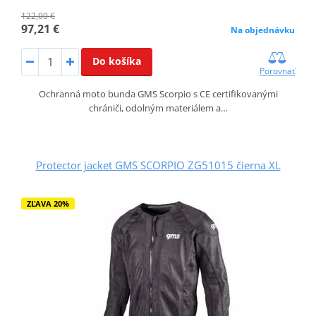
122,00 €
97,21 €
Na objednávku
Do košíka
Porovnať
Ochranná moto bunda GMS Scorpio s CE certifikovanými
chrániči, odolným materiálem a…
Protector jacket GMS SCORPIO ZG51015 čierna XL
ZĽAVA 20%