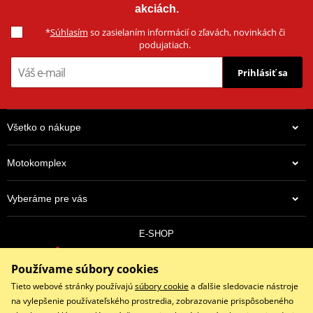
akciách.
*
Súhlasím
so zasielaním informácií o zľavách, novinkách či
podujatiach.
Prihlásiť sa
Všetko o nákupe
Motokomplex
Vyberáme pre vás
E-SHOP
0910 352 171
Používame súbory cookies
objednavky@eshopmotokomplex.sk
Po - Pia: 8:30-17:00 | Nedeľa: ZATVORENÉ
Tieto webové stránky používajú
súbory cookie
a ďalšie sledovacie nástroje
na vylepšenie používateľského prostredia, zobrazovanie prispôsobeného