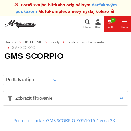
🎁 Poteš svojho blízkeho originálnym
darčekovým
poukazom
Motokomplex a nevymýšľaj koleso 😀
0
Hľadať
Účet
Košík
Menu
Hľadať
Domov
OBLEČENIE
Bundy
Textilné ostatné bundy
GMS SCORPIO
GMS SCORPIO
Zobraziť filtrovanie
Protector jacket GMS SCORPIO ZG51015 čierna 2XL