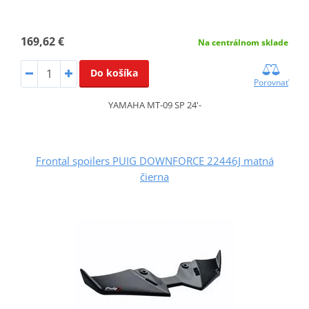
169,62 €
Na centrálnom sklade
Do košíka
Porovnať
YAMAHA MT-09 SP 24'-
Frontal spoilers PUIG DOWNFORCE 22446J matná
čierna