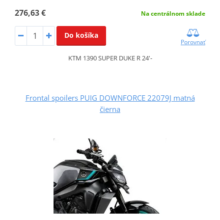
276,63 €
Na centrálnom sklade
Do košíka
Porovnať
KTM 1390 SUPER DUKE R 24'-
Frontal spoilers PUIG DOWNFORCE 22079J matná
čierna