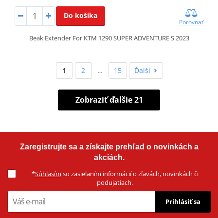
Do košíka
Porovnať
Beak Extender For KTM 1290 SUPER ADVENTURE S 2023
1
2
…
15
Ďalší
Zobraziť ďalšie 21
Zaregistrujte sa a získajte prehľad o novinkách a
akciách.
*
Súhlasím
so zasielaním informácií o zľavách, novinkách či
podujatiach.
Prihlásiť sa