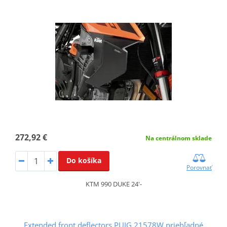
272,92 €
Na centrálnom sklade
Do košíka
Porovnať
KTM 990 DUKE 24'-
Extended front deflectors PUIG 21578W priehľadné