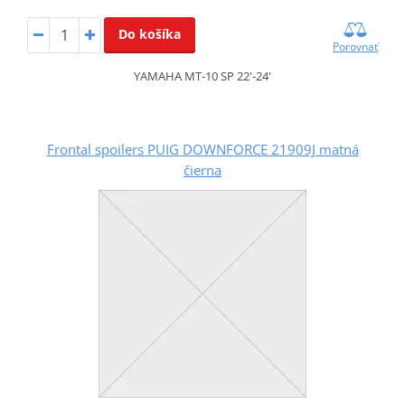
Do košíka
Porovnať
YAMAHA MT-10 SP 22'-24'
Frontal spoilers PUIG DOWNFORCE 21909J matná
čierna