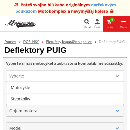
🎁 Poteš svojho blízkeho originálnym
darčekovým
poukazom
Motokomplex a nevymýšľaj koleso 😀
0
Hľadať
Účet
Košík
Menu
Hľadať
Domov
DOPLNKY
Plexi štíty,kapotáže a spoiler
Deflektory PUIG
Deflektory PUIG
Vyberte si náš motocykel a zobrazte si kompatibilné súčiastky:
Vyberte
Motocykle
Značka
Štvorkolky
Objem motora
Model