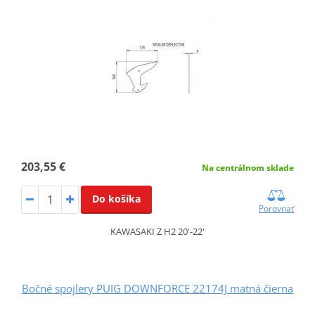
203,55 €
Na centrálnom sklade
Do košíka
Porovnať
KAWASAKI Z H2 20'-22'
Bočné spojlery PUIG DOWNFORCE 22174J matná čierna