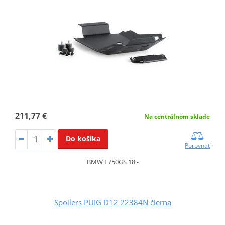
211,77 €
Na centrálnom sklade
Do košíka
Porovnať
BMW F750GS 18'-
Spoilers PUIG D12 22384N čierna