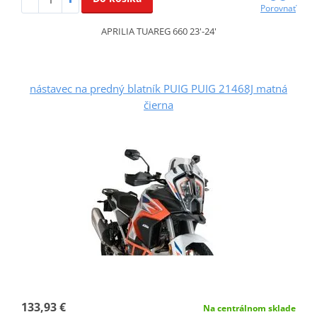
Porovnať
APRILIA TUAREG 660 23'-24'
nástavec na predný blatník PUIG PUIG 21468J matná
čierna
133,93 €
Na centrálnom sklade