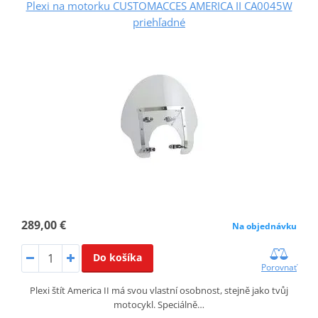
Plexi na motorku CUSTOMACCES AMERICA II CA0045W
priehľadné
289,00 €
Na objednávku
Do košíka
Porovnať
Plexi štít America II má svou vlastní osobnost, stejně jako tvůj
motocykl. Speciálně…