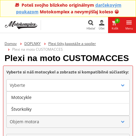
🎁 Poteš svojho blízkeho originálnym
darčekovým
poukazom
Motokomplex a nevymýšľaj koleso 😀
0
Hľadať
Účet
Košík
Menu
Hľadať
Domov
DOPLNKY
Plexi štíty,kapotáže a spoiler
Plexi na moto CUSTOMACCES
Plexi na moto CUSTOMACCES
Vyberte si náš motocykel a zobrazte si kompatibilné súčiastky:
Vyberte
Motocykle
Značka
Štvorkolky
Objem motora