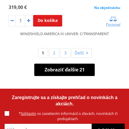
319,00 €
Na objednávku
Do košíka
Porovnať
WINDSHIELD AMERICA III UNIVER. C/TRANSPARENT
1
2
3
Ďalší
Zobraziť ďalšie 21
Zaregistrujte sa a získajte prehľad o novinkách a
akciách.
*
Súhlasím
so zasielaním informácií o zľavách, novinkách či
podujatiach.