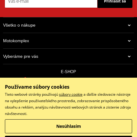
Prihlásiť sa
Všetko o nákupe
Motokomplex
Vyberáme pre vás
E-SHOP
0910 352 171
Používame súbory cookies
objednavky@eshopmotokomplex.sk
Po - Pia: 8:30-17:00 | Nedeľa: ZATVORENÉ
Tieto webové stránky používajú
súbory cookie
a ďalšie sledovacie nástroje
na vylepšenie používateľského prostredia, zobrazovanie prispôsobeného
obsahu a reklám, analýzu návštevnosti webových stránok a zistenie zdroja
návštevnosti.
Facebook
Instagram
Youtube
Nesúhlasím
Copyright © 2026 www.eshopmotokomplex.sk
Všetky práva vyhradené