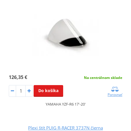
126,35 €
Na centrálnom sklade
Do košíka
Porovnať
YAMAHA YZF-R6 17'-20'
Plexi štít PUIG R-RACER 3737N čierna