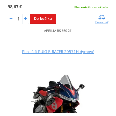
98,67 €
Na centrálnom sklade
Do košíka
Porovnať
APRILIA RS 660 21'
Plexi štít PUIG R-RACER 20571H dymové