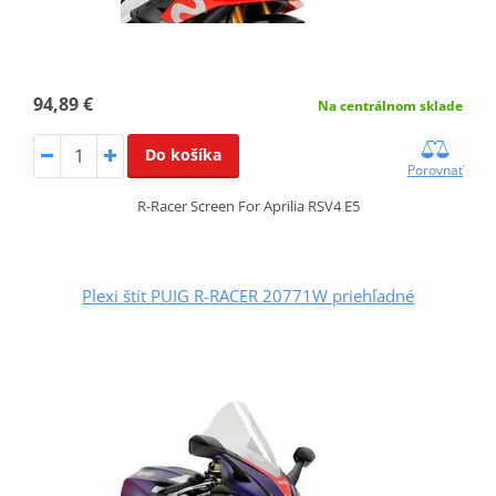
94,89 €
Na centrálnom sklade
Do košíka
Porovnať
R-Racer Screen For Aprilia RSV4 E5
Plexi štít PUIG R-RACER 20771W priehľadné