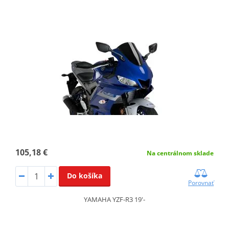
105,18 €
Na centrálnom sklade
Do košíka
Porovnať
YAMAHA YZF-R3 19'-