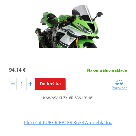
94,14 €
Na centrálnom sklade
Do košíka
Porovnať
KAWASAKI ZX-6R 636 13'-16'
Plexi štít PUIG R-RACER 3633W priehľadná