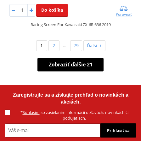
Do košíka
Porovnať
Racing Screen For Kawasaki ZX-6R 636 2019
1
2
…
79
Ďalší
Zobraziť ďalšie 21
Zaregistrujte sa a získajte prehľad o novinkách a
akciách.
*
Súhlasím
so zasielaním informácií o zľavách, novinkách či
podujatiach.
Prihlásiť sa