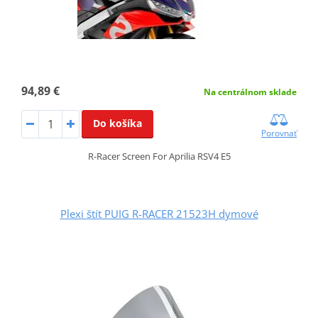
94,89 €
Na centrálnom sklade
Do košíka
Porovnať
R-Racer Screen For Aprilia RSV4 E5
Plexi štít PUIG R-RACER 21523H dymové