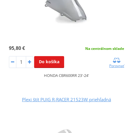
95,80 €
Na centrálnom sklade
Do košíka
Porovnať
HONDA CBR600RR 23'-24'
Plexi štít PUIG R-RACER 21523W priehľadná