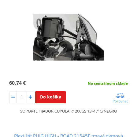
60,74 €
Na centrálnom sklade
Do košíka
Porovnať
SOPORTE FIJADOR CUPULA R1200GS 13'-17' C/NEGRO
Plexi štít PUIG HIGH - ROAD 21545F tmavá dymová