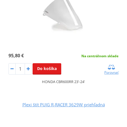
95,80 €
Na centrálnom sklade
Do košíka
Porovnať
HONDA CBR600RR 23'-24'
Plexi štít PUIG R-RACER 3629W priehľadná