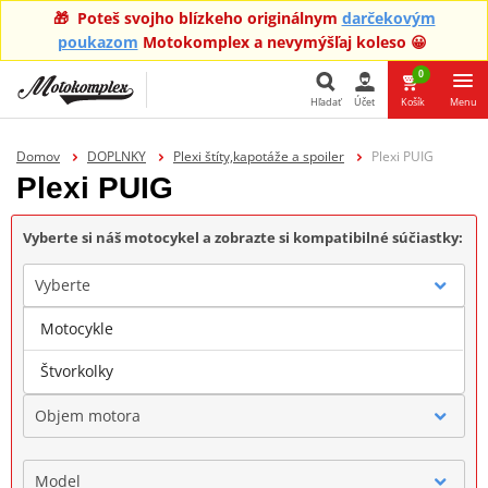
🎁 Poteš svojho blízkeho originálnym
darčekovým
poukazom
Motokomplex a nevymýšľaj koleso 😀
0
Hľadať
Účet
Košík
Menu
Hľadať
Domov
DOPLNKY
Plexi štíty,kapotáže a spoiler
Plexi PUIG
Plexi PUIG
Vyberte si náš motocykel a zobrazte si kompatibilné súčiastky:
Vyberte
Motocykle
Značka
Štvorkolky
Objem motora
Model