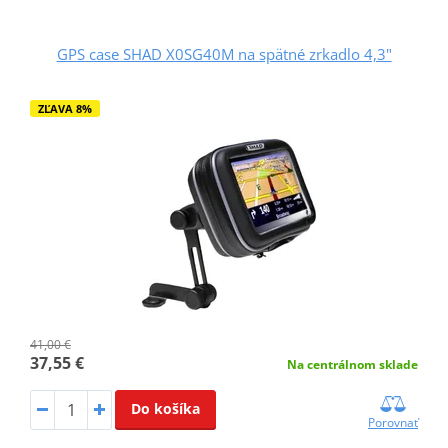
GPS case SHAD X0SG40M na spätné zrkadlo 4,3"
ZĽAVA 8%
41,00 €
37,55 €
Na centrálnom sklade
Do košíka
Porovnať