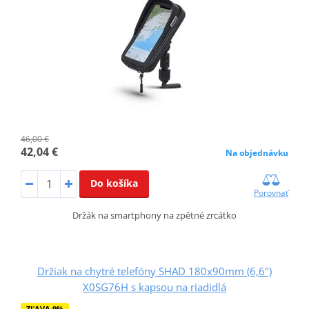
46,00 €
42,04 €
Na objednávku
Do košíka
Porovnať
Držák na smartphony na zpětné zrcátko
Držiak na chytré telefóny SHAD 180x90mm (6,6")
X0SG76H s kapsou na riadidlá
ZĽAVA 9%