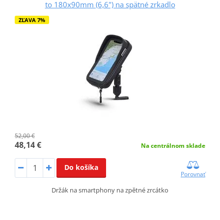
to 180x90mm (6,6") na spätné zrkadlo
ZĽAVA 7%
52,00 €
48,14 €
Na centrálnom sklade
Do košíka
Porovnať
Držák na smartphony na zpětné zrcátko