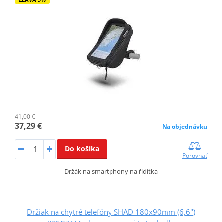
41,00 €
37,29 €
Na objednávku
Do košíka
Porovnať
Držák na smartphony na řidítka
Držiak na chytré telefóny SHAD 180x90mm (6,6")