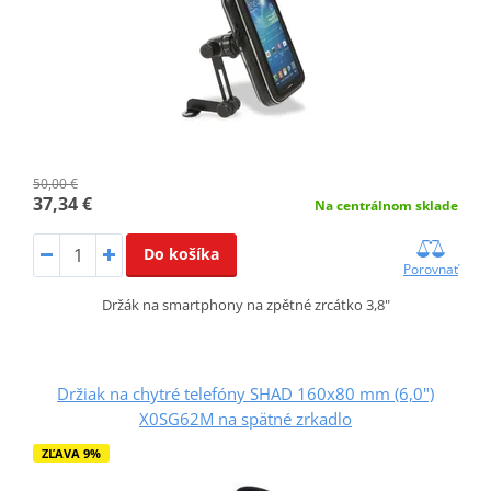
50,00 €
37,34 €
Na centrálnom sklade
Do košíka
Porovnať
Držák na smartphony na zpětné zrcátko 3,8"
Držiak na chytré telefóny SHAD 160x80 mm (6,0")
X0SG62M na spätné zrkadlo
ZĽAVA 9%