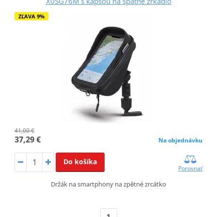
X0SG76M s kapsou na spätné zrkadlo
ZĽAVA 9%
41,00 €
37,29 €
Na objednávku
Do košíka
Porovnať
Držák na smartphony na zpětné zrcátko
1