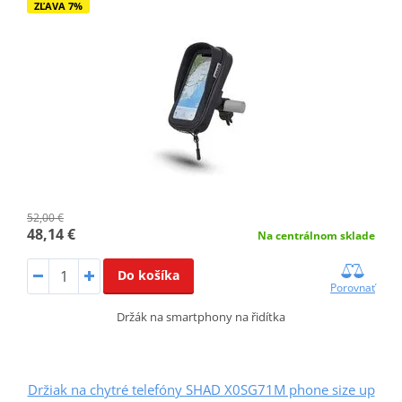
ZĽAVA 7%
52,00 €
48,14 €
Na centrálnom sklade
Do košíka
Porovnať
Držák na smartphony na řidítka
Držiak na chytré telefóny SHAD X0SG71M phone size up