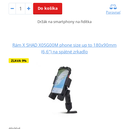
Do košíka
Porovnať
Držák na smartphony na řidítka
Rám X SHAD X0SG00M phone size up to 180x90mm
(6,6") na spätné zrkadlo
ZĽAVA 9%
49,00 €