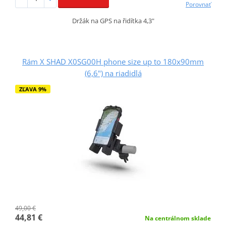
Porovnať
Držák na GPS na řidítka 4,3"
Rám X SHAD X0SG00H phone size up to 180x90mm
(6,6") na riadidlá
ZĽAVA 9%
49,00 €
44,81 €
Na centrálnom sklade