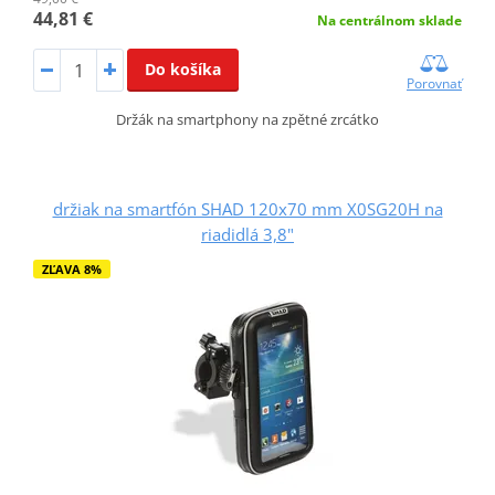
44,81 €
Na centrálnom sklade
Do košíka
Porovnať
Držák na smartphony na zpětné zrcátko
držiak na smartfón SHAD 120x70 mm X0SG20H na
riadidlá 3,8"
ZĽAVA 8%