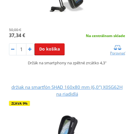
50,00 €
37,34 €
Na centrálnom sklade
Do košíka
Porovnať
Držák na smartphony na zpětné zrcátko 4,3"
držiak na smartfón SHAD 160x80 mm (6,0") X0SG62H
na riadidlá
ZĽAVA 9%