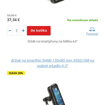
50,00 €
37,34 €
Na centrálnom sklade
Do košíka
Porovnať
Držák na smartphony na řidítka 4,3"
držiak na smartfón SHAD 130x90 mm X0SG10M na
spätné zrkadlo 4,3"
ZĽAVA 25%