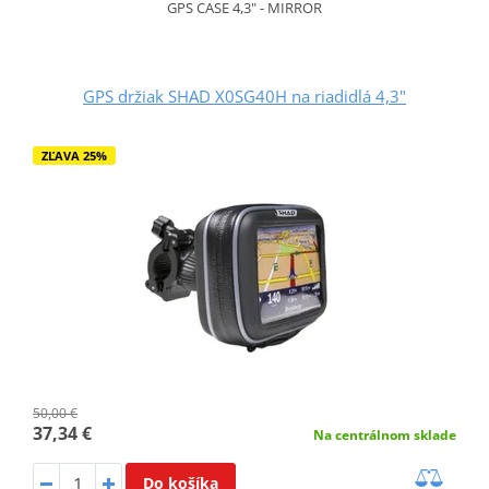
GPS CASE 4,3" - MIRROR
GPS držiak SHAD X0SG40H na riadidlá 4,3"
ZĽAVA 25%
50,00 €
37,34 €
Na centrálnom sklade
Do košíka