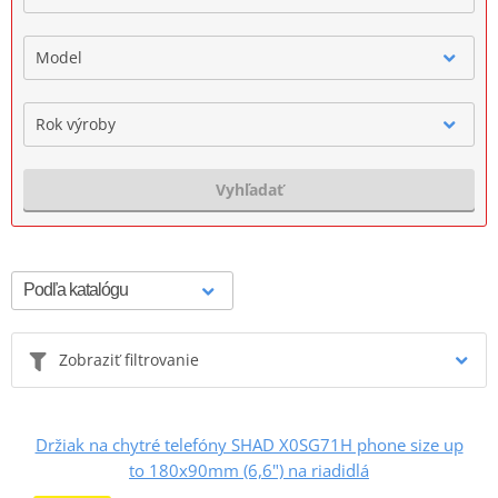
Model
Rok výroby
Vyhľadať
Zobraziť filtrovanie
Držiak na chytré telefóny SHAD X0SG71H phone size up
to 180x90mm (6,6") na riadidlá