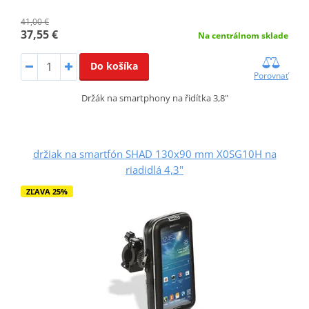
41,00 €
37,55 €
Na centrálnom sklade
Do košíka
Porovnať
Držák na smartphony na řidítka 3,8"
držiak na smartfón SHAD 130x90 mm X0SG10H na
riadidlá 4,3"
ZĽAVA 25%