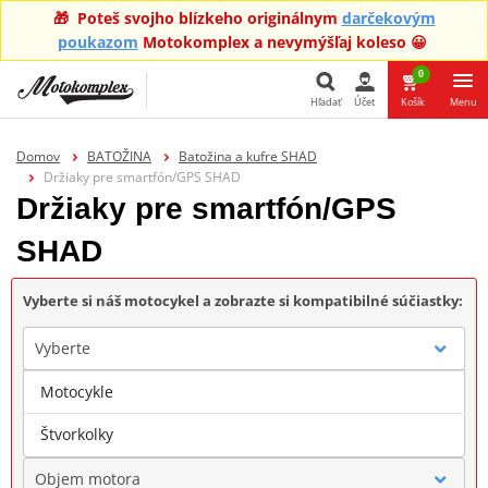
🎁 Poteš svojho blízkeho originálnym
darčekovým
poukazom
Motokomplex a nevymýšľaj koleso 😀
0
Hľadať
Účet
Košík
Menu
Hľadať
Domov
BATOŽINA
Batožina a kufre SHAD
Držiaky pre smartfón/GPS SHAD
Držiaky pre smartfón/GPS
SHAD
Vyberte si náš motocykel a zobrazte si kompatibilné súčiastky:
Vyberte
Motocykle
Značka
Štvorkolky
Objem motora