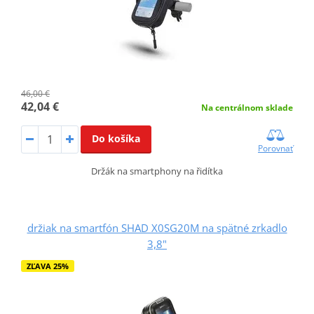
46,00 €
42,04 €
Na centrálnom sklade
Do košíka
Porovnať
Držák na smartphony na řidítka
držiak na smartfón SHAD X0SG20M na spätné zrkadlo
3,8"
ZĽAVA 25%