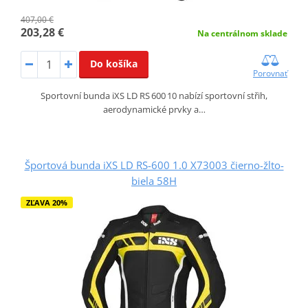
407,00 €
203,28 €
Na centrálnom sklade
Do košíka
Porovnať
Sportovní bunda iXS LD RS 600 10 nabízí sportovní střih,
aerodynamické prvky a…
Športová bunda iXS LD RS-600 1.0 X73003 čierno-žlto-
biela 58H
ZĽAVA 20%