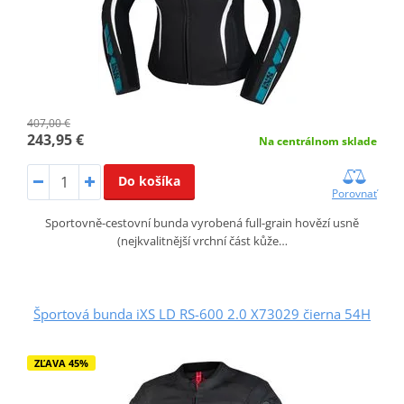
407,00 €
243,95 €
Na centrálnom sklade
Do košíka
Porovnať
Sportovně-cestovní bunda vyrobená full-grain hovězí usně
(nejkvalitnější vrchní část kůže…
Športová bunda iXS LD RS-600 2.0 X73029 čierna 54H
ZĽAVA 45%