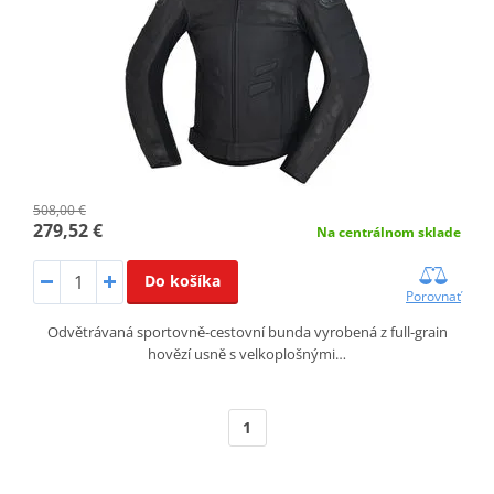
508,00 €
279,52 €
Na centrálnom sklade
Do košíka
Porovnať
Odvětrávaná sportovně-cestovní bunda vyrobená z full-grain
hovězí usně s velkoplošnými…
1