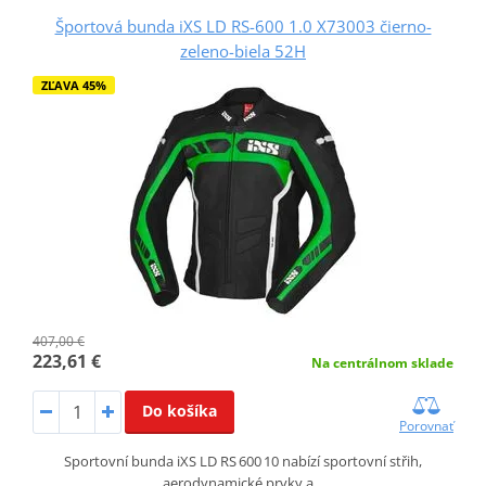
Športová bunda iXS LD RS-600 1.0 X73003 čierno-
zeleno-biela 52H
ZĽAVA 45%
407,00 €
223,61 €
Na centrálnom sklade
Do košíka
Porovnať
Sportovní bunda iXS LD RS 600 10 nabízí sportovní střih,
aerodynamické prvky a…