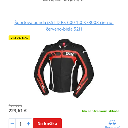
Športová bunda iXS LD RS-600 1.0 X73003 čierno-
červeno-biela 52H
ZĽAVA 45%
407,00 €
223,61 €
Na centrálnom sklade
Do košíka
Porovnať