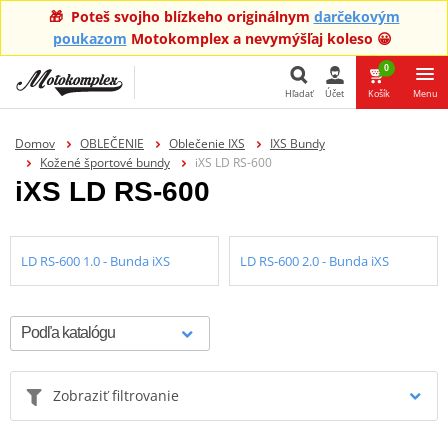
🎁 Poteš svojho blízkeho originálnym
darčekovým
poukazom
Motokomplex a nevymýšľaj koleso 😀
0
Hľadať
Účet
Košík
Menu
Hľadať
Domov
OBLEČENIE
Oblečenie IXS
IXS Bundy
Kožené športové bundy
iXS LD RS-600
iXS LD RS-600
LD RS-600 1.0 - Bunda iXS
LD RS-600 2.0 - Bunda iXS
Zobraziť filtrovanie