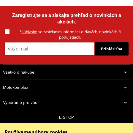
Zaregistrujte sa a získajte prehľad o novinkách a
akciách.
*
Súhlasím
so zasielaním informácií o zľavách, novinkách či
podujatiach.
Prihlásiť sa
Všetko o nákupe
Motokomplex
Vyberáme pre vás
E-SHOP
0910 352 171
Používame súbory cookies
objednavky@eshopmotokomplex.sk