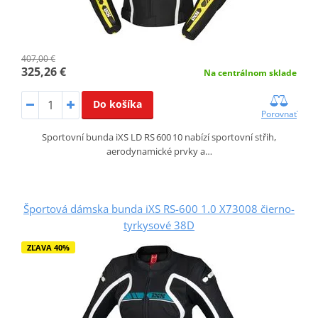
407,00 €
325,26 €
Na centrálnom sklade
Do košíka
Porovnať
Sportovní bunda iXS LD RS 600 10 nabízí sportovní střih,
aerodynamické prvky a…
Športová dámska bunda iXS RS-600 1.0 X73008 čierno-
tyrkysové 38D
ZĽAVA 40%