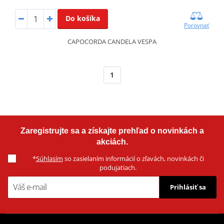
Do košíka
Porovnať
CAPOCORDA CANDELA VESPA
1
Zaregistrujte sa a získajte prehľad o novinkách a
akciách.
*
Súhlasím
so zasielaním informácií o zľavách, novinkách či
podujatiach.
Prihlásiť sa