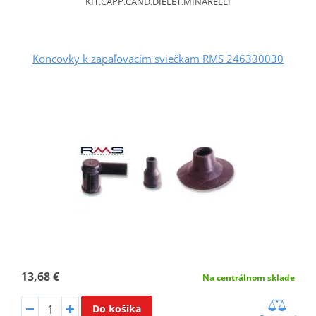
KIT.CAPP.CAND.DIELET.MINARELLI
Koncovky k zapaľovacím sviečkam RMS 246330030
13,68 €
Na centrálnom sklade
Do košíka