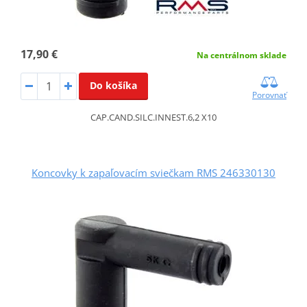
17,90 €
Na centrálnom sklade
Do košíka
Porovnať
CAP.CAND.SILC.INNEST.6,2 X10
Koncovky k zapaľovacím sviečkam RMS 246330130