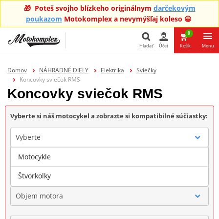
🎁 Poteš svojho blízkeho originálnym
darčekovým
poukazom
Motokomplex a nevymýšľaj koleso 😀
0
Hľadať
Účet
Košík
Menu
Hľadať
Domov
NÁHRADNÉ DIELY
Elektrika
Sviečky
Koncovky sviečok RMS
Koncovky sviečok RMS
Vyberte si náš motocykel a zobrazte si kompatibilné súčiastky:
Vyberte
Motocykle
Značka
Štvorkolky
Objem motora