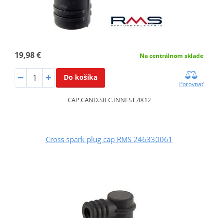
19,98 €
Na centrálnom sklade
Do košíka
Porovnať
CAP.CAND.SILC.INNEST.4X12
Cross spark plug cap RMS 246330061