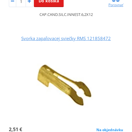
Do košíka
Porovnať
CAP.CAND.SILC.INNEST.6,2X12
Svorka zapaľovacej sviečky RMS 121858472
2,51 €
Na objednávku