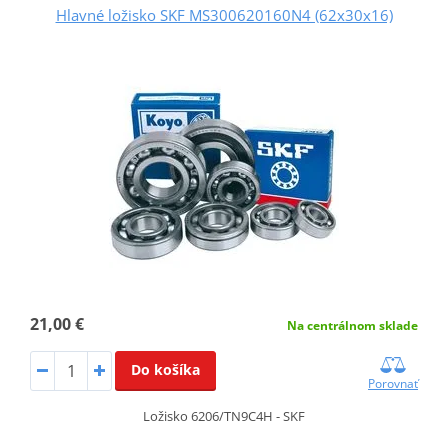
Hlavné ložisko SKF MS300620160N4 (62x30x16)
21,00 €
Na centrálnom sklade
Do košíka
Porovnať
Ložisko 6206/TN9C4H - SKF