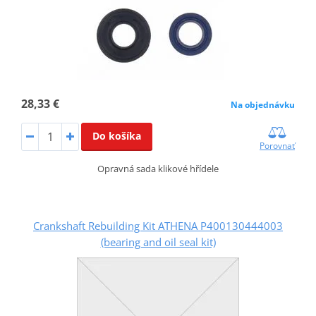
28,33 €
Na objednávku
Do košíka
Porovnať
Opravná sada klikové hřídele
Crankshaft Rebuilding Kit ATHENA P400130444003
(bearing and oil seal kit)