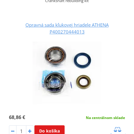
Crankshaft rebuilding kit
Opravná sada kľukovej hriadele ATHENA
P400270444013
68,86 €
Na centrálnom sklade
Do košíka