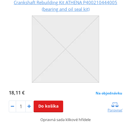
Crankshaft Rebuilding Kit ATHENA P400210444005
(bearing and oil seal kit)
18,11 €
Na objednávku
Do košíka
Porovnať
Opravná sada klikové hřídele