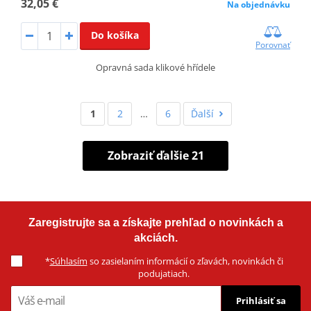
32,05 €
Na objednávku
Do košíka
Porovnať
Opravná sada klikové hřídele
1
2
…
6
Ďalší
Zobraziť ďalšie 21
Zaregistrujte sa a získajte prehľad o novinkách a
akciách.
*
Súhlasím
so zasielaním informácií o zľavách, novinkách či
podujatiach.
Prihlásiť sa