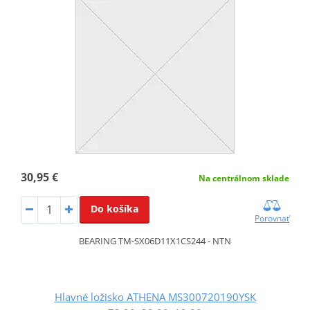
30,95 €
Na centrálnom sklade
Do košíka
Porovnať
BEARING TM-SX06D11X1CS244 - NTN
Hlavné ložisko ATHENA MS300720190YSK