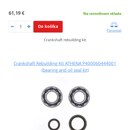
61,19 €
Na centrálnom sklade
Do košíka
Porovnať
Crankshaft rebuilding kit
Crankshaft Rebuilding Kit ATHENA P400060444001
(bearing and oil seal kit)