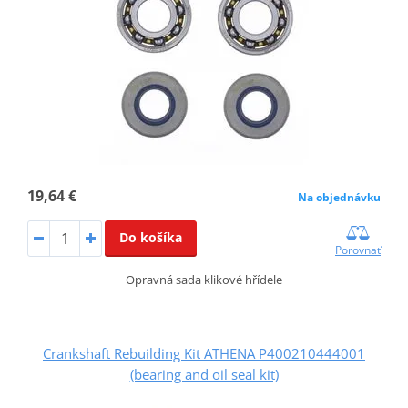
19,64 €
Na objednávku
Do košíka
Porovnať
Opravná sada klikové hřídele
Crankshaft Rebuilding Kit ATHENA P400210444001
(bearing and oil seal kit)