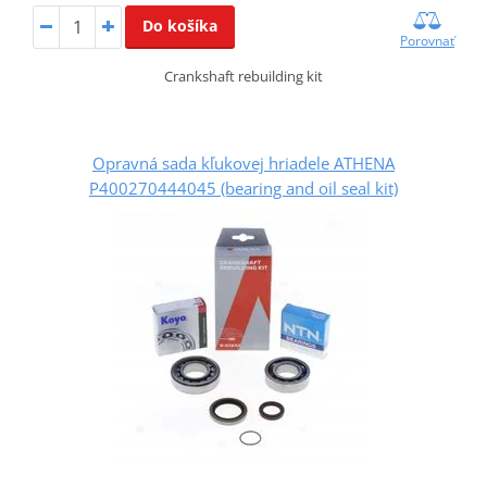
Do košíka
Porovnať
Crankshaft rebuilding kit
Opravná sada kľukovej hriadele ATHENA
P400270444045 (bearing and oil seal kit)