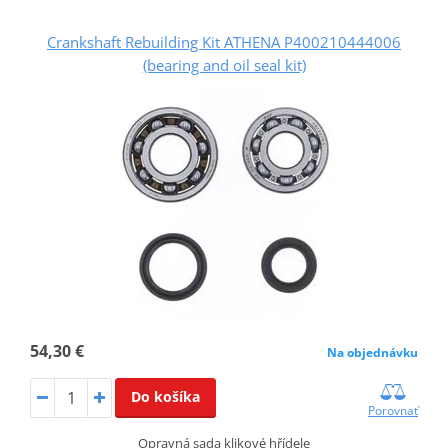
Crankshaft Rebuilding Kit ATHENA P400210444006
(bearing and oil seal kit)
54,30 €
Na objednávku
Do košíka
Porovnať
Opravná sada klikové hřídele