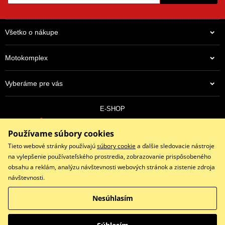
Všetko o nákupe
Motokomplex
Vyberáme pre vás
E-SHOP
0910 352 171
Používame súbory cookies
objednavky@eshopmotokomplex.sk
Po - Pia: 8:30-17:00 | Nedeľa: ZATVORENÉ
Tieto webové stránky používajú
súbory cookie
a ďalšie sledovacie nástroje
na vylepšenie používateľského prostredia, zobrazovanie prispôsobeného
obsahu a reklám, analýzu návštevnosti webových stránok a zistenie zdroja
návštevnosti.
Facebook
Instagram
Youtube
Nesúhlasím
Copyright © 2026 www.eshopmotokomplex.sk
Všetky práva vyhradené