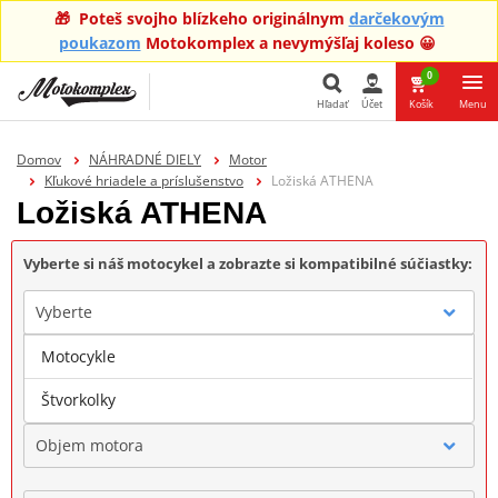
🎁 Poteš svojho blízkeho originálnym
darčekovým
poukazom
Motokomplex a nevymýšľaj koleso 😀
0
Hľadať
Účet
Košík
Menu
Hľadať
Domov
NÁHRADNÉ DIELY
Motor
Kľukové hriadele a príslušenstvo
Ložiská ATHENA
Ložiská ATHENA
Vyberte si náš motocykel a zobrazte si kompatibilné súčiastky:
Vyberte
Motocykle
Značka
Štvorkolky
Objem motora