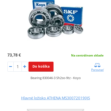
73,78 €
Na centrálnom sklade
Do košíka
Porovnať
Bearing 830046-3 Sh2so-9tz - Koyo
Hlavné ložisko ATHENA MS300720190JS