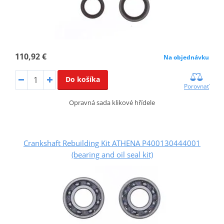
110,92 €
Na objednávku
Do košíka
Porovnať
Opravná sada klikové hřídele
Crankshaft Rebuilding Kit ATHENA P400130444001
(bearing and oil seal kit)