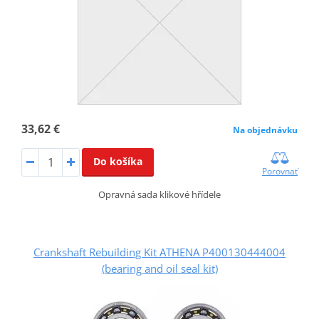
33,62 €
Na objednávku
Do košíka
Porovnať
Opravná sada klikové hřídele
Crankshaft Rebuilding Kit ATHENA P400130444004
(bearing and oil seal kit)