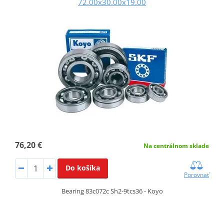
72.00x30.00x19.00
76,20 €
Na centrálnom sklade
Do košíka
Porovnať
Bearing 83c072c Sh2-9tcs36 - Koyo