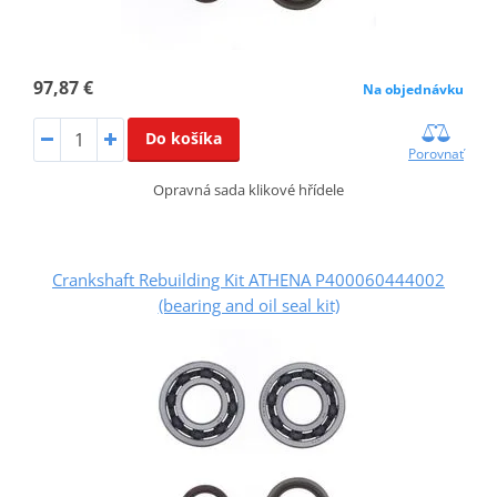
97,87 €
Na objednávku
Do košíka
Porovnať
Opravná sada klikové hřídele
Crankshaft Rebuilding Kit ATHENA P400060444002
(bearing and oil seal kit)