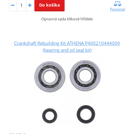
Do košíka
Porovnať
Opravná sada klikové hřídele
Crankshaft Rebuilding Kit ATHENA P400210444009
(bearing and oil seal kit)