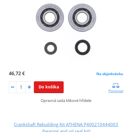
46,72 €
Na objednávku
Do košíka
Porovnať
Opravná sada klikové hřídele
Crankshaft Rebuilding Kit ATHENA P400210444003
(bearing and oil seal kit)