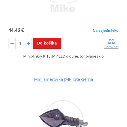
44,46 €
Na objednávku
Do košíka
Porovnať
Miniblinkry KITE JMP LED dlouhé, tónované sklo
Mini smerovka JMP Kite čierna