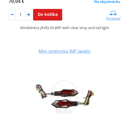
70,04 €
Na objednávku
Do košíka
Porovnať
Miniblinkry JAVELIN JMP with clear stop and tail light
Mini smerovka JMP Javelin