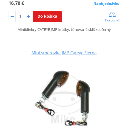
16,70 €
Na objednávku
Do košíka
Porovnať
Miniblinkry CATEYE JMP krátký, tónované sklíčko, černý
Mini smerovka JMP Cateye čierna