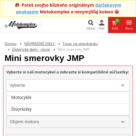
🎁 Poteš svojho blízkeho originálnym
darčekovým
poukazom
Motokomplex a nevymýšľaj koleso 😀
0
Hľadať
Účet
Košík
Menu
Hľadať
Domov
NÁHRADNÉ DIELY
Tovar na objednávku
Elektrické diely - rôzne
Mini smerovky JMP
Mini smerovky JMP
Vyberte si náš motocykel a zobrazte si kompatibilné súčiastky:
Vyberte
Motocykle
Značka
Štvorkolky
Objem motora