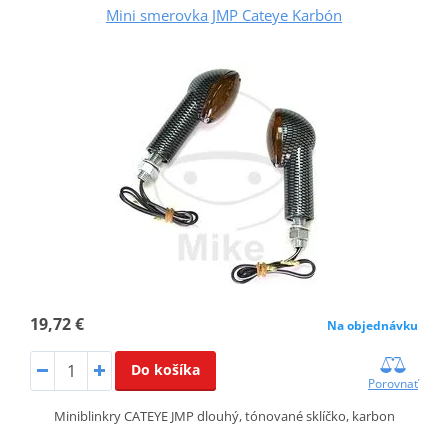
Mini smerovka JMP Cateye Karbón
19,72 €
Na objednávku
Do košíka
Porovnať
Miniblinkry CATEYE JMP dlouhý, tónované sklíčko, karbon