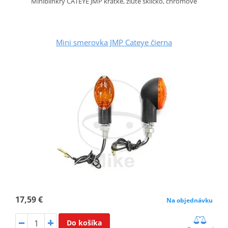
Miniblinkry CATEYE JMP krátké, žluté sklíčko, chromové
Mini smerovka JMP Cateye čierna
17,59 €
Na objednávku
Do košíka