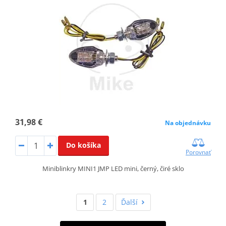
31,98 €
Na objednávku
Do košíka
Porovnať
Miniblinkry MINI1 JMP LED mini, černý, čiré sklo
1
2
Ďalší