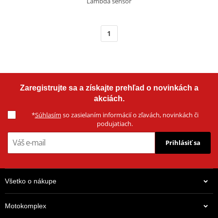
Lambda sensor
1
Zaregistrujte sa a získajte prehľad o novinkách a
akciách.
*
Súhlasím
so zasielaním informácií o zľavách, novinkách či
podujatiach.
Prihlásiť sa
Všetko o nákupe
Motokomplex