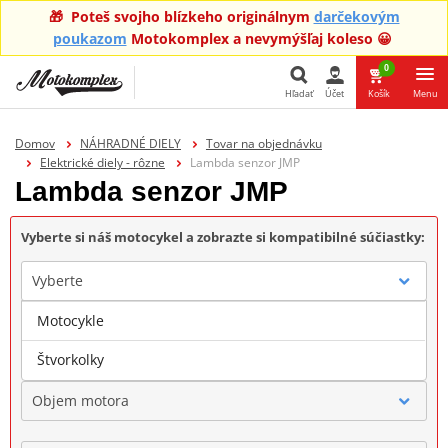
🎁 Poteš svojho blízkeho originálnym
darčekovým
poukazom
Motokomplex a nevymýšľaj koleso 😀
0
Hľadať
Účet
Košík
Menu
Hľadať
Domov
NÁHRADNÉ DIELY
Tovar na objednávku
Elektrické diely - rôzne
Lambda senzor JMP
Lambda senzor JMP
Vyberte si náš motocykel a zobrazte si kompatibilné súčiastky:
Vyberte
Motocykle
Značka
Štvorkolky
Objem motora