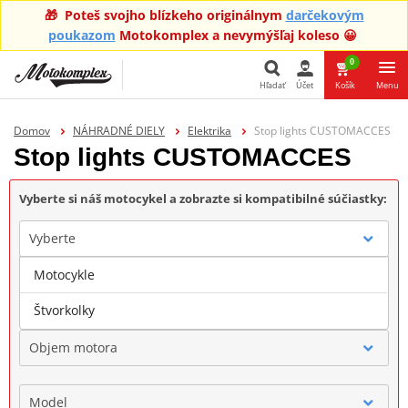
🎁 Poteš svojho blízkeho originálnym
darčekovým
poukazom
Motokomplex a nevymýšľaj koleso 😀
0
Hľadať
Účet
Košík
Menu
Hľadať
Domov
NÁHRADNÉ DIELY
Elektrika
Stop lights CUSTOMACCES
Stop lights CUSTOMACCES
Vyberte si náš motocykel a zobrazte si kompatibilné súčiastky:
Vyberte
Motocykle
Značka
Štvorkolky
Objem motora
Model