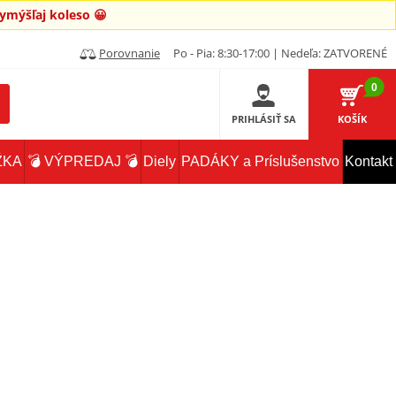
mýšľaj koleso 😀
Porovnanie
Po - Pia: 8:30-17:00 | Nedeľa: ZATVORENÉ
0
PRIHLÁSIŤ SA
KOŠÍK
ŽKA
💣 VÝPREDAJ 💣
Diely
PADÁKY a Príslušenstvo
Kontakt