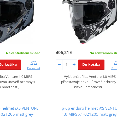
406,21 €
Na centrálnom sklade
Na centrálnom sk
Do košíka
Do košíka
Porovnať
Por
lba Venture 1.0 MIPS
Výklopná přilba Venture 1.0 MIPS
ovou úroveň ochrany s
představuje novou úroveň ochrany 
u hmotností,…
nízkou hmotností,…
o helmet iXS VENTURE
Flip-up enduro helmet iXS VENT
-021205 matt grey-
1.0 MIPS X1-021205 matt grey