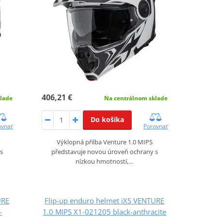
406,21 €
lade
Na centrálnom sklade
Do košíka
ovnať
Porovnať
Výklopná přilba Venture 1.0 MIPS
s
představuje novou úroveň ochrany s
nízkou hmotností,…
URE
Flip-up enduro helmet iXS VENTURE
-
1.0 MIPS X1-021205 black-anthracite