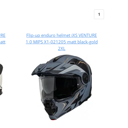
1
URE
Flip-up enduro helmet iXS VENTURE
att
1.0 MIPS X1-021205 matt black-gold
2XL