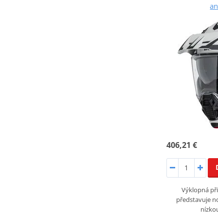
an
406,21 €
Výklopná při
představuje n
nízko