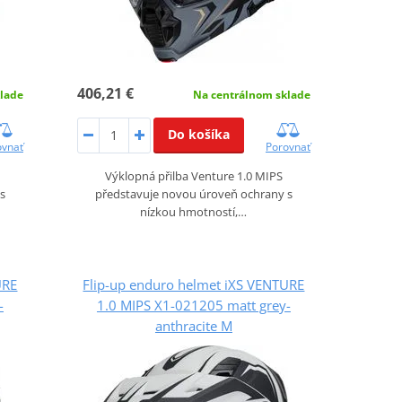
406,21 €
lade
Na centrálnom sklade
Do košíka
ovnať
Porovnať
Výklopná přilba Venture 1.0 MIPS
s
představuje novou úroveň ochrany s
nízkou hmotností,…
URE
Flip-up enduro helmet iXS VENTURE
-
1.0 MIPS X1-021205 matt grey-
anthracite M