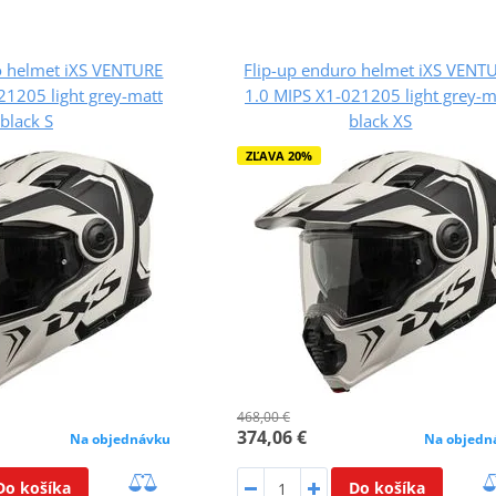
o helmet iXS VENTURE
Flip-up enduro helmet iXS VENT
21205 light grey-matt
1.0 MIPS X1-021205 light grey-m
black S
black XS
ZĽAVA 20%
468,00 €
374,06 €
Na objednávku
Na objedn
Do košíka
Do košíka