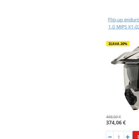
Flip-up endur
1.0 MIPS X1-0
ZĽAVA 20%
468,00 €
374,06 €