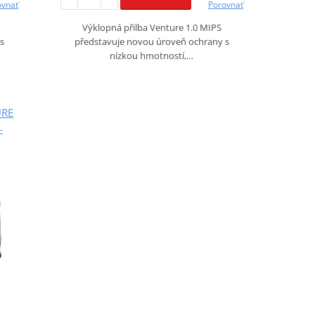
ovnať
Porovnať
Výklopná přilba Venture 1.0 MIPS
s
představuje novou úroveň ochrany s
nízkou hmotností,…
URE
-