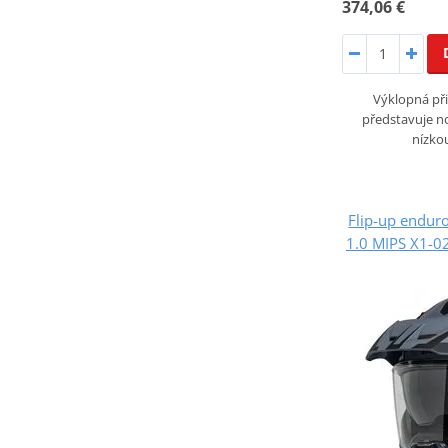
374,06 €
Výklopná při
představuje n
nízko
Flip-up endur
1.0 MIPS X1-0