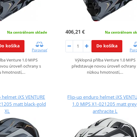
406,21 €
Na centrálnom sklade
Na centrálnom sk
Do košíka
Do košíka
Porovnať
Por
lba Venture 1.0 MIPS
Výklopná přilba Venture 1.0 MIPS
ovou úroveň ochrany s
představuje novou úroveň ochrany 
u hmotností,…
nízkou hmotností,…
o helmet iXS VENTURE
Flip-up enduro helmet iXS VENT
21205 matt black-gold
1.0 MIPS X1-021205 matt grey
XL
anthracite L