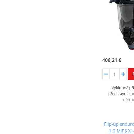
406,21 €
Výklopná při
představuje n
nízko
Flip-up endur
1.0 MIPS X1