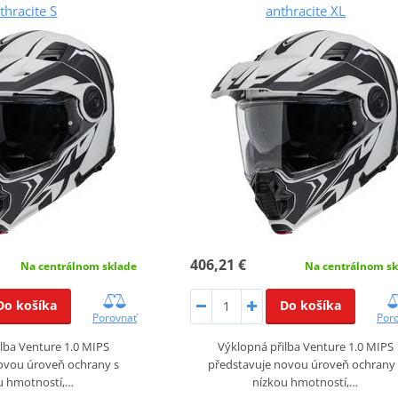
thracite S
anthracite XL
406,21 €
Na centrálnom sklade
Na centrálnom sk
Do košíka
Do košíka
Porovnať
Por
lba Venture 1.0 MIPS
Výklopná přilba Venture 1.0 MIPS
ovou úroveň ochrany s
představuje novou úroveň ochrany 
u hmotností,…
nízkou hmotností,…