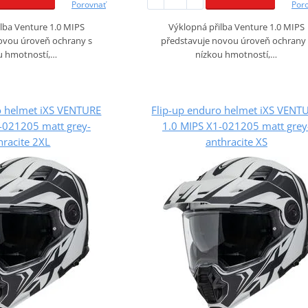
Porovnať
Por
lba Venture 1.0 MIPS
Výklopná přilba Venture 1.0 MIPS
ovou úroveň ochrany s
představuje novou úroveň ochrany 
u hmotností,…
nízkou hmotností,…
o helmet iXS VENTURE
Flip-up enduro helmet iXS VENT
-021205 matt grey-
1.0 MIPS X1-021205 matt grey
hracite 2XL
anthracite XS