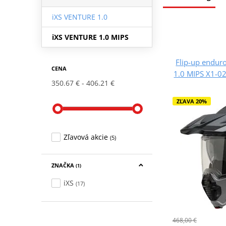
iXS VENTURE 1.0
iXS VENTURE 1.0 MIPS
Flip-up endur
CENA
1.0 MIPS X1-02
350.67 €
406.21 €
ZĽAVA 20%
Zľavová akcie
(5)
ZNAČKA
(1)
iXS
(17)
468,00 €