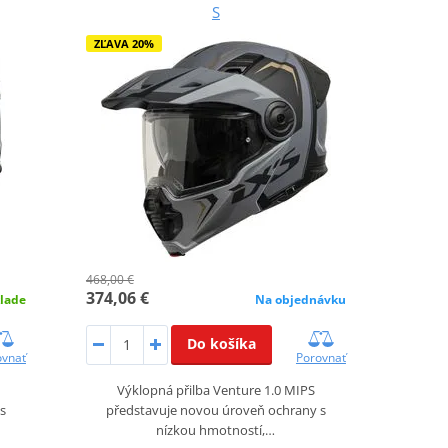
S
ZĽAVA 20%
468,00 €
374,06 €
lade
Na objednávku
Do košíka
ovnať
Porovnať
Výklopná přilba Venture 1.0 MIPS
s
představuje novou úroveň ochrany s
nízkou hmotností,…