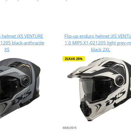
o helmet iXS VENTURE
Flip-up enduro helmet iXS VENT
1205 black-anthracite
1.0 MIPS X1-021205 light grey-m
XS
black 2XL
ZĽAVA 25%
468,00 €