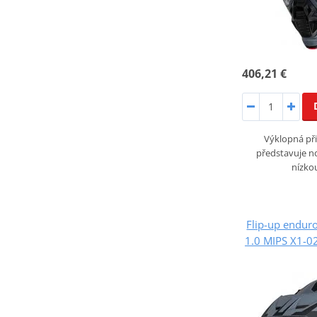
406,21 €
Výklopná při
představuje n
nízko
Flip-up endur
1.0 MIPS X1-0