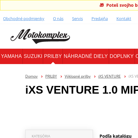
🎁 Poteš svojho 
Obchodné podmienky
O nás
Servis
Predajňa
Kontakt
YAMAHA
SUZUKI
PRILBY
NÁHRADNÉ DIELY
DOPLNKY
Domov
PRILBY
Výklopné prilby
iXS VENTURE
iXS V
iXS VENTURE 1.0 MI
Podľa katalógu
KATEGÓRIA