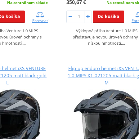
350,67 €
Na centrálnom sklade
Na centrálnom sk
Do košíka
Do košíka
Porovnať
Por
lba Venture 1.0 MIPS
Výklopná přilba Venture 1.0 MIPS
ovou úroveň ochrany s
představuje novou úroveň ochrany 
u hmotností,…
nízkou hmotností,…
o helmet iXS VENTURE
Flip-up enduro helmet iXS VENT
21205 matt black-gold
1.0 MIPS X1-021205 matt black-g
L
M