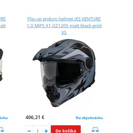
URE
Flip-up enduro helmet iXS VENTURE
att
1.0 MIPS X1-021205 matt black-gold
XS
406,21 €
ávku
Na objednávku
Do košíka