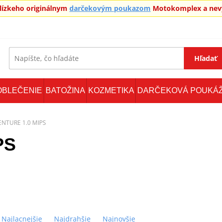
blízkeho originálnym
darčekovým poukazom
Motokomplex a nevy
Hľadať
OBLEČENIE
BATOŽINA
KOZMETIKA
DARČEKOVÁ POUKÁ
ENTURE 1.0 MIPS
PS
Najlacnejšie
Najdrahšie
Najnovšie