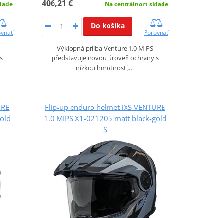
406,21 €
lade
Na centrálnom sklade
Do košíka
ovnať
Porovnať
Výklopná přilba Venture 1.0 MIPS
s
představuje novou úroveň ochrany s
nízkou hmotností,…
URE
Flip-up enduro helmet iXS VENTURE
old
1.0 MIPS X1-021205 matt black-gold
S