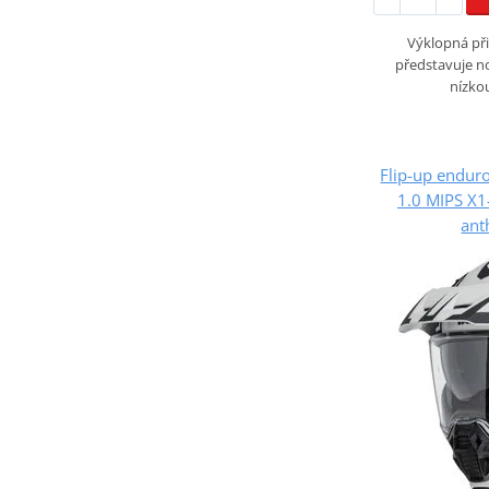
Výklopná při
představuje n
nízko
Flip-up endur
1.0 MIPS X1
ant