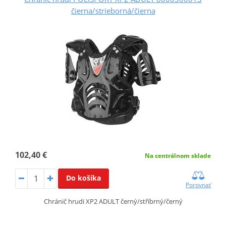
čierna/strieborná/čierna
102,40 €
Na centrálnom sklade
Do košíka
Porovnať
Chránič hrudi XP2 ADULT černý/stříbrný/černý