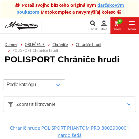
🎁 Poteš svojho blízkeho originálnym
darčekovým
poukazom
Motokomplex a nevymýšľaj koleso 😀
0
Hľadať
Účet
Košík
Menu
Hľadať
Domov
OBLEČENIE
Chrániče
Chrániče hrudi
POLISPORT Chrániče hrudi
POLISPORT Chrániče hrudi
Zobraziť filtrovanie
Chránič hrude POLISPORT PHANTOM PRO 8003900001
nardo šedá