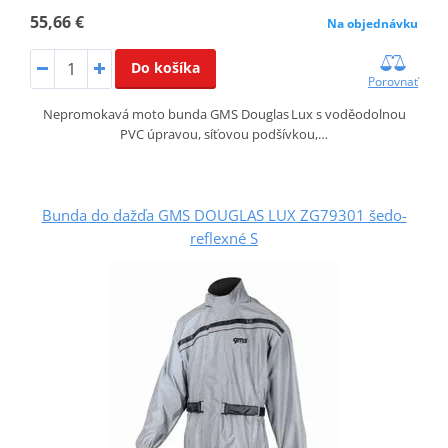
55,66 €
Na objednávku
Do košíka
Porovnať
Nepromokavá moto bunda GMS Douglas Lux s voděodolnou
PVC úpravou, síťovou podšívkou,…
Bunda do dažďa GMS DOUGLAS LUX ZG79301 šedo-
reflexné S