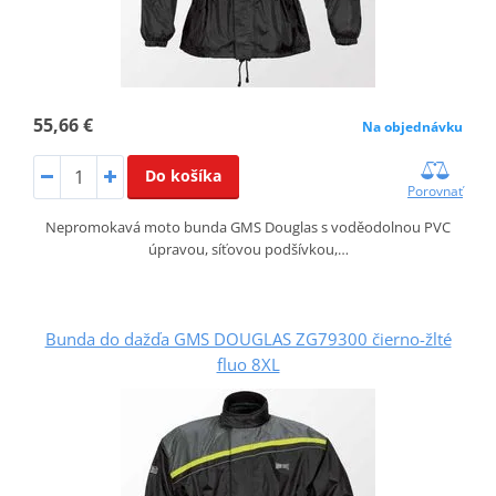
55,66 €
Na objednávku
Do košíka
Porovnať
Nepromokavá moto bunda GMS Douglas s voděodolnou PVC
úpravou, síťovou podšívkou,…
Bunda do dažďa GMS DOUGLAS ZG79300 čierno-žlté
fluo 8XL