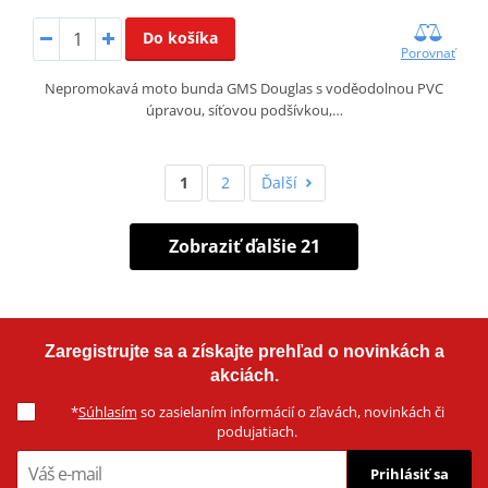
Do košíka
Porovnať
Nepromokavá moto bunda GMS Douglas s voděodolnou PVC
úpravou, síťovou podšívkou,…
1
2
Ďalší
Zobraziť ďalšie 21
Zaregistrujte sa a získajte prehľad o novinkách a
akciách.
*
Súhlasím
so zasielaním informácií o zľavách, novinkách či
podujatiach.
Prihlásiť sa