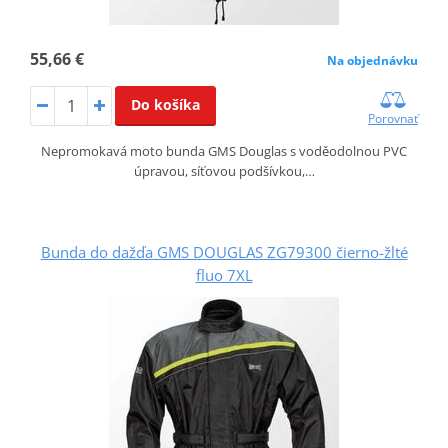
55,66 €
Na objednávku
Do košíka
Porovnať
Nepromokavá moto bunda GMS Douglas s voděodolnou PVC
úpravou, síťovou podšívkou,…
Bunda do dažďa GMS DOUGLAS ZG79300 čierno-žlté
fluo 7XL