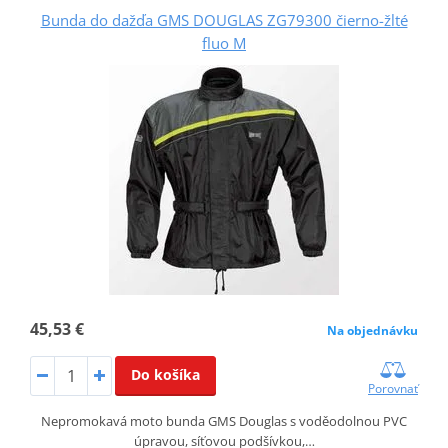
Bunda do dažďa GMS DOUGLAS ZG79300 čierno-žlté
fluo M
45,53 €
Na objednávku
Do košíka
Porovnať
Nepromokavá moto bunda GMS Douglas s voděodolnou PVC
úpravou, síťovou podšívkou,…