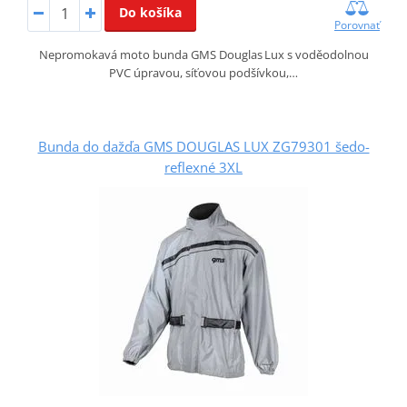
Do košíka
Porovnať
Nepromokavá moto bunda GMS Douglas Lux s voděodolnou
PVC úpravou, síťovou podšívkou,…
Bunda do dažďa GMS DOUGLAS LUX ZG79301 šedo-
reflexné 3XL