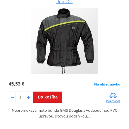
fluo 2XL
45,53 €
Na objednávku
Do košíka
Porovnať
Nepromokavá moto bunda GMS Douglas s voděodolnou PVC
úpravou, síťovou podšívkou,…