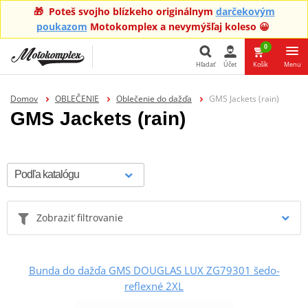
🎁 Poteš svojho blízkeho originálnym
darčekovým
poukazom
Motokomplex a nevymýšľaj koleso 😀
0
Hľadať
Účet
Košík
Menu
Hľadať
Domov
OBLEČENIE
Oblečenie do dažďa
GMS Jackets (rain)
GMS Jackets (rain)
Zobraziť filtrovanie
Bunda do dažďa GMS DOUGLAS LUX ZG79301 šedo-
reflexné 2XL