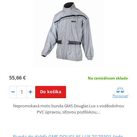
55,66 €
Na centrálnom sklade
Do košíka
Porovnať
Nepromokavá moto bunda GMS Douglas Lux s voděodolnou
PVC úpravou, síťovou podšívkou,…
Bunda do dažďa GMS DOUGLAS LUX ZG79301 šedo-