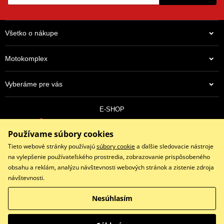
Všetko o nákupe
Motokomplex
Vyberáme pre vás
E-SHOP
0910 352 171
Používame súbory cookies
objednavky@eshopmotokomplex.sk
Po - Pia: 8:30-17:00 | Nedeľa: ZATVORENÉ
Tieto webové stránky používajú
súbory cookie
a ďalšie sledovacie nástroje
na vylepšenie používateľského prostredia, zobrazovanie prispôsobeného
obsahu a reklám, analýzu návštevnosti webových stránok a zistenie zdroja
návštevnosti.
Facebook
Instagram
Youtube
Nesúhlasím
Copyright © 2026 www.eshopmotokomplex.sk
Všetky práva vyhradené