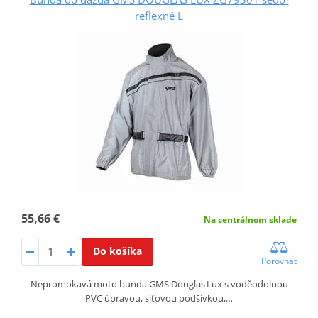
reflexné L
55,66 €
Na centrálnom sklade
Do košíka
Porovnať
Nepromokavá moto bunda GMS Douglas Lux s voděodolnou
PVC úpravou, síťovou podšívkou,…