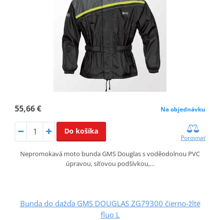
55,66 €
Na objednávku
Do košíka
Porovnať
Nepromokavá moto bunda GMS Douglas s voděodolnou PVC
úpravou, síťovou podšívkou,…
Bunda do dažďa GMS DOUGLAS ZG79300 čierno-žlté
fluo L