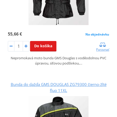
55,66 €
Na objednávku
Do košíka
Porovnať
Nepromokavá moto bunda GMS Douglas s voděodolnou PVC
úpravou, síťovou podšívkou,…
Bunda do dažďa GMS DOUGLAS ZG79300 čierno-žlté
fluo 11XL