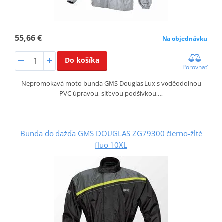
55,66 €
Na objednávku
Do košíka
Porovnať
Nepromokavá moto bunda GMS Douglas Lux s voděodolnou
PVC úpravou, síťovou podšívkou,…
Bunda do dažďa GMS DOUGLAS ZG79300 čierno-žlté
fluo 10XL