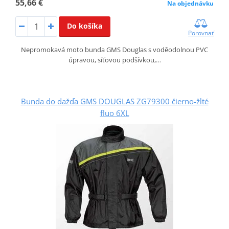
55,66 €
Na objednávku
Do košíka
Porovnať
Nepromokavá moto bunda GMS Douglas s voděodolnou PVC
úpravou, síťovou podšívkou,…
Bunda do dažďa GMS DOUGLAS ZG79300 čierno-žlté
fluo 6XL