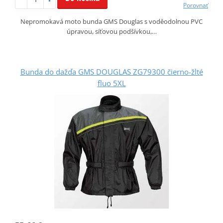
Porovnať
Nepromokavá moto bunda GMS Douglas s voděodolnou PVC
úpravou, síťovou podšívkou,…
Bunda do dažďa GMS DOUGLAS ZG79300 čierno-žlté
fluo 5XL