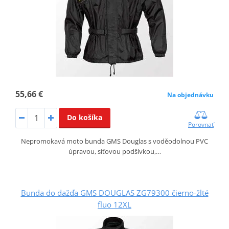
55,66 €
Na objednávku
Do košíka
Porovnať
Nepromokavá moto bunda GMS Douglas s voděodolnou PVC
úpravou, síťovou podšívkou,…
Bunda do dažďa GMS DOUGLAS ZG79300 čierno-žlté
fluo 12XL