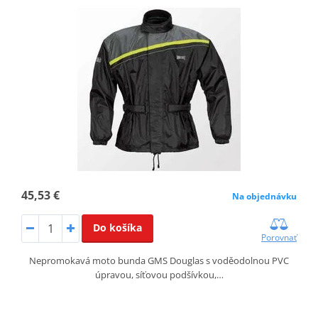
45,53 €
Na objednávku
Do košíka
Porovnať
Nepromokavá moto bunda GMS Douglas s voděodolnou PVC
úpravou, síťovou podšívkou,…