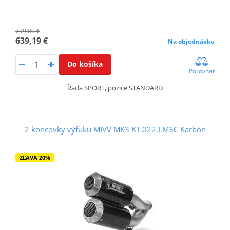
799,00 €
639,19 €
Na objednávku
Do košíka
Porovnať
Řada SPORT, pozice STANDARD
2 koncovky výfuku MIVV MK3 KT.022.LM3C Karbón
ZĽAVA 20%