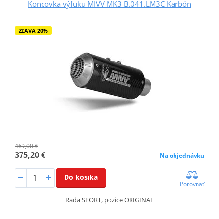
Koncovka výfuku MIVV MK3 B.041.LM3C Karbón
ZĽAVA 20%
469,00 €
375,20 €
Na objednávku
Do košíka
Porovnať
Řada SPORT, pozice ORIGINAL