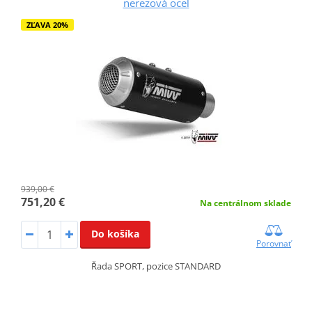
nerezová oceľ
ZĽAVA 20%
939,00 €
751,20 €
Na centrálnom sklade
Do košíka
Porovnať
Řada SPORT, pozice STANDARD