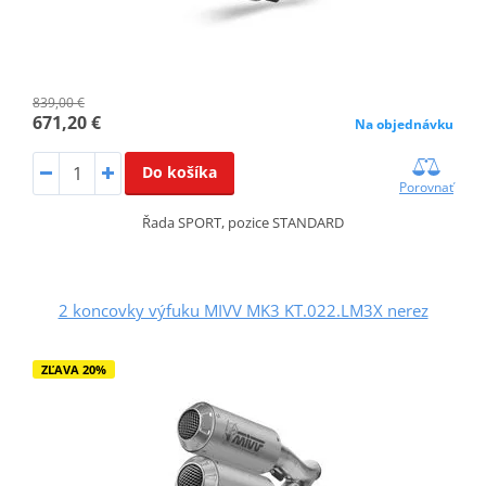
839,00 €
671,20 €
Na objednávku
Do košíka
Porovnať
Řada SPORT, pozice STANDARD
2 koncovky výfuku MIVV MK3 KT.022.LM3X nerez
ZĽAVA 20%