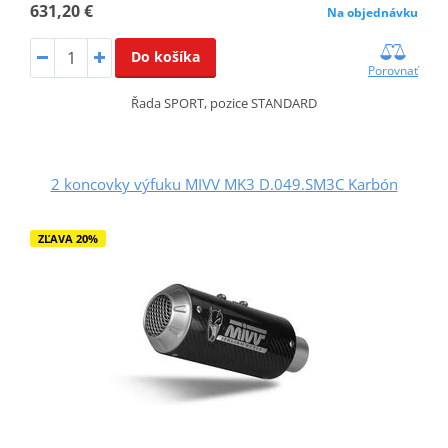
631,20 €
Na objednávku
Do košíka
Porovnať
Řada SPORT, pozice STANDARD
2 koncovky výfuku MIVV MK3 D.049.SM3C Karbón
ZĽAVA 20%