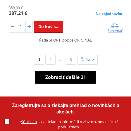
359,00 €
287,21 €
Na objednávku
Do košíka
Porovnať
Řada SPORT, pozice ORIGINAL
1
2
…
6
Ďalší
Zobraziť ďalšie 21
Zaregistrujte sa a získajte prehľad o novinkách a
akciách.
*
Súhlasím
so zasielaním informácií o zľavách, novinkách či
podujatiach.