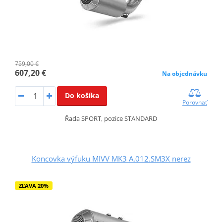
759,00 €
607,20 €
Na objednávku
Do košíka
Porovnať
Řada SPORT, pozice STANDARD
Koncovka výfuku MIVV MK3 A.012.SM3X nerez
ZĽAVA 20%