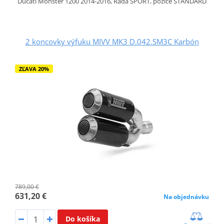
Ducati Monster 1200 2014-2016, Řada SPORT, pozice STANDARD
2 koncovky výfuku MIVV MK3 D.042.SM3C Karbón
ZĽAVA 20%
789,00 €
631,20 €
Na objednávku
Do košíka