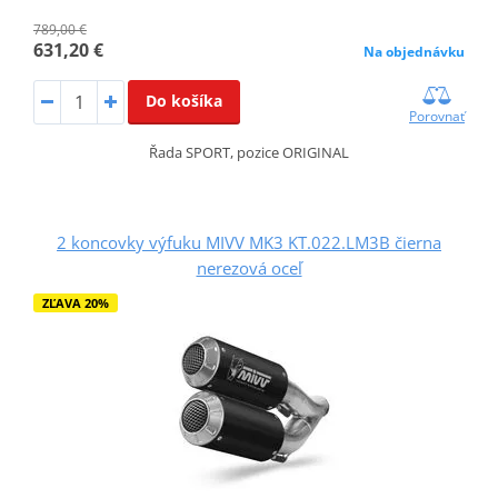
789,00 €
631,20 €
Na objednávku
Do košíka
Porovnať
Řada SPORT, pozice ORIGINAL
2 koncovky výfuku MIVV MK3 KT.022.LM3B čierna
nerezová oceľ
ZĽAVA 20%