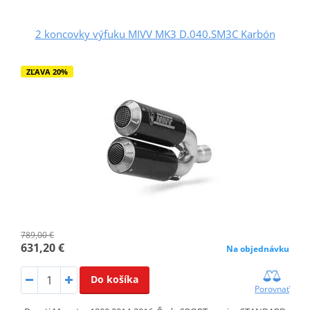
2 koncovky výfuku MIVV MK3 D.040.SM3C Karbón
ZĽAVA 20%
789,00 €
631,20 €
Na objednávku
Do košíka
Porovnať