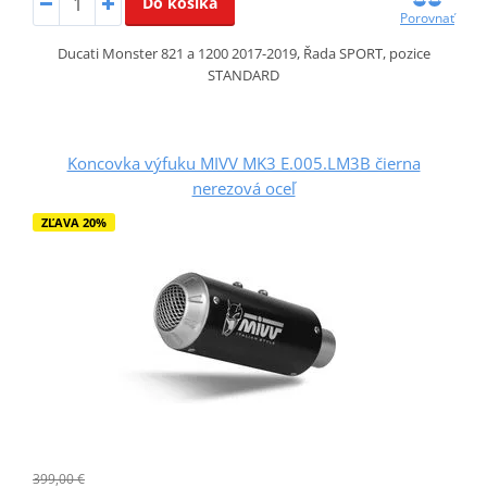
Do košíka
Porovnať
Ducati Monster 821 a 1200 2017-2019, Řada SPORT, pozice
STANDARD
Koncovka výfuku MIVV MK3 E.005.LM3B čierna
nerezová oceľ
ZĽAVA 20%
399,00 €