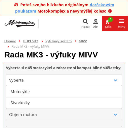
🎁 Poteš svojho blízkeho originálnym
darčekovým
poukazom
Motokomplex a nevymýšľaj koleso 😀
0
Hľadať
Účet
Košík
Menu
Hľadať
Domov
DOPLNKY
Výfukový systém
MIVV
Rada MK3 - výfuky MIVV
Rada MK3 - výfuky MIVV
Vyberte si náš motocykel a zobrazte si kompatibilné súčiastky:
Vyberte
Motocykle
Značka
Štvorkolky
Objem motora