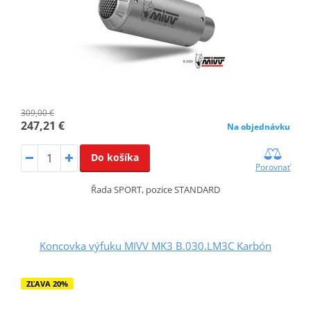
309,00 €
247,21 €
Na objednávku
Do košíka
Porovnať
Řada SPORT, pozice STANDARD
Koncovka výfuku MIVV MK3 B.030.LM3C Karbón
ZĽAVA 20%