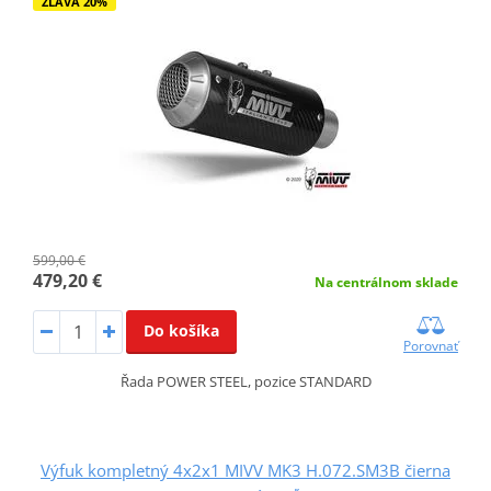
ZĽAVA 20%
599,00 €
479,20 €
Na centrálnom sklade
Do košíka
Porovnať
Řada POWER STEEL, pozice STANDARD
Výfuk kompletný 4x2x1 MIVV MK3 H.072.SM3B čierna