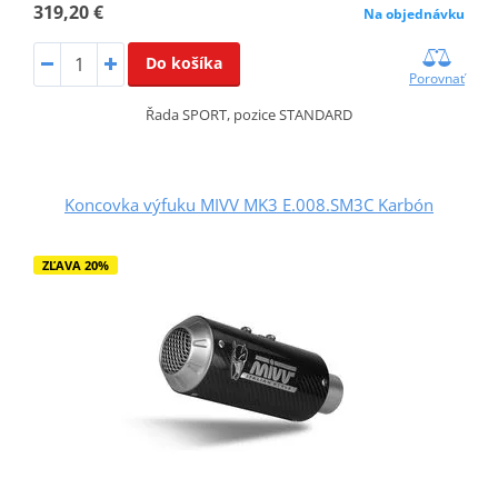
319,20 €
Na objednávku
Do košíka
Porovnať
Řada SPORT, pozice STANDARD
Koncovka výfuku MIVV MK3 E.008.SM3C Karbón
ZĽAVA 20%