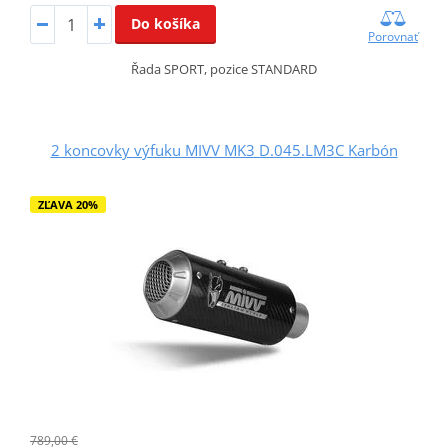
Do košíka
Porovnať
Řada SPORT, pozice STANDARD
2 koncovky výfuku MIVV MK3 D.045.LM3C Karbón
ZĽAVA 20%
789,00 €