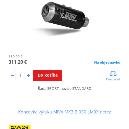
389,00 €
311,20 €
Na objednávku
Do košíka
Porovnať
Řada SPORT, pozice STANDARD
Koncovka výfuku MIVV MK3 B.030.LM3X nerez
ZĽAVA 20%