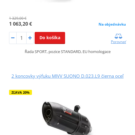
1 329,00 €
1 063,20 €
Na objednávku
Do košíka
Porovnať
Řada SPORT, pozice STANDARD, EU homologace
2 koncovky výfuku MIVV SUONO D.023.L9 čierna oceľ
ZĽAVA 20%