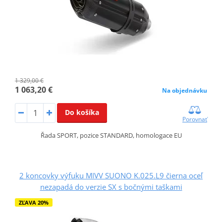
1 329,00 €
1 063,20 €
Na objednávku
Do košíka
Porovnať
Řada SPORT, pozice STANDARD, homologace EU
2 koncovky výfuku MIVV SUONO K.025.L9 čierna oceľ
nezapadá do verzie SX s bočnými taškami
ZĽAVA 20%