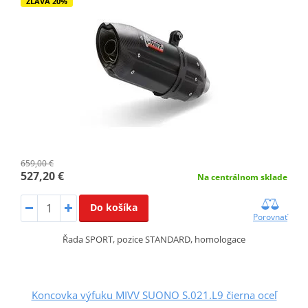
ZĽAVA 20%
659,00 €
527,20 €
Na centrálnom sklade
Do košíka
Porovnať
Řada SPORT, pozice STANDARD, homologace
Koncovka výfuku MIVV SUONO S.021.L9 čierna oceľ