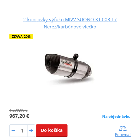
2 koncovky výfuku MIVV SUONO KT.003.L7
Nerez/karbónové viečko
ZĽAVA 20%
1 209,00 €
967,20 €
Na objednávku
Do košíka
Porovnať