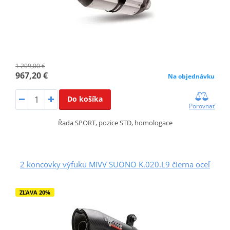
1 209,00 €
967,20 €
Na objednávku
Do košíka
Porovnať
Řada SPORT, pozice STD, homologace
2 koncovky výfuku MIVV SUONO K.020.L9 čierna oceľ
ZĽAVA 20%