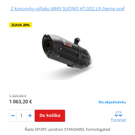
2 koncovky výfuku MIVV SUONO KT.002.L9 čierna oceľ
ZĽAVA 20%
1 329,00 €
1 063,20 €
Na objednávku
Do košíka
Porovnať
Řada SPORT, position STANDARD, homologated