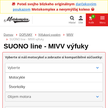
🎁 Poteš svojho blízkeho originálnym
darčekovým
poukazom
Motokomplex a nevymýšľaj koleso 😀
0
Hľadať
Účet
Košík
Menu
Hľadať
Domov
DOPLNKY
Výfukový systém
MIVV
SUONO line - MIVV výfuky
SUONO line - MIVV výfuky
Vyberte si náš motocykel a zobrazte si kompatibilné súčiastky:
Vyberte
Motocykle
Značka
Štvorkolky
Objem motora