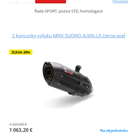
Porovnať
Řada SPORT, pozice STD, homologace
2 koncovky výfuku MIVV SUONO A.006.L9 čierna oceľ
ZĽAVA 20%
1 329,00 €
1 063,20 €
Na objednávku