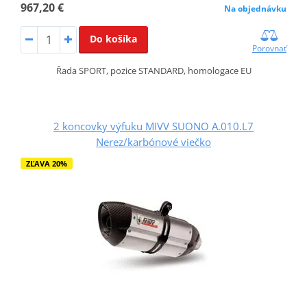
967,20 €
Na objednávku
Do košíka
Porovnať
Řada SPORT, pozice STANDARD, homologace EU
2 koncovky výfuku MIVV SUONO A.010.L7
Nerez/karbónové viečko
ZĽAVA 20%