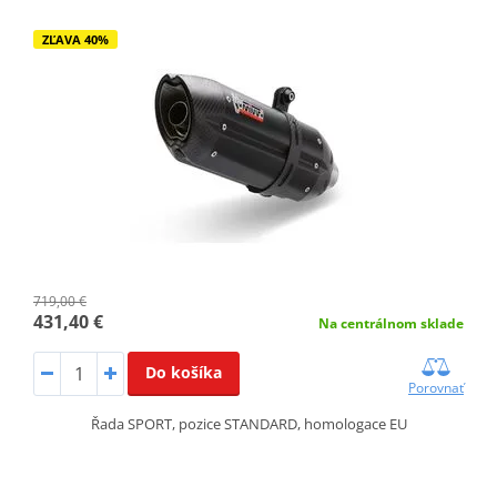
ZĽAVA 40%
719,00 €
431,40 €
Na centrálnom sklade
Do košíka
Porovnať
Řada SPORT, pozice STANDARD, homologace EU