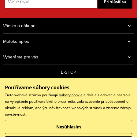
Prihlásiť sa
Všetko o nákupe
Motokomplex
Vyberáme pre vás
E-SHOP
0910 352 171
Používame súbory cookies
objednavky@eshopmotokomplex.sk
Po - Pia: 8:30-17:00 | Nedeľa: ZATVORENÉ
Tieto webové stránky používajú
súbory cookie
a ďalšie sledovacie nástroje
na vylepšenie používateľského prostredia, zobrazovanie prispôsobeného
obsahu a reklám, analýzu návštevnosti webových stránok a zistenie zdroja
návštevnosti.
Facebook
Instagram
Youtube
Nesúhlasím
Copyright © 2026 www.eshopmotokomplex.sk
Všetky práva vyhradené