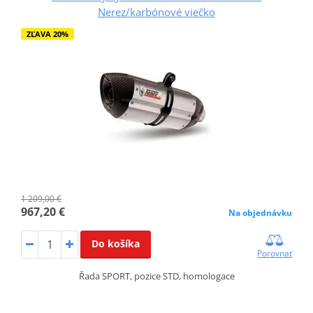
Nerez/karbónové viečko
ZĽAVA 20%
1 209,00 €
967,20 €
Na objednávku
Do košíka
Porovnať
Řada SPORT, pozice STD, homologace