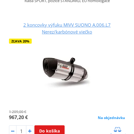
Řada SPORT, pozice STANDARD, EU homologace
2 koncovky výfuku MIVV SUONO A.006.L7
Nerez/karbónové viečko
ZĽAVA 20%
1 209,00 €
967,20 €
Na objednávku
Do košíka