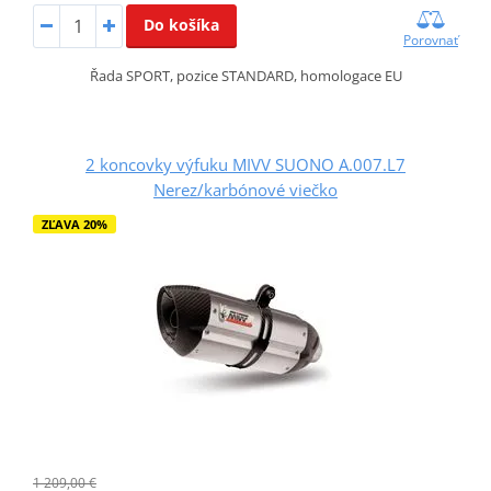
Do košíka
Porovnať
Řada SPORT, pozice STANDARD, homologace EU
2 koncovky výfuku MIVV SUONO A.007.L7
Nerez/karbónové viečko
ZĽAVA 20%
1 209,00 €