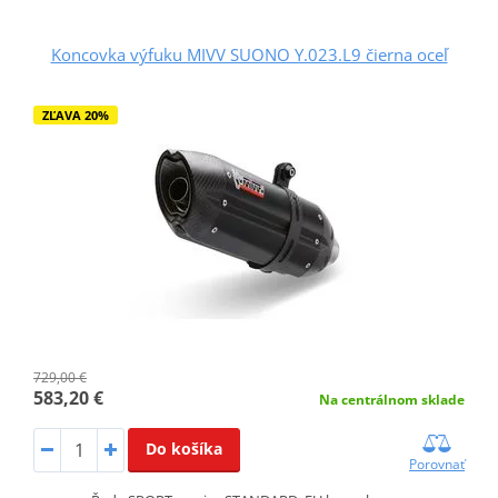
Koncovka výfuku MIVV SUONO Y.023.L9 čierna oceľ
ZĽAVA 20%
729,00 €
583,20 €
Na centrálnom sklade
Do košíka
Porovnať