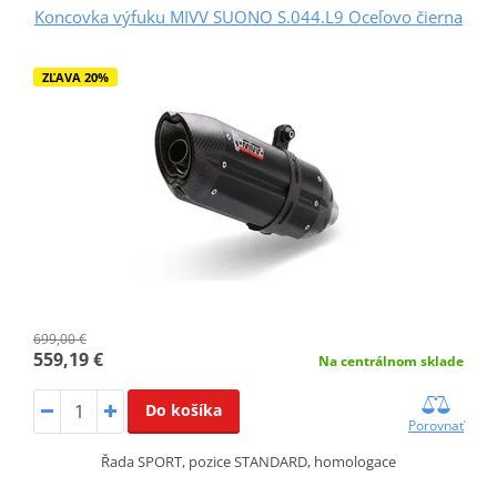
Koncovka výfuku MIVV SUONO S.044.L9 Oceľovo čierna
ZĽAVA 20%
699,00 €
559,19 €
Na centrálnom sklade
Do košíka
Porovnať
Řada SPORT, pozice STANDARD, homologace