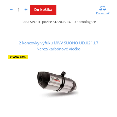
Do košíka
Porovnať
Řada SPORT, pozice STANDARD, EU homologace
2 koncovky výfuku MIVV SUONO UD.021.L7
Nerez/karbónové viečko
ZĽAVA 20%