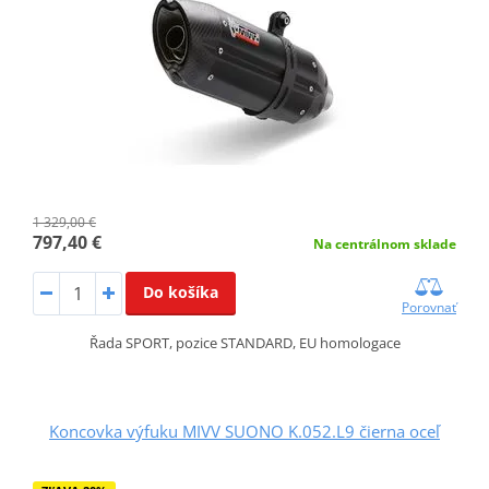
1 329,00 €
797,40 €
Na centrálnom sklade
Do košíka
Porovnať
Řada SPORT, pozice STANDARD, EU homologace
Koncovka výfuku MIVV SUONO K.052.L9 čierna oceľ