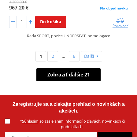
1 209,00 €
967,20 €
Na objednávku
Do košíka
Porovnať
Řada SPORT, pozice UNDERSEAT, homologace
1
2
…
6
Ďalší
Zobraziť ďalšie 21
Zaregistrujte sa a získajte prehľad o novinkách a
akciách.
*
Súhlasím
so zasielaním informácií o zľavách, novinkách či
podujatiach.