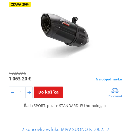
ZĽAVA 20%
1 329,00 €
1 063,20 €
Na objednávku
Do košíka
Porovnať
Řada SPORT, pozice STANDARD, EU homologace
2 koncovky výfuku MIVV SUONO KT.002.L7