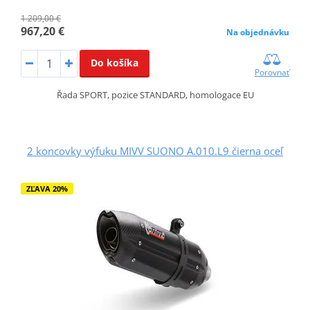
1 209,00 €
967,20 €
Na objednávku
Do košíka
Porovnať
Řada SPORT, pozice STANDARD, homologace EU
2 koncovky výfuku MIVV SUONO A.010.L9 čierna oceľ
ZĽAVA 20%