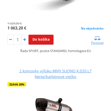
1 329,00 €
1 063,20 €
Na objednávku
Do košíka
Porovnať
Řada SPORT, pozice STANDARD, homologace EU
2 koncovky výfuku MIVV SUONO K.020.L7
Nerez/karbónové viečko
ZĽAVA 20%