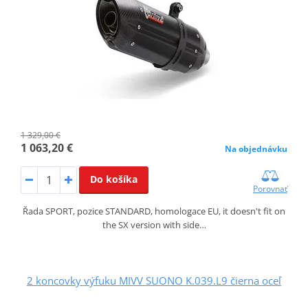
1 329,00 €
1 063,20 €
Na objednávku
Do košíka
Porovnať
Řada SPORT, pozice STANDARD, homologace EU, it doesn't fit on
the SX version with side…
2 koncovky výfuku MIVV SUONO K.039.L9 čierna oceľ