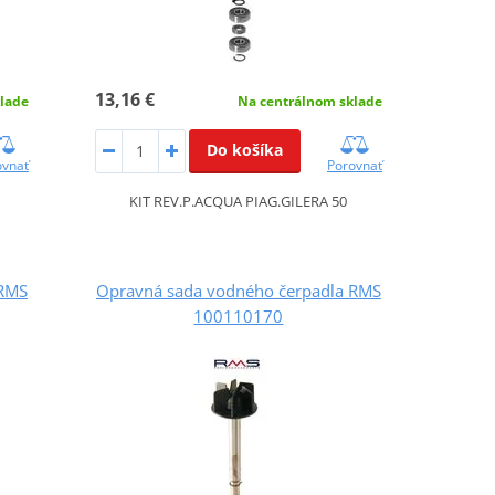
13,16 €
lade
Na centrálnom sklade
Do košíka
ovnať
Porovnať
KIT REV.P.ACQUA PIAG.GILERA 50
 RMS
Opravná sada vodného čerpadla RMS
100110170