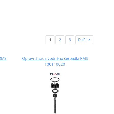
1
2
3
Ďalší
 RMS
Opravná sada vodného čerpadla RMS
100110020