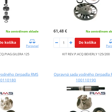
61,48 €
Na centrálnom sklade
Na centrálnom sk
Do košíka
Do košíka
Porovnať
Por
ACQ.PIAG.GILERA 125
KIT REV.P.ACQ BEVERLY 125/200
vodného čerpadla RMS
Opravná sada vodného čerpadla
00110180
100110190