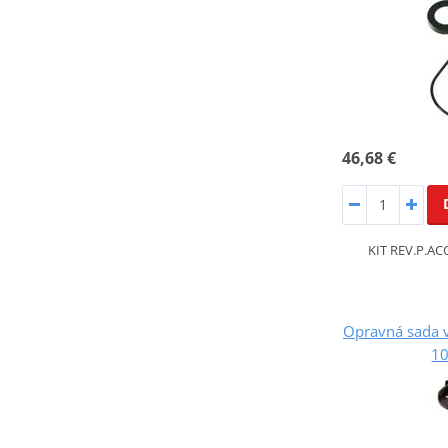
46,68 €
KIT REV.P.A
Opravná sada 
1