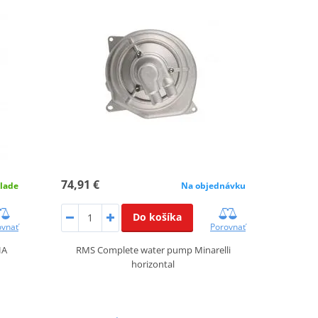
74,91 €
lade
Na objednávku
Do košíka
ovnať
Porovnať
HA
RMS Complete water pump Minarelli
horizontal