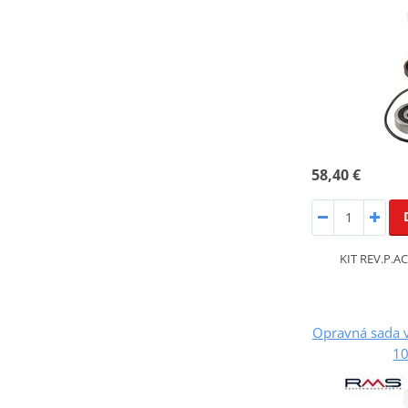
58,40 €
KIT REV.P.A
Opravná sada 
1