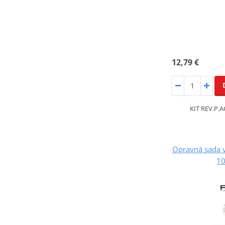
12,79 €
KIT REV.P.
Opravná sada 
1