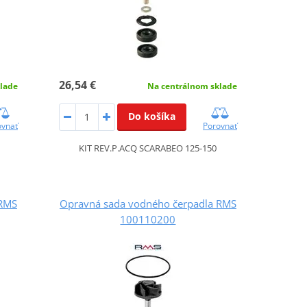
26,54 €
lade
Na centrálnom sklade
Do košíka
ovnať
Porovnať
KIT REV.P.ACQ SCARABEO 125-150
 RMS
Opravná sada vodného čerpadla RMS
100110200