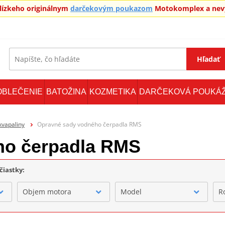
blízkeho originálnym
darčekovým poukazom
Motokomplex a nevy
Hľadať
OBLEČENIE
BATOŽINA
KOZMETIKA
DARČEKOVÁ POUKÁ
kvapaliny
Opravné sady vodného čerpadla RMS
ho čerpadla RMS
čiastky:
Objem motora
Model
R