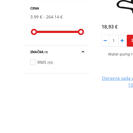
CENA
3.99 €
264.14 €
18,93 €
ZNAČKA
(1)
Water pump re
RMS
(59)
Opravná sada 
1