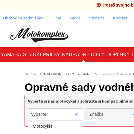
🎁 Poteš svojho 
Obchodné podmienky
O nás
Servis
Predajňa
Kontakt
YAMAHA
SUZUKI
PRILBY
NÁHRADNÉ DIELY
DOPLNKY
Domov
NÁHRADNÉ DIELY
Motor
Čerpadlá chladiacej 
Opravné sady vodné
Vyberte si náš motocykel a zobrazte si kompatibilné sú
Vyberte
Značka
Motocykle