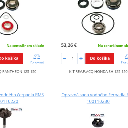
53,26 €
Na centrálnom sklade
Na centrálnom sk
Do košíka
Do košíka
Porovnať
Por
CQ PANTHEON 125-150
KIT REV.P.ACQ HONDA SH 125-150
vodného čerpadla RMS
Opravná sada vodného čerpadla
00110220
100110230