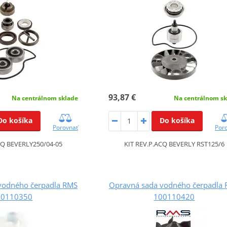
93,87 €
Na centrálnom sklade
Na centrálnom sk
Do košíka
Do košíka
Porovnať
Por
CQ BEVERLY250/04-05
KIT REV.P.ACQ BEVERLY RST125/6
vodného čerpadla RMS
Opravná sada vodného čerpadla
00110350
100110420