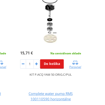
15,71 €
lade
Na centrálnom sklade
Do košíka
ovnať
Porovnať
KIT P.ACQ YAM 50 ORIG.C/PUL
0
Complete water pump RMS
100110590 horizontálne