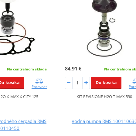
84,91 €
Na centrálnom sklade
Na centrálnom sk
Do košíka
Do košíka
Porovnať
Por
2O X-MAX X CITY 125
KIT REVISIONE H2O T-MAX 530
vodného čerpadla RMS
Vodná pumpa RMS 10011063
00110450