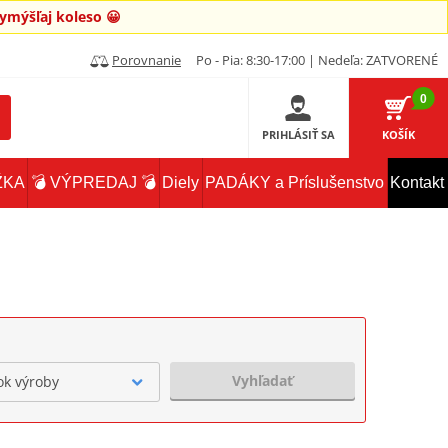
mýšľaj koleso 😀
Porovnanie
Po - Pia: 8:30-17:00 | Nedeľa: ZATVORENÉ
0
PRIHLÁSIŤ SA
KOŠÍK
ŽKA
💣 VÝPREDAJ 💣
Diely
PADÁKY a Príslušenstvo
Kontakt
Vyhľadať
ok výroby