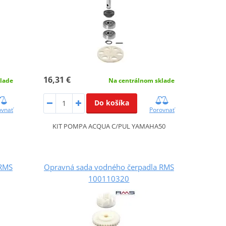
16,31 €
lade
Na centrálnom sklade
Do košíka
ovnať
Porovnať
KIT POMPA ACQUA C/PUL YAMAHA50
 RMS
Opravná sada vodného čerpadla RMS
100110320