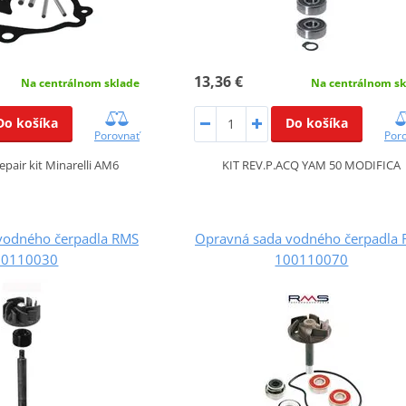
13,36 €
Na centrálnom sklade
Na centrálnom sk
Do košíka
Do košíka
Porovnať
Por
pair kit Minarelli AM6
KIT REV.P.ACQ YAM 50 MODIFICA
vodného čerpadla RMS
Opravná sada vodného čerpadla
00110030
100110070