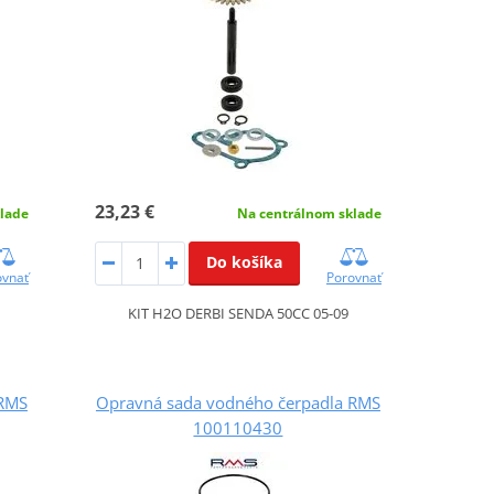
23,23 €
lade
Na centrálnom sklade
Do košíka
ovnať
Porovnať
KIT H2O DERBI SENDA 50CC 05-09
 RMS
Opravná sada vodného čerpadla RMS
100110430