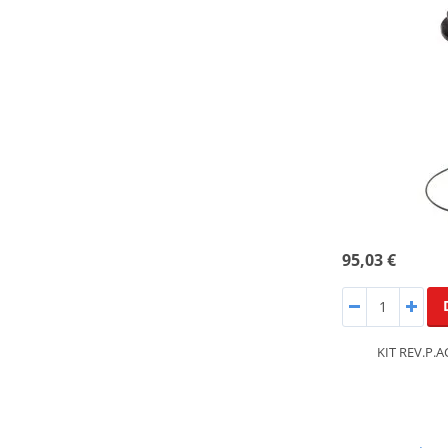
95,03 €
KIT REV.P.