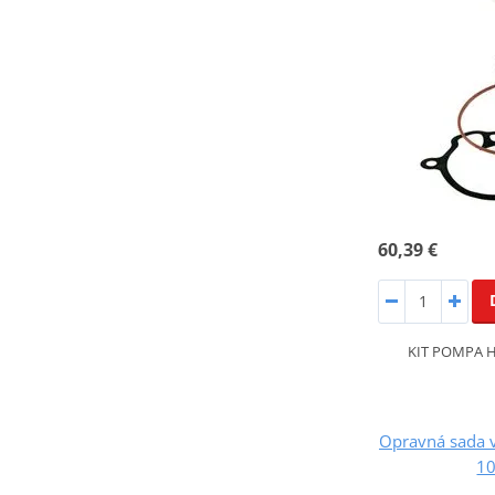
60,39 €
KIT POMPA H
Opravná sada 
1