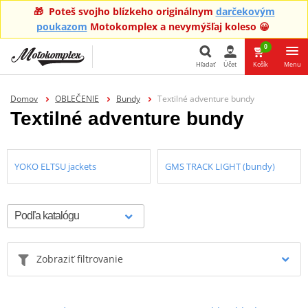
🎁 Poteš svojho blízkeho originálnym
darčekovým
poukazom
Motokomplex a nevymýšľaj koleso 😀
0
Hľadať
Účet
Košík
Menu
Hľadať
Domov
OBLEČENIE
Bundy
Textilné adventure bundy
Textilné adventure bundy
YOKO ELTSU jackets
GMS TRACK LIGHT (bundy)
Zobraziť filtrovanie