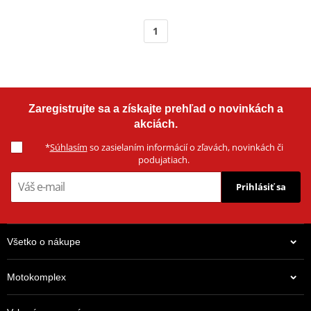
1
Zaregistrujte sa a získajte prehľad o novinkách a
akciách.
*
Súhlasím
so zasielaním informácií o zľavách, novinkách či
podujatiach.
Prihlásiť sa
Všetko o nákupe
Motokomplex