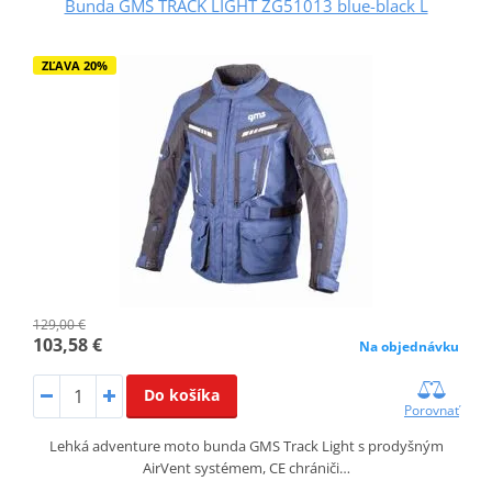
Bunda GMS TRACK LIGHT ZG51013 blue-black L
ZĽAVA 20%
129,00 €
103,58 €
Na objednávku
Do košíka
Porovnať
Lehká adventure moto bunda GMS Track Light s prodyšným
AirVent systémem, CE chrániči…